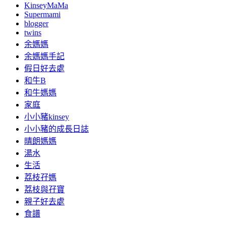
KinseyMaMa
Supermami
blogger
twins
余媽媽
余媽媽手記
假日好去處
和牛B
和牛媽媽
家庭
小小豬kinsey
小小豬的成長日誌
晴朗媽媽
湯水
生活
荔枝孖媽
荔枝與孖寶
親子好去處
食譜