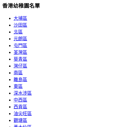
香港幼稚園名單
大埔區
沙田區
北區
元朗區
屯門區
荃灣區
葵青區
灣仔區
南區
離島區
東區
深水涉區
中西區
西貢區
油尖旺區
觀塘區