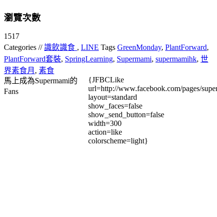
瀏覽次數
1517
Categories //
識飲識食
,
LINE
Tags
GreenMonday
,
PlantForward
,
PlantForward套裝
,
SpringLearning
,
Supermami
,
supermamihk
,
世
界素食月
,
素食
{JFBCLike
馬上成為Supermami的
url=http://www.facebook.com/pages/su
Fans
layout=standard
show_faces=false
show_send_button=false
width=300
action=like
colorscheme=light}