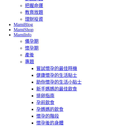
把握命運
教育放題
理財投資
MamiBlog
MamiShop
MamiInfo
備孕期
懷孕期
產後
專題
嘗試懷孕的最佳時機
健康懷孕的生活貼士
助你懷孕的生活小貼士
新手媽媽的最佳飲食
排卵指南
孕前飲食
孕媽媽的飲食
懷孕的階段
懷孕後的身體