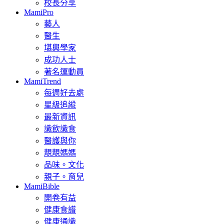
校長分享
MamiPro
藝人
醫生
堪輿學家
成功人士
著名運動員
MamiTrend
每週好去處
星級追縱
最新資訊
識飲識食
醫護與你
靚靚媽媽
品味。文化
親子。育兒
MamiBible
開卷有益
健康食譜
健康通識