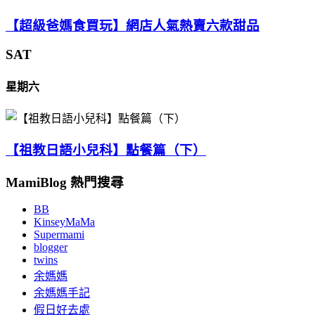
【超級爸媽食買玩】網店人氣熱賣六款甜品
SAT
星期六
【祖教日語小兒科】點餐篇（下）
MamiBlog 熱門搜尋
BB
KinseyMaMa
Supermami
blogger
twins
余媽媽
余媽媽手記
假日好去處