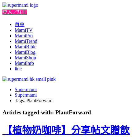
登入／註冊
首頁
MamiTV
MamiPro
MamiTrend
MamiBible
MamiBlog
MamiShop
MamiInfo
line
Supermami
Supermami
Tags: PlantForward
Articles tagged with: PlantForward
【植物奶咖啡】分享帖文贈飲