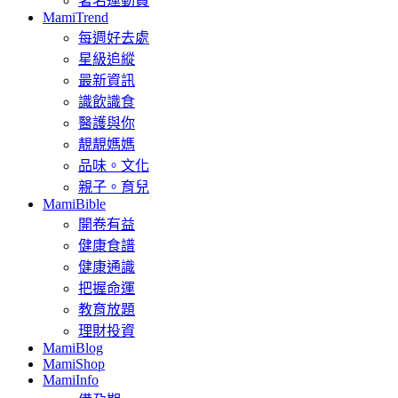
著名運動員
MamiTrend
每週好去處
星級追縱
最新資訊
識飲識食
醫護與你
靚靚媽媽
品味。文化
親子。育兒
MamiBible
開卷有益
健康食譜
健康通識
把握命運
教育放題
理財投資
MamiBlog
MamiShop
MamiInfo