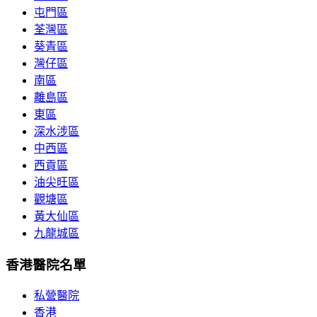
屯門區
荃灣區
葵青區
灣仔區
南區
離島區
東區
深水涉區
中西區
西貢區
油尖旺區
觀塘區
黃大仙區
九龍城區
香港醫院名單
私營醫院
香港