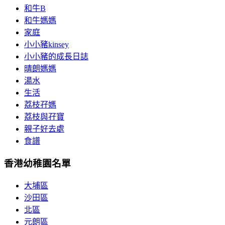
和牛B
和牛媽媽
家庭
小小豬kinsey
小小豬的成長日誌
晴朗媽媽
湯水
生活
荔枝孖媽
荔枝與孖寶
親子好去處
食譜
香港幼稚園名單
大埔區
沙田區
北區
元朗區