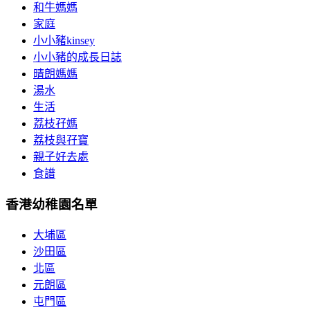
和牛媽媽
家庭
小小豬kinsey
小小豬的成長日誌
晴朗媽媽
湯水
生活
荔枝孖媽
荔枝與孖寶
親子好去處
食譜
香港幼稚園名單
大埔區
沙田區
北區
元朗區
屯門區