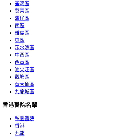
荃灣區
葵青區
灣仔區
南區
離島區
東區
深水涉區
中西區
西貢區
油尖旺區
觀塘區
黃大仙區
九龍城區
香港醫院名單
私營醫院
香港
九龍