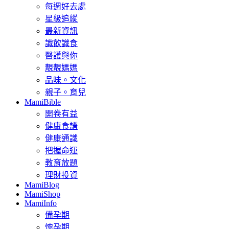
每週好去處
星級追縱
最新資訊
識飲識食
醫護與你
靚靚媽媽
品味。文化
親子。育兒
MamiBible
開卷有益
健康食譜
健康通識
把握命運
教育放題
理財投資
MamiBlog
MamiShop
MamiInfo
備孕期
懷孕期