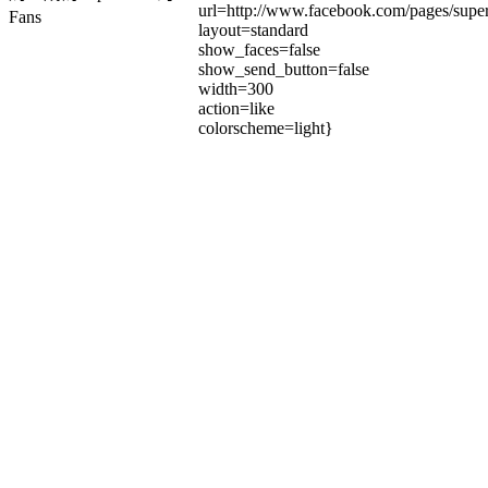
url=http://www.facebook.com/pages/su
Fans
layout=standard
show_faces=false
show_send_button=false
width=300
action=like
colorscheme=light}