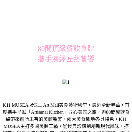
80間頂級餐飲食肆
攜手演繹匠藝餐饗
K11 MUSEA 及K11 Art Mall美食藝術殿堂，最近全新昇華，首
度攜手呈獻「Artisanal Kitchen」匠心美饌之旅，逾80間餐飲食
肆帶來前所未有的美饌饗宴。兩大美食聖地各具特色，K11
MUSEA主打多國美饌工藝，從經典珍饈到創新現代風味，搭