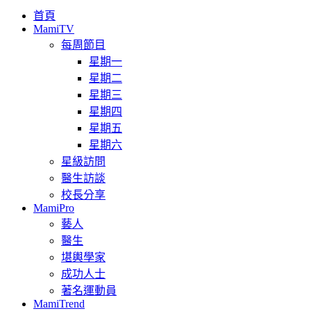
首頁
MamiTV
每周節目
星期一
星期二
星期三
星期四
星期五
星期六
星級訪問
醫生訪談
校長分享
MamiPro
藝人
醫生
堪輿學家
成功人士
著名運動員
MamiTrend