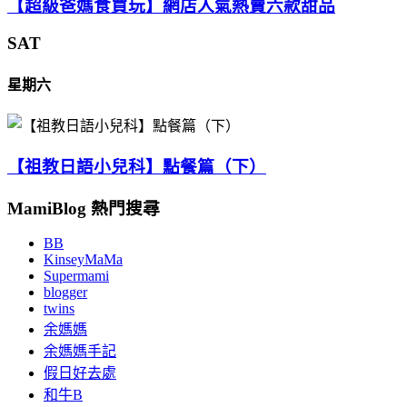
【超級爸媽食買玩】網店人氣熱賣六款甜品
SAT
星期六
【祖教日語小兒科】點餐篇（下）
MamiBlog 熱門搜尋
BB
KinseyMaMa
Supermami
blogger
twins
余媽媽
余媽媽手記
假日好去處
和牛B