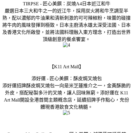
TIRPSE - 匠心美饌：炭燒A4日本近江和牛
嚴選日本三大和牛之一的近江牛，採用炭火將和牛烹調至半
熟，配以濃郁的牛油果和清新刺激的可可辣椒粉，味蕾的碰撞
將牛肉的風味發揮到極致。日本主廚清水雄太深受法國、日本
及香港文化所啟發，並將法國料理融入東方理念，打造出世界
頂級創意的餐桌饗宴。
【K11 Art Mall】
添好運 - 匠心美饌：酥皮焗叉燒包
添好運招牌酥皮焗叉燒包一向是米芝蓮推介之一，金黃酥脆的
外皮，搭配秘製多汁的叉燒，讓人回味無窮。添好運在 K11
Art Mall開設全港首間主題概念店，延續招牌手作點心，充份
體現香港飲食文化精髓。