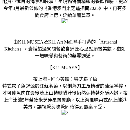
配賞心悅目的海景和裝潢，呈現獨特而精緻的餐飲體驗，更於
今年3月最新公佈的《香港澳門米芝蓮指南2025》中，再有多
間食府上榜，延續華麗篇章。
由K11 MUSEA及K11 Art Mall聯手打造的「Artisanal
Kitchen」，囊括超過80間餐飲食肆匠心呈獻頂級美饌，猶如
一場味覺與藝術的華麗邂逅。
【K11 MUSEA】
夜上海 - 匠心美饌：特式崧子魚
特式崧子魚起源於江蘇名菜，以俐落刀工及精確的油溫掌控，
才可使魚肉在最後澆上山楂糖醋汁後仍然保持著外酥內嫩。夜
上海連續5年榮獲米芝蓮星級餐廳，以上海風味菜式配上維港
美景，讓視覺與味覺同時得到最高享受。