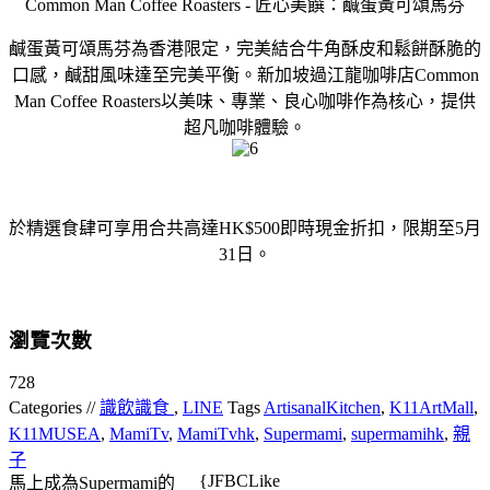
Common Man Coffee Roasters - 匠心美饌：鹹蛋黃可頌馬芬
鹹蛋黃可頌馬芬為香港限定，完美結合牛角酥皮和鬆餅酥脆的
口感，鹹甜風味達至完美平衡。新加坡過江龍咖啡店Common
Man Coffee Roasters以美味、專業、良心咖啡作為核心，提供
超凡咖啡體驗。
於精選食肆可享用合共高達HK$500即時現金折扣，限期至5月
31日。
瀏覽次數
728
Categories //
識飲識食
,
LINE
Tags
ArtisanalKitchen
,
K11ArtMall
,
K11MUSEA
,
MamiTv
,
MamiTvhk
,
Supermami
,
supermamihk
,
親
子
{JFBCLike
馬上成為Supermami的