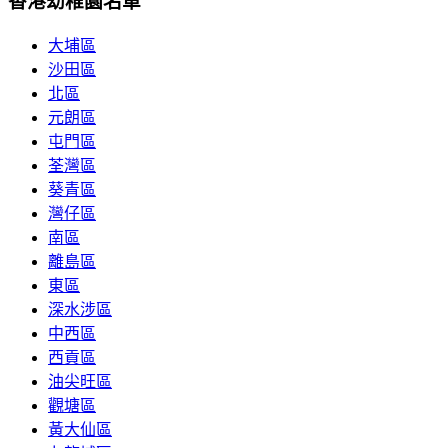
香港幼稚園名單
大埔區
沙田區
北區
元朗區
屯門區
荃灣區
葵青區
灣仔區
南區
離島區
東區
深水涉區
中西區
西貢區
油尖旺區
觀塘區
黃大仙區