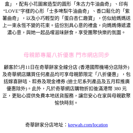
盒」，配有小花圖案造型的圓形「朱古力牛油曲奇」、印有
“LOVE”字樣的心形「士多啤梨牛油曲奇」、香口鬆化的「紫
薯曲奇」，以及小巧輕型的「蛋白杏仁趣寶」，仿似給媽媽送
上一束永恆不變的花束。這份別具心意的禮盒，向媽媽傳遞濃
濃心意，與她一起品嚐滋味餅食，享受團聚快樂的氛圍。
母親節專屬八折優惠 門市網店同步
顧客於5月11日在奇華餅家全線分店 (香港國際機場分店除外)
及奇華網店購買任何產品均可享母親節限定「八折優惠」，包
括嫁喜餅咭、粽券及現金禮券 (迪士尼系列產品及五月粽推廣
優惠除外)。此外，凡於奇華網店購物折扣後滿港幣 380 元
正，更貼心提供免費本地送貨服務，讓您安心在家與母親歡聚
愉快時刻。
奇華餅家分店地址：
keewah.com/location