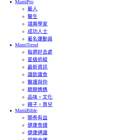
MamiPro
藝人
醫生
堪輿學家
成功人士
著名運動員
MamiTrend
每週好去處
星級追縱
最新資訊
識飲識食
醫護與你
靚靚媽媽
品味。文化
親子。育兒
MamiBible
開卷有益
健康食譜
健康通識