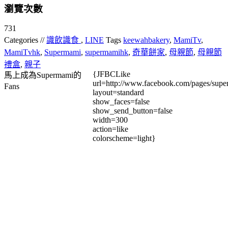
瀏覽次數
731
Categories //
識飲識食
,
LINE
Tags
keewahbakery
,
MamiTv
,
MamiTvhk
,
Supermami
,
supermamihk
,
奇華餅家
,
母親節
,
母親節
禮盒
,
親子
{JFBCLike
馬上成為Supermami的
url=http://www.facebook.com/pages/su
Fans
layout=standard
show_faces=false
show_send_button=false
width=300
action=like
colorscheme=light}