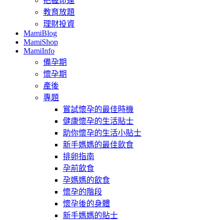
把握命運
教育放題
理財投資
MamiBlog
MamiShop
MamiInfo
備孕期
懷孕期
產後
專題
嘗試懷孕的最佳時機
健康懷孕的生活貼士
助你懷孕的生活小貼士
新手媽媽的最佳飲食
排卵指南
孕前飲食
孕媽媽的飲食
懷孕的階段
懷孕後的身體
新手媽媽的貼士