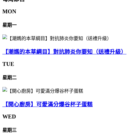
MON
星期一
【潮媽的本草綱目】對抗肺炎你要知（送禮升級）
TUE
星期二
【開心廚房】可愛滿分爆谷杯子蛋糕
WED
星期三