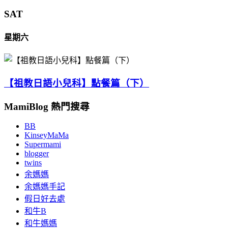
SAT
星期六
【祖教日語小兒科】點餐篇（下）
MamiBlog 熱門搜尋
BB
KinseyMaMa
Supermami
blogger
twins
余媽媽
余媽媽手記
假日好去處
和牛B
和牛媽媽