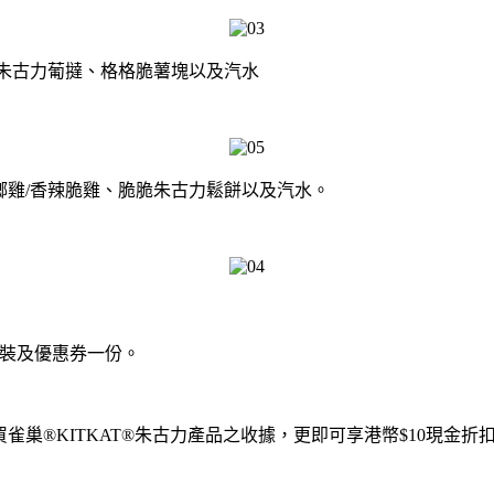
脆朱古力葡撻、格格脆薯塊以及汽水
鄉雞/香辣脆雞、脆脆朱古力鬆餅以及汽水。
迷你裝及優惠券一份。
K購買雀巢®KITKAT®朱古力產品之收據，更即可享港幣$10現金折