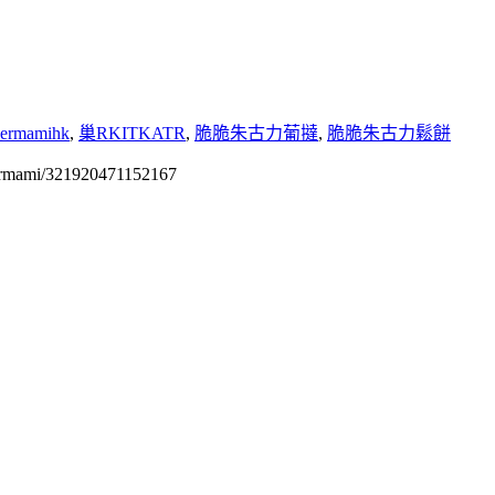
permamihk
,
巢RKITKATR
,
脆脆朱古力葡撻
,
脆脆朱古力鬆餅
permami/321920471152167