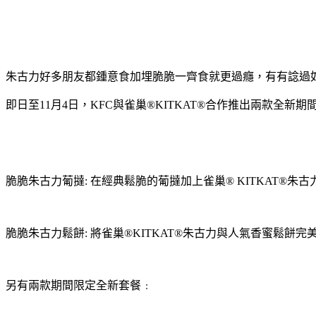
朱古力好多朋友都鍾意食加埋脆脆一齊食就更過癮，有有諗過
即日至11月4日，KFC與雀巢®KITKAT®合作推出兩款
脆脆朱古力葡撻: 在經典鬆脆的葡撻加上雀巢® KITKAT®
脆脆朱古力鬆餅: 將雀巢®KITKAT®朱古力與人氣香蜜鬆餅
另有兩款期間限定全新套餐﹕