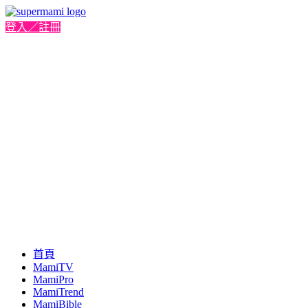
登入／註冊
首頁
MamiTV
MamiPro
MamiTrend
MamiBible