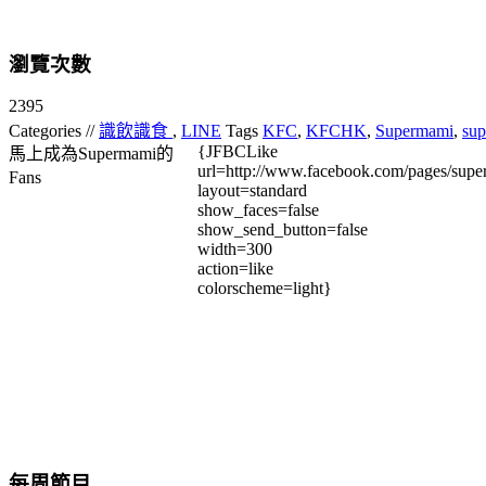
瀏覽次數
2395
Categories //
識飲識食
,
LINE
Tags
KFC
,
KFCHK
,
Supermami
,
su
{JFBCLike
馬上成為Supermami的
url=http://www.facebook.com/pages/su
Fans
layout=standard
show_faces=false
show_send_button=false
width=300
action=like
colorscheme=light}
每周節目