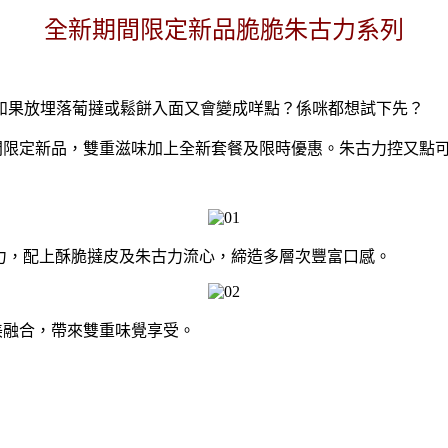
全新期間限定新品脆脆朱古力系列
如果放埋落葡撻或鬆餅入面又會變成咩點？係咪都想試下先？
全新期間限定新品，雙重滋味加上全新套餐及限時優惠。朱古力控又點
朱古力，配上酥脆撻皮及朱古力流心，締造多層次豐富口感。
完美融合，帶來雙重味覺享受。