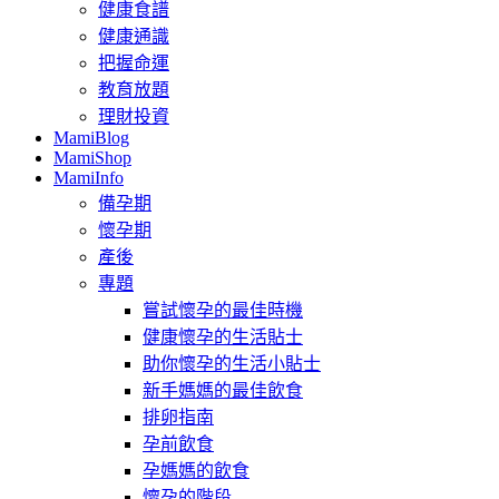
健康食譜
健康通識
把握命運
教育放題
理財投資
MamiBlog
MamiShop
MamiInfo
備孕期
懷孕期
產後
專題
嘗試懷孕的最佳時機
健康懷孕的生活貼士
助你懷孕的生活小貼士
新手媽媽的最佳飲食
排卵指南
孕前飲食
孕媽媽的飲食
懷孕的階段