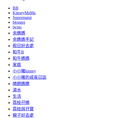
BB
KinseyMaMa
Supermami
blogger
twins
余媽媽
余媽媽手記
假日好去處
和牛B
和牛媽媽
家庭
小小豬kinsey
小小豬的成長日誌
晴朗媽媽
湯水
生活
荔枝孖媽
荔枝與孖寶
親子好去處