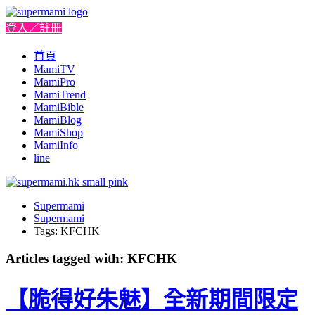
登入／註冊
首頁
MamiTV
MamiPro
MamiTrend
MamiBible
MamiBlog
MamiShop
MamiInfo
line
Supermami
Supermami
Tags: KFCHK
Articles tagged with: KFCHK
【脆得好朱魅】全新期間限定