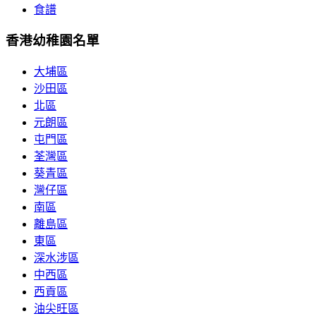
食譜
香港幼稚園名單
大埔區
沙田區
北區
元朗區
屯門區
荃灣區
葵青區
灣仔區
南區
離島區
東區
深水涉區
中西區
西貢區
油尖旺區