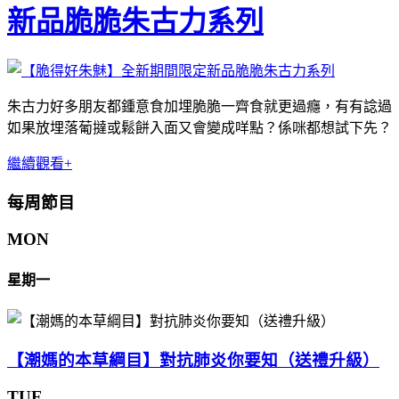
新品脆脆朱古力系列
朱古力好多朋友都鍾意食加埋脆脆一齊食就更過癮，有有諗過
如果放埋落葡撻或鬆餅入面又會變成咩點？係咪都想試下先？
繼續觀看+
每周節目
MON
星期一
【潮媽的本草綱目】對抗肺炎你要知（送禮升級）
TUE