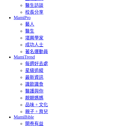
醫生訪談
校長分享
MamiPro
藝人
醫生
堪輿學家
成功人士
著名運動員
MamiTrend
每週好去處
星級追縱
最新資訊
識飲識食
醫護與你
靚靚媽媽
品味。文化
親子。育兒
MamiBible
開卷有益