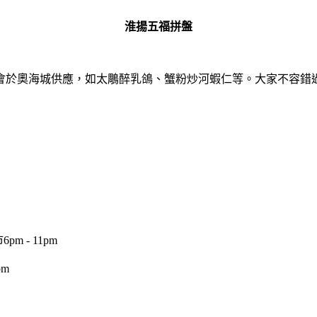
淮揚五福拼盤
會於奧海城供應，如太鵰醉乳鴿、蟹粉炒河蝦仁等。大家不容錯
6pm - 11pm
pm