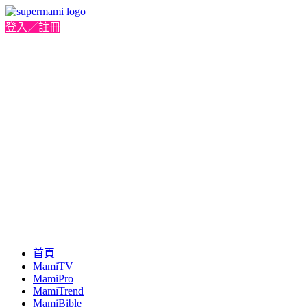
登入／註冊
首頁
MamiTV
MamiPro
MamiTrend
MamiBible