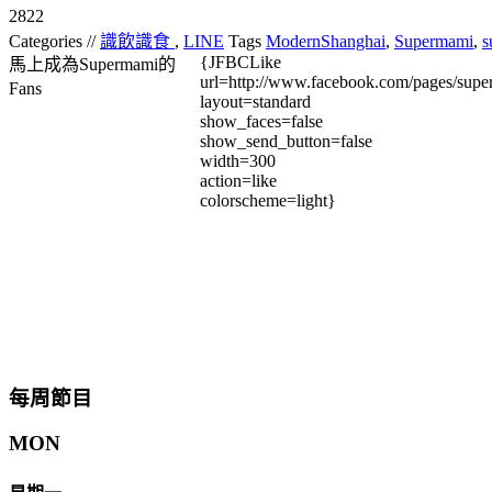
2822
Categories //
識飲識食
,
LINE
Tags
ModernShanghai
,
Supermami
,
s
{JFBCLike
馬上成為Supermami的
url=http://www.facebook.com/pages/su
Fans
layout=standard
show_faces=false
show_send_button=false
width=300
action=like
colorscheme=light}
每周節目
MON