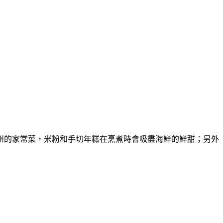
州的家常菜，米粉和手切年糕在烹煮時會吸盡海鮮的鮮甜；另外