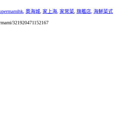
upermamihk
,
奧海城
,
家上海
,
家常菜
,
旗艦店
,
海鮮菜式
permami/321920471152167