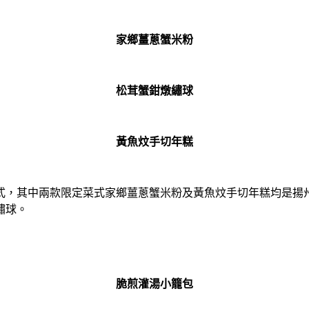
家鄉薑蔥蟹米粉
松茸蟹鉗燉繡球
黃魚炆手切年糕
式，其中兩款限定菜式家鄉薑蔥蟹米粉及黃魚炆手切年糕均是揚
繡球。
脆煎灌湯小籠包