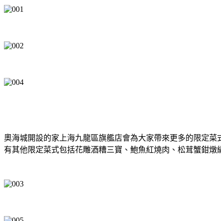
奧海城開設的家上海九龍區旗艦店會為大家帶來更多的限定菜
有其他限定菜式包括花雕酒糟三寶、鮑魚紅燒肉、松茸蟹鉗燉