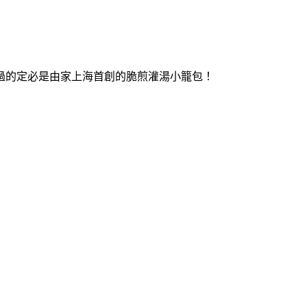
過的定必是由家上海首創的脆煎灌湯小籠包！