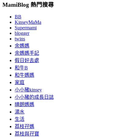
MamiBlog 熱門搜尋
BB
KinseyMaMa
Supermami
blogger
twins
余媽媽
余媽媽手記
假日好去處
和牛B
和牛媽媽
家庭
小小豬kinsey
小小豬的成長日誌
晴朗媽媽
湯水
生活
荔枝孖媽
荔枝與孖寶