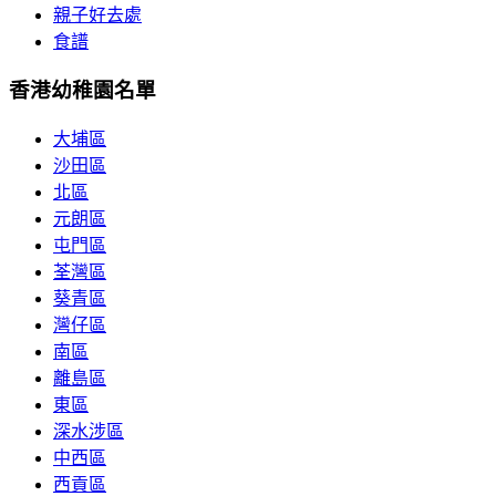
親子好去處
食譜
香港幼稚園名單
大埔區
沙田區
北區
元朗區
屯門區
荃灣區
葵青區
灣仔區
南區
離島區
東區
深水涉區
中西區
西貢區