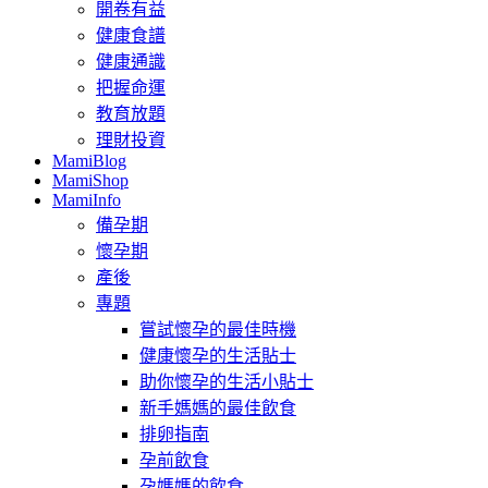
開卷有益
健康食譜
健康通識
把握命運
教育放題
理財投資
MamiBlog
MamiShop
MamiInfo
備孕期
懷孕期
產後
專題
嘗試懷孕的最佳時機
健康懷孕的生活貼士
助你懷孕的生活小貼士
新手媽媽的最佳飲食
排卵指南
孕前飲食
孕媽媽的飲食