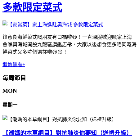
多款限定菜式
鐘意食海鮮菜式嘅朋友有口福啦😋！一直深服歡迎嘅家上海
會喺奧海城開設九龍區旗艦店🤩，大家以後想食更多唔同嘅海
鮮菜式又多咗個選擇啦😍😋！
繼續觀看+
每周節目
MON
星期一
【潮媽的本草綱目】對抗肺炎你要知（送禮升級）