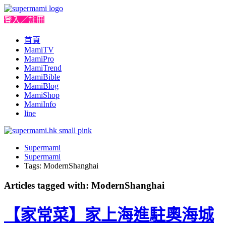
登入／註冊
首頁
MamiTV
MamiPro
MamiTrend
MamiBible
MamiBlog
MamiShop
MamiInfo
line
Supermami
Supermami
Tags: ModernShanghai
Articles tagged with: ModernShanghai
【家常菜】家上海進駐奧海城