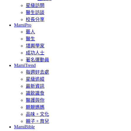
星級訪問
醫生訪談
校長分享
MamiPro
藝人
醫生
堪輿學家
成功人士
著名運動員
MamiTrend
每週好去處
星級追縱
最新資訊
識飲識食
醫護與你
靚靚媽媽
品味。文化
親子。育兒
MamiBible