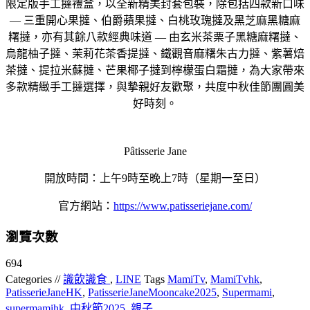
限定版手工撻禮盒，以全新精美封套包裝，除包括四款新口味
— 三重開心果撻、伯爵蘋果撻、白桃玫瑰撻及黑芝麻黑糖麻
糬撻，亦有其餘八款經典味道 — 由玄米茶栗子黑糖麻糬撻、
烏龍柚子撻、茉莉花茶香提撻、鐵觀音麻糬朱古力撻、紫薯焙
茶撻、提拉米蘇撻、芒果椰子撻到檸檬蛋白霜撻，為大家帶來
多款精緻手工撻選擇，與摯親好友歡聚，共度中秋佳節團圓美
好時刻。
Pâtisserie Jane
開放時間：上午9時至晚上7時（星期一至日）
官方網站：
https://www.patisseriejane.com/
瀏覽次數
694
Categories //
識飲識食
,
LINE
Tags
MamiTv
,
MamiTvhk
,
PatisserieJaneHK
,
PatisserieJaneMooncake2025
,
Supermami
,
supermamihk
,
中秋節2025
,
親子