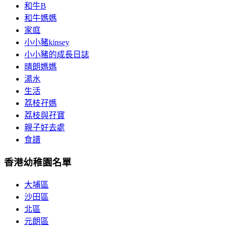
和牛B
和牛媽媽
家庭
小小豬kinsey
小小豬的成長日誌
晴朗媽媽
湯水
生活
荔枝孖媽
荔枝與孖寶
親子好去處
食譜
香港幼稚園名單
大埔區
沙田區
北區
元朗區