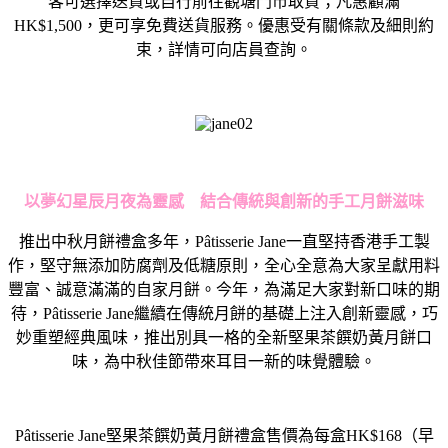
客可選擇送貨或自行前往觀塘門市取貨；凡惠顧滿
HK$1,500，更可享免費送貨服務。優惠受有關條款及細則約
束，詳情可向店員查詢。
以夢幻星辰月夜為靈感 結合傳統與創新的手工月餅滋味
推出中秋月餅禮盒多年，Pâtisserie Jane一直堅持香港手工製
作，堅守無添加防腐劑及低糖原則，全心全意為大家呈獻用料
豐富、誠意滿滿的自家月餅。今年，為滿足大家對新口味的期
待，Pâtisserie Jane繼續在傳統月餅的基礎上注入創新靈感，巧
妙重塑經典風味，推出別具一格的全新堅果茶饌奶黃月餅口
味，為中秋佳節帶來耳目一新的味覺體驗。
Pâtisserie Jane
堅果茶饌奶黃月餅禮盒售價為每盒
HK$168
（
早