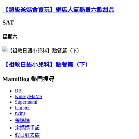
【超級爸媽食買玩】網店人氣熱賣六款甜品
SAT
星期六
【祖教日語小兒科】點餐篇（下）
MamiBlog 熱門搜尋
BB
KinseyMaMa
Supermami
blogger
twins
余媽媽
余媽媽手記
假日好去處