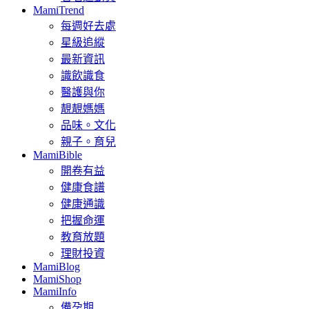
MamiTrend
每週好去處
星級追縱
最新資訊
識飲識食
醫護與你
靚靚媽媽
品味。文化
親子。育兒
MamiBible
開卷有益
健康食譜
健康通識
把握命運
教育放題
理財投資
MamiBlog
MamiShop
MamiInfo
備孕期