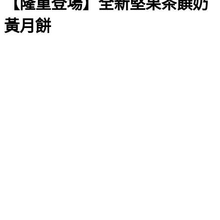
【隆重登場】全新堅果茶饌奶
黃月餅