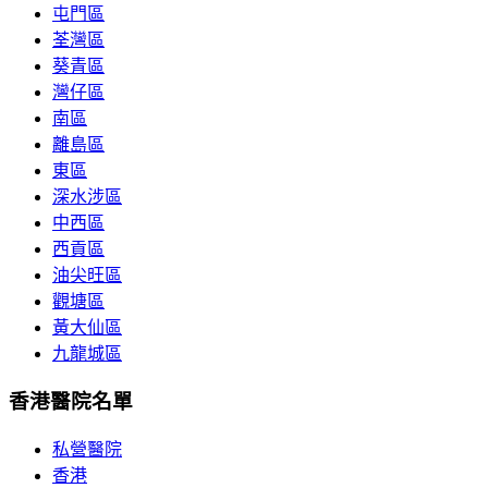
屯門區
荃灣區
葵青區
灣仔區
南區
離島區
東區
深水涉區
中西區
西貢區
油尖旺區
觀塘區
黃大仙區
九龍城區
香港醫院名單
私營醫院
香港