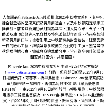
人氣甜品店Pâtisserie Jane隆重推出2025中秋禮盒系列，其中包
括全新登場的堅果茶饌奶黃月餅禮盒，以及中秋節限定版手工
撻禮盒。前者以香濃奶黃月餅為基底，加入開心果、栗子、伯
爵茶及凍頂烏龍等人氣食材及特色茶葉製作而成，帶來多款創
新奶黃月餅口味；後者則用上中秋節精美封套包裝，延續品牌
一貫的匠心工藝，繼續呈獻多款備受喜愛的手工撻。無論是中
秋送禮傳遞心意，抑或與身邊摯愛分享，皆可為今個佳節增添
甜蜜美好回憶，共慶團圓。
Pâtisserie Jane 2025中秋禮盒系列由即日起可於官方網站
（
www.patisseriejane.com
）訂購，但凡即日起至2025年9月15
日期間預訂，可尊享88折早鳥優惠。Pâtisserie Jane堅果茶饌奶
黃月餅禮盒一盒四件，售價為每盒HK$168（早鳥優惠價
HK$148），由2025年9月16日起可於門市領取現貨；中秋節限
定版手工撻禮盒售價為 HK$380/盒(標準撻)、HK$260/盒(迷你
撻)，由2025年9月16日起限時供應，數量有限，售完即止。顧