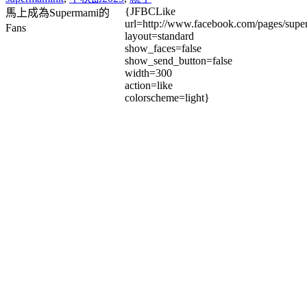
{JFBCLike
馬上成為Supermami的
url=http://www.facebook.com/pages/su
Fans
layout=standard
show_faces=false
show_send_button=false
width=300
action=like
colorscheme=light}