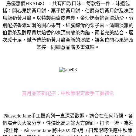
鳥優惠價
HK$148
），共有四款口味，每款各一件，
味道包
括：開心果奶黃月餅、栗子奶黃月餅、
伯爵茶奶黃月餅及凍頂
烏龍奶黃月餅。以特製曲奇皮包裹，
金沙奶黃餡香濃幼滑，分
別配搭香濃幼滑的開心果茸、
細膩綿滑的栗子蓉、清幽淡雅的
伯爵茶及醇厚帶烘焙香的凍頂烏龍茶
內餡，兩者完美結合，層
次感十足，賦予傳統奶黃月餅全新的演繹，
讓各位開心果迷及
茶控一同細意品嚐多重滋味。
賞月品茶新配搭：中秋節限定版手工撻禮盒
Pâtisserie Jane手工撻系列一直深受歡迎，適合在任何時候、各
個場合與大家分享，性價比高之餘大方體面，打卡一流。為迎
接佳節，Pâtisserie Jane 將由2025年9月16日起限時供應中秋節