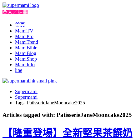
登入／註冊
首頁
MamiTV
MamiPro
MamiTrend
MamiBible
MamiBlog
MamiShop
MamiInfo
line
Supermami
Supermami
Tags: PatisserieJaneMooncake2025
Articles tagged with: PatisserieJaneMooncake2025
【隆重登場】全新堅果茶饌奶