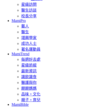
星級訪問
醫生訪談
校長分享
MamiPro
藝人
醫生
堪輿學家
成功人士
著名運動員
MamiTrend
每週好去處
星級追縱
最新資訊
識飲識食
醫護與你
靚靚媽媽
品味。文化
親子。育兒
MamiBible