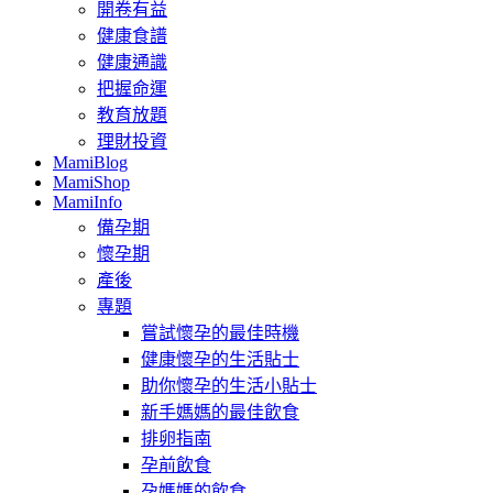
開卷有益
健康食譜
健康通識
把握命運
教育放題
理財投資
MamiBlog
MamiShop
MamiInfo
備孕期
懷孕期
產後
專題
嘗試懷孕的最佳時機
健康懷孕的生活貼士
助你懷孕的生活小貼士
新手媽媽的最佳飲食
排卵指南
孕前飲食
孕媽媽的飲食