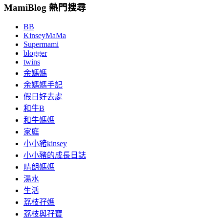
MamiBlog 熱門搜尋
BB
KinseyMaMa
Supermami
blogger
twins
余媽媽
余媽媽手記
假日好去處
和牛B
和牛媽媽
家庭
小小豬kinsey
小小豬的成長日誌
晴朗媽媽
湯水
生活
荔枝孖媽
荔枝與孖寶