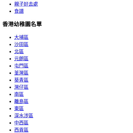
親子好去處
食譜
香港幼稚園名單
大埔區
沙田區
北區
元朗區
屯門區
荃灣區
葵青區
灣仔區
南區
離島區
東區
深水涉區
中西區
西貢區