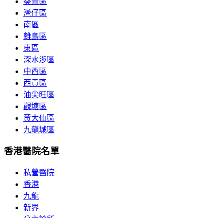
葵青區
灣仔區
南區
離島區
東區
深水涉區
中西區
西貢區
油尖旺區
觀塘區
黃大仙區
九龍城區
香港醫院名單
私營醫院
香港
九龍
新界