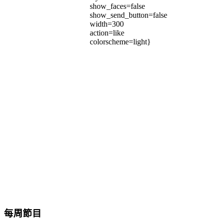
show_faces=false
show_send_button=false
width=300
action=like
colorscheme=light}
每周節目