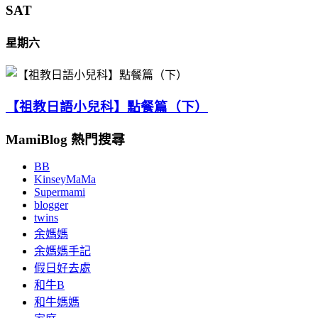
SAT
星期六
【祖教日語小兒科】點餐篇（下）
MamiBlog 熱門搜尋
BB
KinseyMaMa
Supermami
blogger
twins
余媽媽
余媽媽手記
假日好去處
和牛B
和牛媽媽