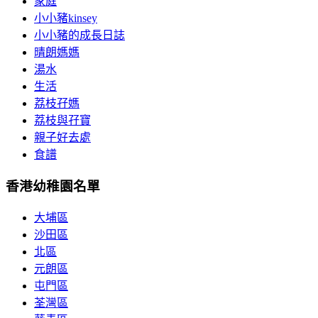
家庭
小小豬kinsey
小小豬的成長日誌
晴朗媽媽
湯水
生活
荔枝孖媽
荔枝與孖寶
親子好去處
食譜
香港幼稚園名單
大埔區
沙田區
北區
元朗區
屯門區
荃灣區