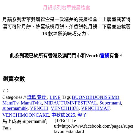
月韻系列奢華雙層禮盒
月韻系列奢華雙層禮盒是一款精美的雙層禮盒，上層盛載著特
濃可可碎月餅、蜂蜜核桃月餅、茶香餅乾月餅，下層並盛載著
16 款精選美味巧克力。
此系列現已於所有香港及澳門門市和
Venchi
官網
有售。
瀏覽次數
715
Categories //
識飲識食
,
LINE
Tags
BUONOBUONISSIMO
,
MamiTv
,
MamiTvhk
,
MIDAUTUMNFESTIVAL
,
Supermami
,
supermamihk
,
VENCHI
,
VENCHI1878
,
VENCHIMAF
,
VENCHIMOONCAKE
,
中秋節2025
,
親子
{JFBCLike
馬上成為Supermami的
url=http://www.facebook.com/pages/su
Fans
layout=standard