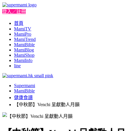
登入／註冊
首頁
MamiTV
MamiPro
MamiTrend
MamiBible
MamiBlog
MamiShop
MamiInfo
line
Supermami
MamiBible
健康食譜
【中秋節】Venchi 呈獻動人月韻