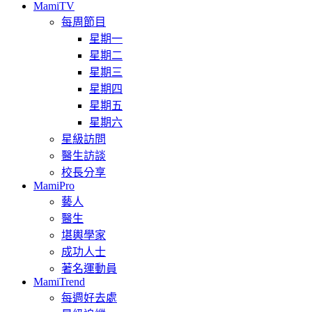
MamiTV
每周節目
星期一
星期二
星期三
星期四
星期五
星期六
星級訪問
醫生訪談
校長分享
MamiPro
藝人
醫生
堪輿學家
成功人士
著名運動員
MamiTrend
每週好去處