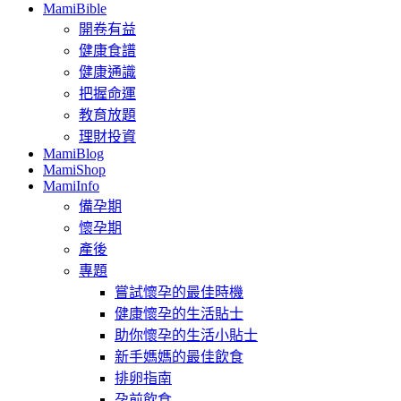
MamiBible
開卷有益
健康食譜
健康通識
把握命運
教育放題
理財投資
MamiBlog
MamiShop
MamiInfo
備孕期
懷孕期
產後
專題
嘗試懷孕的最佳時機
健康懷孕的生活貼士
助你懷孕的生活小貼士
新手媽媽的最佳飲食
排卵指南
孕前飲食