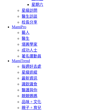
星期六
星級訪問
醫生訪談
校長分享
MamiPro
藝人
醫生
堪輿學家
成功人士
著名運動員
MamiTrend
每週好去處
星級追縱
最新資訊
識飲識食
醫護與你
靚靚媽媽
品味。文化
親子。育兒