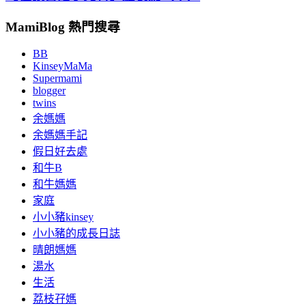
MamiBlog 熱門搜尋
BB
KinseyMaMa
Supermami
blogger
twins
余媽媽
余媽媽手記
假日好去處
和牛B
和牛媽媽
家庭
小小豬kinsey
小小豬的成長日誌
晴朗媽媽
湯水
生活
荔枝孖媽