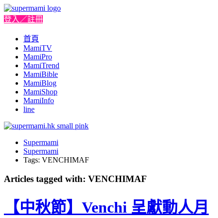
登入／註冊
首頁
MamiTV
MamiPro
MamiTrend
MamiBible
MamiBlog
MamiShop
MamiInfo
line
Supermami
Supermami
Tags: VENCHIMAF
Articles tagged with: VENCHIMAF
【中秋節】Venchi 呈獻動人月