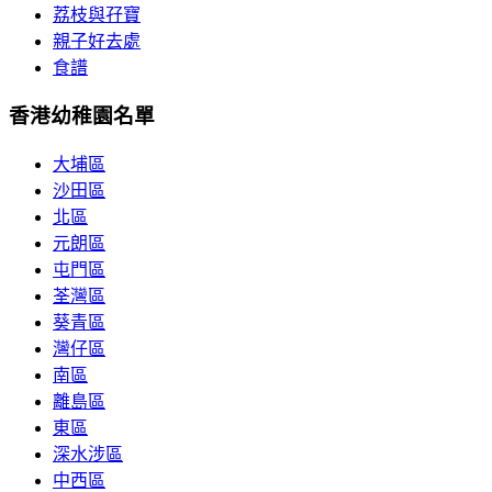
荔枝與孖寶
親子好去處
食譜
香港幼稚園名單
大埔區
沙田區
北區
元朗區
屯門區
荃灣區
葵青區
灣仔區
南區
離島區
東區
深水涉區
中西區