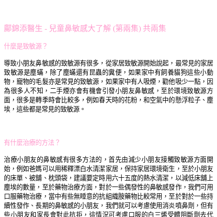
鄺錦添醫生 - 兒童鼻敏感大了解 (第
兩
集) 共兩集
什麼是致敏源？
導致小朋友鼻敏感的致敏源有很多，從家居致敏源開始說起，最常見的家居
致敏源是塵蟎，除了塵蟎還有昆蟲的糞便，如果家中有飼養貓狗這些小動
物，寵物的毛髮亦是常見的致敏源，如果家中有人吸煙，勸他吸少一點，因
為很多人不知，二手煙亦會有機會引發小朋友鼻敏感，至於環境致敏源方
面，很多是轉季時會比較多，例如春天時的花粉，和空氣中的懸浮粒子、塵
埃，這些都是常見的致敏源。
有什麼治療的方法？
治療小朋友的鼻敏感有很多方法的，首先由減少小朋友接觸致敏源方面開
始，例如爸媽可以用稀釋漂白水清潔家居，保持家居環境衛生，至於小朋友
的床單、被舖、枕頭袋，建議要定時用六十五度的熱水清潔，以減低床舖上
塵埃的數量，至於藥物治療方面，對於一些偶發性的鼻敏感發作，我們可用
口服藥物治療，當中有些無睡意的抗組織胺藥物比較常用，至於對於一些持
續性發作、長期的鼻敏感的小朋友，我們就可以考慮使用消炎噴鼻劑，但有
些小朋友和家長會對此抗拒，這情況可考慮口服的白三烯受體阻斷劑去代