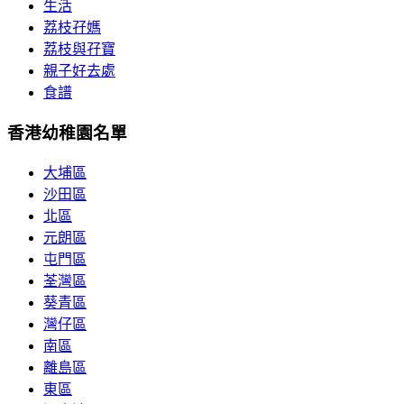
生活
荔枝孖媽
荔枝與孖寶
親子好去處
食譜
香港幼稚園名單
大埔區
沙田區
北區
元朗區
屯門區
荃灣區
葵青區
灣仔區
南區
離島區
東區