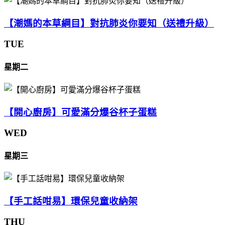
【潮媽的本草綱目】對抗肺炎你要知（送禮升級）
TUE
星期二
【開心廚房】可愛滿分爆谷杯子蛋糕
WED
星期三
【手工話咁易】環保兒童收納架
THU