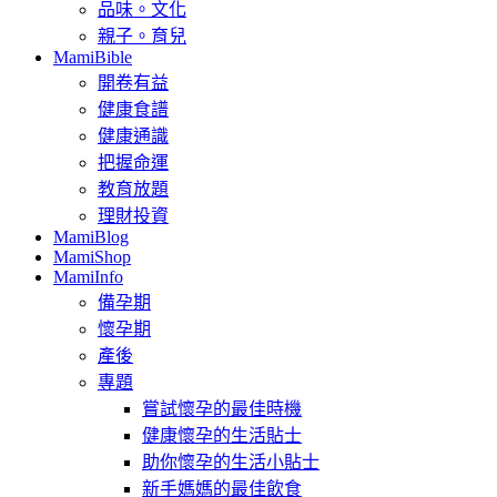
品味。文化
親子。育兒
MamiBible
開卷有益
健康食譜
健康通識
把握命運
教育放題
理財投資
MamiBlog
MamiShop
MamiInfo
備孕期
懷孕期
產後
專題
嘗試懷孕的最佳時機
健康懷孕的生活貼士
助你懷孕的生活小貼士
新手媽媽的最佳飲食