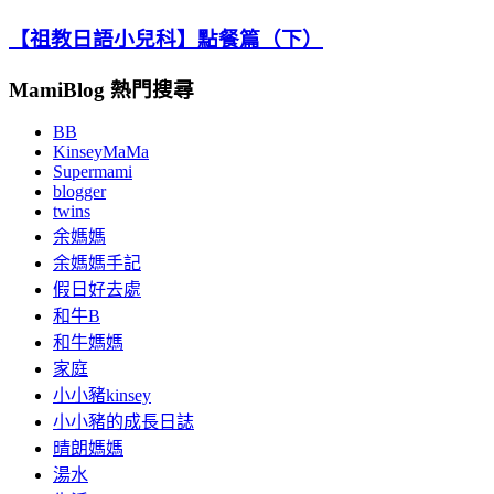
【祖教日語小兒科】點餐篇（下）
MamiBlog 熱門搜尋
BB
KinseyMaMa
Supermami
blogger
twins
余媽媽
余媽媽手記
假日好去處
和牛B
和牛媽媽
家庭
小小豬kinsey
小小豬的成長日誌
晴朗媽媽
湯水