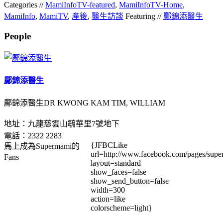
Categories //
MamiInfoTV-featured
,
MamiInfoTV-Home
,
MamiInfo
,
MamiTV
,
產後
,
醫生訪談
Featuring //
鄺錦添醫生
People
鄺錦添醫生
鄺錦添醫生DR KWONG KAM TIM, WILLIAM
地址：九龍慈雲山毓華里7號地下
電話：2322 2283
{JFBCLike
馬上成為Supermami的
url=http://www.facebook.com/pages/su
Fans
layout=standard
show_faces=false
show_send_button=false
width=300
action=like
colorscheme=light}