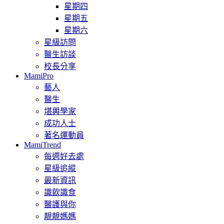
星期四
星期五
星期六
星級訪問
醫生訪談
校長分享
MamiPro
藝人
醫生
堪輿學家
成功人士
著名運動員
MamiTrend
每週好去處
星級追縱
最新資訊
識飲識食
醫護與你
靚靚媽媽