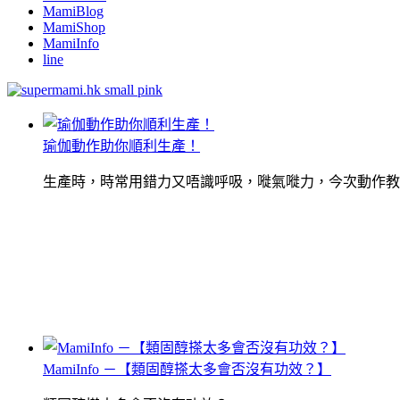
MamiBlog
MamiShop
MamiInfo
line
瑜伽動作助你順利生產！
生產時，時常用錯力又唔識呼吸，嘥氣嘥力，今次動作教
MamiInfo －【類固醇搽太多會否沒有功效？】