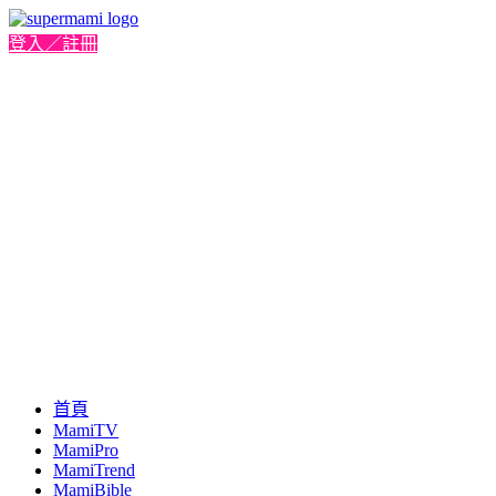
登入／註冊
首頁
MamiTV
MamiPro
MamiTrend
MamiBible