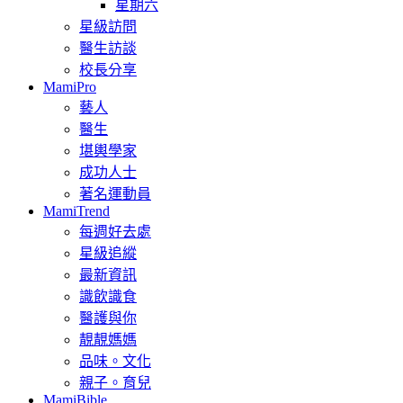
星期六
星級訪問
醫生訪談
校長分享
MamiPro
藝人
醫生
堪輿學家
成功人士
著名運動員
MamiTrend
每週好去處
星級追縱
最新資訊
識飲識食
醫護與你
靚靚媽媽
品味。文化
親子。育兒
MamiBible