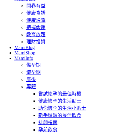
開卷有益
健康食譜
健康通識
把握命運
教育放題
理財投資
MamiBlog
MamiShop
MamiInfo
備孕期
懷孕期
產後
專題
嘗試懷孕的最佳時機
健康懷孕的生活貼士
助你懷孕的生活小貼士
新手媽媽的最佳飲食
排卵指南
孕前飲食