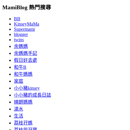
MamiBlog 熱門搜尋
BB
KinseyMaMa
Supermami
blogger
twins
余媽媽
余媽媽手記
假日好去處
和牛B
和牛媽媽
家庭
小小豬kinsey
小小豬的成長日誌
晴朗媽媽
湯水
生活
荔枝孖媽
荔枝與孖寶