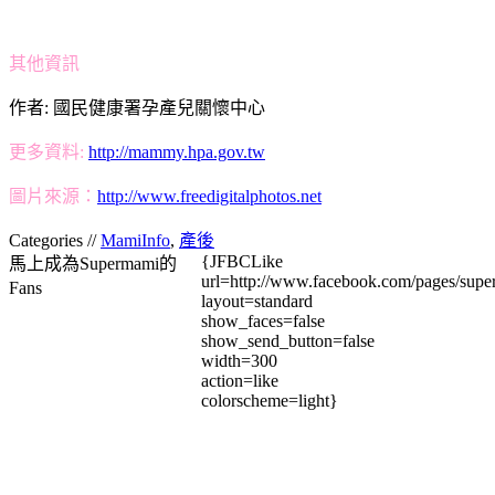
其他資訊
作者: 國民健康署孕產兒關懷中心
更多資料:
http://mammy.hpa.gov.tw
圖片來源：
http://www.freedigitalphotos.net
Categories //
MamiInfo
,
產後
{JFBCLike
馬上成為Supermami的
url=http://www.facebook.com/pages/su
Fans
layout=standard
show_faces=false
show_send_button=false
width=300
action=like
colorscheme=light}