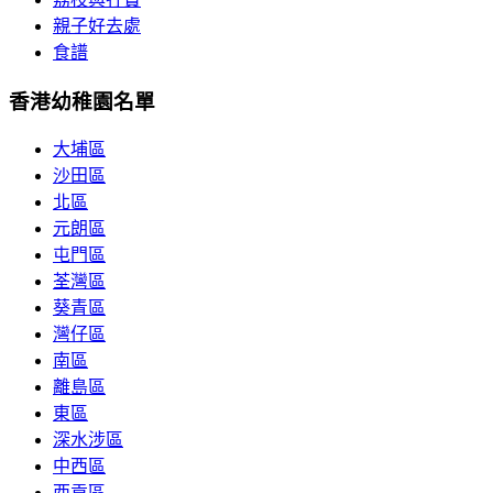
親子好去處
食譜
香港幼稚園名單
大埔區
沙田區
北區
元朗區
屯門區
荃灣區
葵青區
灣仔區
南區
離島區
東區
深水涉區
中西區
西貢區