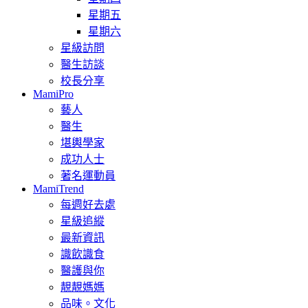
星期五
星期六
星級訪問
醫生訪談
校長分享
MamiPro
藝人
醫生
堪輿學家
成功人士
著名運動員
MamiTrend
每週好去處
星級追縱
最新資訊
識飲識食
醫護與你
靚靚媽媽
品味。文化