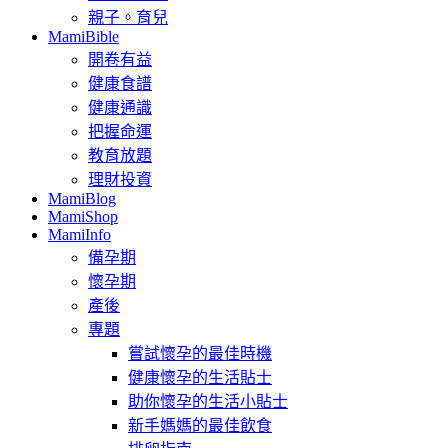
親子。育兒
MamiBible
開卷有益
健康食譜
健康通識
把握命運
教育放題
理財投資
MamiBlog
MamiShop
MamiInfo
備孕期
懷孕期
產後
專題
嘗試懷孕的最佳時機
健康懷孕的生活貼士
助你懷孕的生活小貼士
新手媽媽的最佳飲食