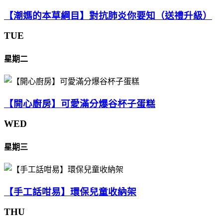
【潮媽的本草綱目】對抗肺炎你要知（送禮升級）
TUE
星期二
【開心廚房】可愛滿分爆谷杯子蛋糕
WED
星期三
【手工話咁易】環保兒童收納架
THU