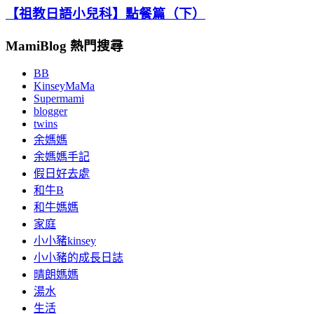
【祖教日語小兒科】點餐篇（下）
MamiBlog 熱門搜尋
BB
KinseyMaMa
Supermami
blogger
twins
余媽媽
余媽媽手記
假日好去處
和牛B
和牛媽媽
家庭
小小豬kinsey
小小豬的成長日誌
晴朗媽媽
湯水
生活