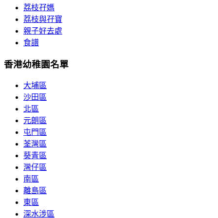
荔枝孖媽
荔枝與孖寶
親子好去處
食譜
香港幼稚園名單
大埔區
沙田區
北區
元朗區
屯門區
荃灣區
葵青區
灣仔區
南區
離島區
東區
深水涉區