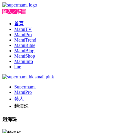
登入／註冊
首頁
MamiTV
MamiPro
MamiTrend
MamiBible
MamiBlog
MamiShop
MamiInfo
line
Supermami
MamiPro
藝人
趙海珠
趙海珠