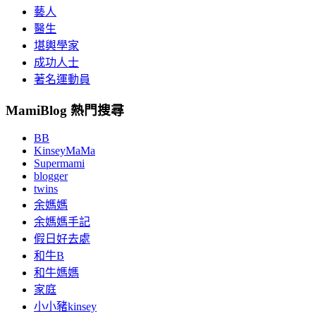
藝人
醫生
堪輿學家
成功人士
著名運動員
MamiBlog 熱門搜尋
BB
KinseyMaMa
Supermami
blogger
twins
余媽媽
余媽媽手記
假日好去處
和牛B
和牛媽媽
家庭
小小豬kinsey