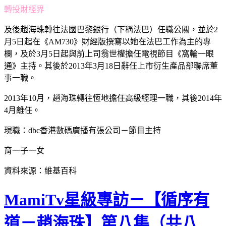
轉投財經界
及後趙海珠轉往法國巴黎銀行（下稱法巴）任職公關，並於2
月5日起在《AM730》財經版撰寫以她在法巴工作為主的專
欄，及於3月5日起與前上司翁世權擔任電視節目《窩輪一眼
通》主持。其後於2013年3月18日辭任上市衍生產品部聯席董
事一職。
2013年10月，趙海珠轉往恆地擔任高級經理一職，其後2014年
4月離任。
現職：dbc香港數碼廣播有張公司－節目主持
育一子一女
資料來源：維基百科
MamiTv星級專訪－【循序有
道－趙海珠】第八集（共八