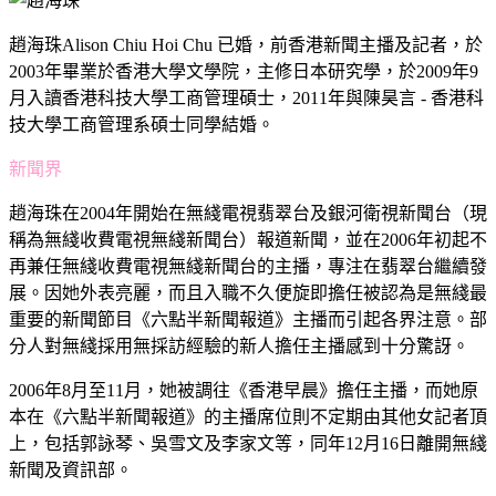
趙海珠
Alison Chiu Hoi Chu
已婚，前香港新聞主播及記者，於
2003年畢業於香港大學文學院，主修日本研究學，於2009年9
月入讀香港科技大學工商管理碩士，2011年與陳昊言 - 香港科
技大學工商管理系碩士同學結婚。
新聞界
趙海珠在2004年開始在無綫電視翡翠台及銀河衛視新聞台（現
稱為無綫收費電視無綫新聞台）報道新聞，並在2006年初起不
再兼任無綫收費電視無綫新聞台的主播，專注在翡翠台繼續發
展。因她外表亮麗，而且入職不久便旋即擔任被認為是無綫最
重要的新聞節目《六點半新聞報道》主播而引起各界注意。部
分人對無綫採用無採訪經驗的新人擔任主播感到十分驚訝。
2006年8月至11月，她被調往《香港早晨》擔任主播，而她原
本在《六點半新聞報道》的主播席位則不定期由其他女記者頂
上，包括郭詠琴、吳雪文及李家文等，同年12月16日離開無綫
新聞及資訊部。