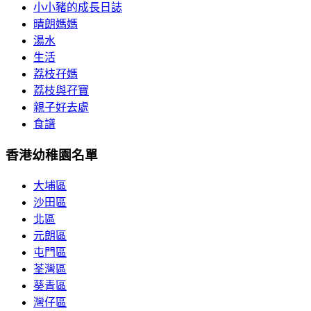
小小豬的成長日誌
晴朗媽媽
湯水
生活
荔枝孖媽
荔枝與孖寶
親子好去處
食譜
香港幼稚園名單
大埔區
沙田區
北區
元朗區
屯門區
荃灣區
葵青區
灣仔區