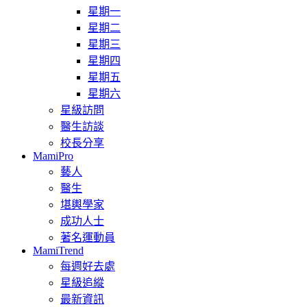
星期一
星期二
星期三
星期四
星期五
星期六
星級訪問
醫生訪談
校長分享
MamiPro
藝人
醫生
堪輿學家
成功人士
著名運動員
MamiTrend
每週好去處
星級追縱
最新資訊