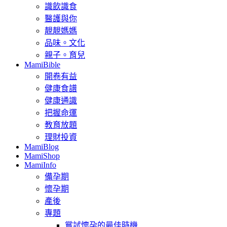
識飲識食
醫護與你
靚靚媽媽
品味。文化
親子。育兒
MamiBible
開卷有益
健康食譜
健康通識
把握命運
教育放題
理財投資
MamiBlog
MamiShop
MamiInfo
備孕期
懷孕期
產後
專題
嘗試懷孕的最佳時機