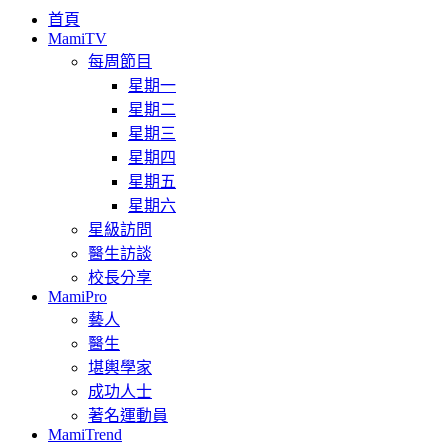
首頁
MamiTV
每周節目
星期一
星期二
星期三
星期四
星期五
星期六
星級訪問
醫生訪談
校長分享
MamiPro
藝人
醫生
堪輿學家
成功人士
著名運動員
MamiTrend