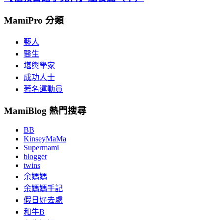
MamiPro 分類
藝人
醫生
堪輿學家
成功人士
著名運動員
MamiBlog 熱門搜尋
BB
KinseyMaMa
Supermami
blogger
twins
余媽媽
余媽媽手記
假日好去處
和牛B