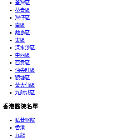
荃灣區
葵青區
灣仔區
南區
離島區
東區
深水涉區
中西區
西貢區
油尖旺區
觀塘區
黃大仙區
九龍城區
香港醫院名單
私營醫院
香港
九龍