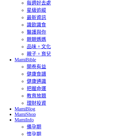
每週好去處
星級追縱
最新資訊
識飲識食
醫護與你
靚靚媽媽
品味。文化
親子。育兒
MamiBible
開卷有益
健康食譜
健康通識
把握命運
教育放題
理財投資
MamiBlog
MamiShop
MamiInfo
備孕期
懷孕期