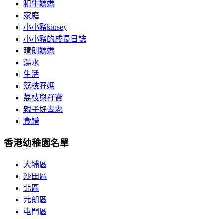
和牛媽媽
家庭
小小豬kinsey
小小豬的成長日誌
晴朗媽媽
湯水
生活
荔枝孖媽
荔枝與孖寶
親子好去處
食譜
香港幼稚園名單
大埔區
沙田區
北區
元朗區
屯門區