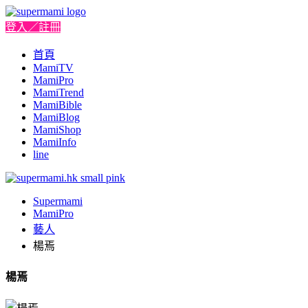
登入／註冊
首頁
MamiTV
MamiPro
MamiTrend
MamiBible
MamiBlog
MamiShop
MamiInfo
line
Supermami
MamiPro
藝人
楊焉
楊焉