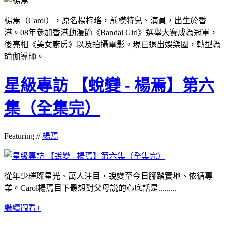
楊焉（
Carol
），原名楊梓瑤，前模特兒、演員，出生於香
港。08年參加香港動漫節《Bandai Girl》選舉大賽成為冠軍，
後亮相《美女廚房》以及拍攝電影。現已退出娛樂圈，轉型為
瑜伽導師。
星級專訪 【蛻變 - 楊焉】第六
集（全集完）
Featuring //
楊焉
從年少璀璨星光、萬人注目，蛻變至今日腳踏實地、依循專
業。Carol楊焉目下最想對父母説的心底話是.........
繼續觀看+