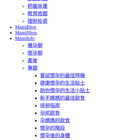
把握命運
教育放題
理財投資
MamiBlog
MamiShop
MamiInfo
備孕期
懷孕期
產後
專題
嘗試懷孕的最佳時機
健康懷孕的生活貼士
助你懷孕的生活小貼士
新手媽媽的最佳飲食
排卵指南
孕前飲食
孕媽媽的飲食
懷孕的階段
懷孕後的身體