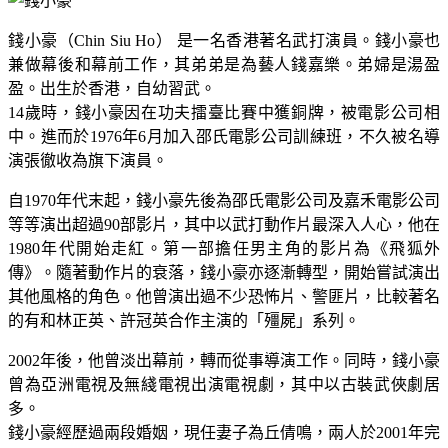
錢小豪（Chin Siu Ho） 是一名香港著名武打演員。錢小豪也
兼做幕後和幕前工作，其弟弟是為藝人錢嘉樂。弟婦是湯盈
盈。出生於香港，自幼習武。
14歲時，錢小豪因在功夫擂臺比賽中獲銅牌，被電影公司相
中。進而於1976年6月加入邵氏電影公司訓練班，不久被名導
演張徹收為旗下演員。
自1970年代末起，錢小豪先後為邵氏電影公司及嘉禾電影公司
等等演出超過90部影片，其中以武打動作片最深入人心，他在
1980年代開始走紅。第一部擔任男主角的影片為《飛狐外
傳》。隨著動作片的衰落，錢小豪亦逐漸轉型，開始嘗試演出
其他風格的角色。他曾演出過不少恐怖片、警匪片，比較著名
的有和林正英、許冠英合作主演的「殭屍」系列。
2002年後，他曾淡出幕前，轉而從事導演工作。同時，錢小豪
曾為亞洲電視及無綫電視出演電視劇，其中以古裝武俠劇居
多。
錢小豪經歷過兩段婚姻，現任妻子為丘倩鳴，兩人於2001年完