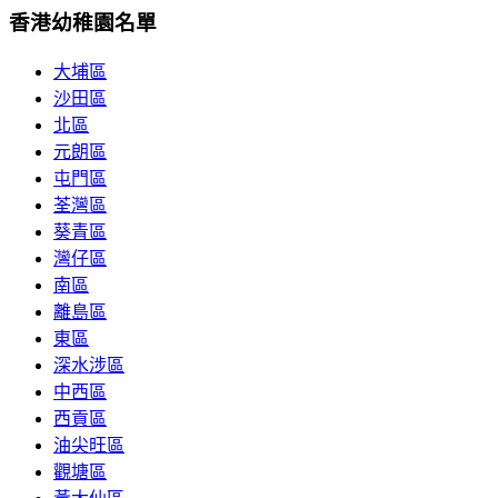
香港幼稚園名單
大埔區
沙田區
北區
元朗區
屯門區
荃灣區
葵青區
灣仔區
南區
離島區
東區
深水涉區
中西區
西貢區
油尖旺區
觀塘區