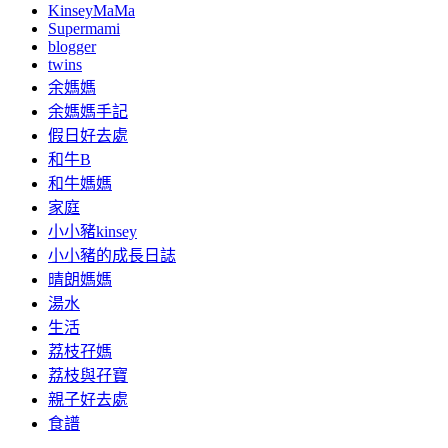
KinseyMaMa
Supermami
blogger
twins
余媽媽
余媽媽手記
假日好去處
和牛B
和牛媽媽
家庭
小小豬kinsey
小小豬的成長日誌
晴朗媽媽
湯水
生活
荔枝孖媽
荔枝與孖寶
親子好去處
食譜