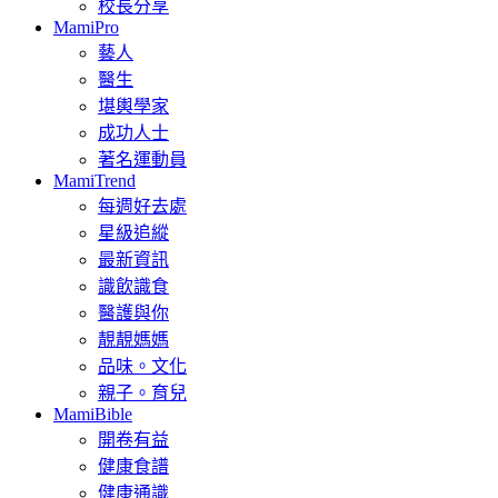
校長分享
MamiPro
藝人
醫生
堪輿學家
成功人士
著名運動員
MamiTrend
每週好去處
星級追縱
最新資訊
識飲識食
醫護與你
靚靚媽媽
品味。文化
親子。育兒
MamiBible
開卷有益
健康食譜
健康通識