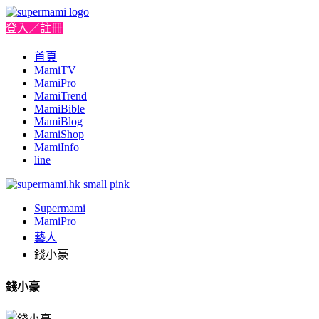
登入／註冊
首頁
MamiTV
MamiPro
MamiTrend
MamiBible
MamiBlog
MamiShop
MamiInfo
line
Supermami
MamiPro
藝人
錢小豪
錢小豪