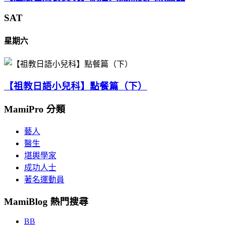
SAT
星期六
【祖教日語小兒科】點餐篇（下）
MamiPro 分類
藝人
醫生
堪輿學家
成功人士
著名運動員
MamiBlog 熱門搜尋
BB