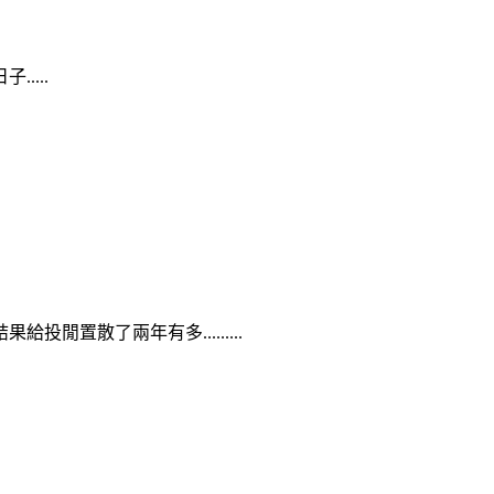
...
置散了兩年有多.........