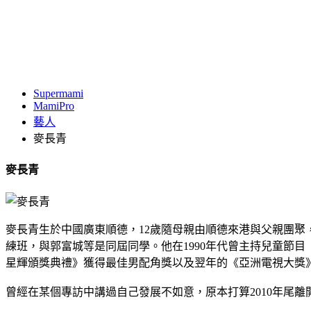
Supermami
MamiPro
藝人
麥長青
麥長青
麥長青生於中國廣東順德，12歲隨母親由順德來港與父親團聚
練班，與郭富城等是同屆同學。他在1990年代曾主持兒童節目
星輝頒獎典禮》獲得最佳男配角獎以及翌年的《亞洲電視大獎
曾經在某個專訪中講過自己發展不如意，原本打算2010年尾