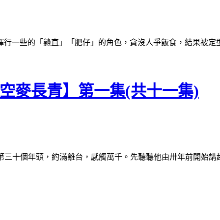
一些的「戇直」「肥仔」的角色，貪沒人爭飯食，結果被定型了某一些
青空麥長青】第一集(共十一集)
三十個年頭，約滿離台，感觸萬千。先聽聽他由卅年前開始講起...