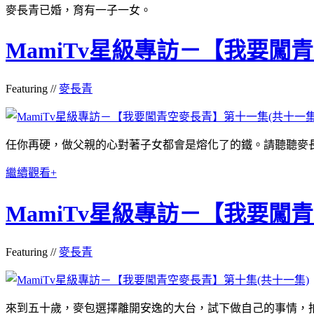
麥長青已婚，育有一子一女。
MamiTv星級專訪－【我要闖
Featuring //
麥長青
任你再硬，做父親的心對著子女都會是熔化了的鐵。請聽聽麥長青對
繼續觀看+
MamiTv星級專訪－【我要闖
Featuring //
麥長青
來到五十歲，麥包選擇離開安逸的大台，試下做自己的事情，拍