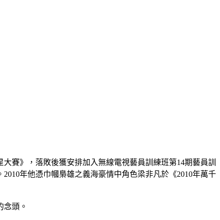
星大賽》，落敗後獲安排加入無線電視藝員訓練班第14期藝員訓
010年他憑巾幗梟雄之義海豪情中角色梁非凡於《2010年萬千
的念頭。