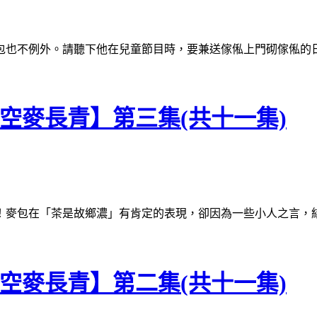
不例外。請聽下他在兒童節目時，要兼送傢俬上門砌傢俬的日子..
青空麥長青】第三集(共十一集)
在「茶是故鄉濃」有肯定的表現，卻因為一些小人之言，結果給投閒
青空麥長青】第二集(共十一集)