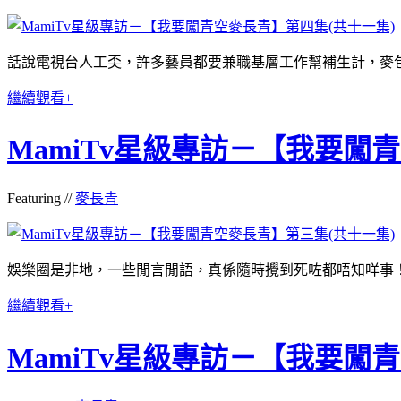
話說電視台人工奀，許多藝員都要兼職基層工作幫補生計，麥包也
繼續觀看+
MamiTv星級專訪－【我要闖
Featuring //
麥長青
娛樂圈是非地，一些閒言閒語，真係隨時攪到死咗都唔知咩事！麥包
繼續觀看+
MamiTv星級專訪－【我要闖