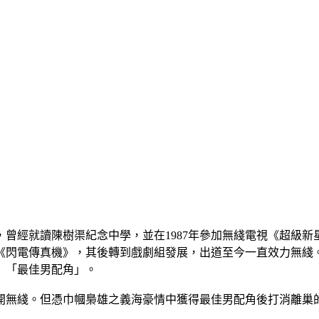
，曾經就讀陳樹渠紀念中學，並在1987年參加無綫電視《超級新
《閃電傳真機》，其後轉到戲劇組發展，出道至今一直效力無綫。2
》「最佳男配角」。
離開無綫。但憑巾幗梟雄之義海豪情中獲得最佳男配角後打消離巢