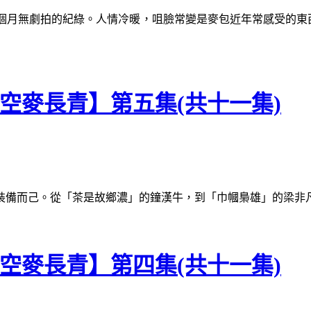
無劇拍的紀綠。人情冷暖，咀臉常變是麥包近年常感受的東西。為自己
青空麥長青】第五集(共十一集)
己。從「茶是故鄉濃」的鐘漢牛，到「巾幗梟雄」的梁非凡....
青空麥長青】第四集(共十一集)