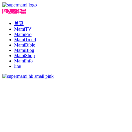
登入／註冊
首頁
MamiTV
MamiPro
MamiTrend
MamiBible
MamiBlog
MamiShop
MamiInfo
line