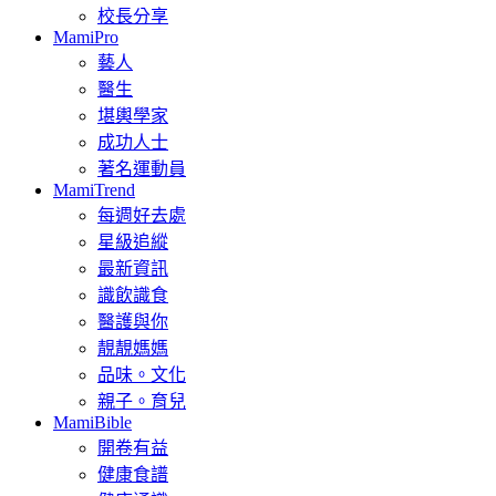
校長分享
MamiPro
藝人
醫生
堪輿學家
成功人士
著名運動員
MamiTrend
每週好去處
星級追縱
最新資訊
識飲識食
醫護與你
靚靚媽媽
品味。文化
親子。育兒
MamiBible
開卷有益
健康食譜