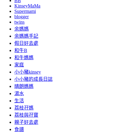
BB
KinseyMaMa
Supermami
blogger
twins
余媽媽
余媽媽手記
假日好去處
和牛B
和牛媽媽
家庭
小小豬kinsey
小小豬的成長日誌
晴朗媽媽
湯水
生活
荔枝孖媽
荔枝與孖寶
親子好去處
食譜