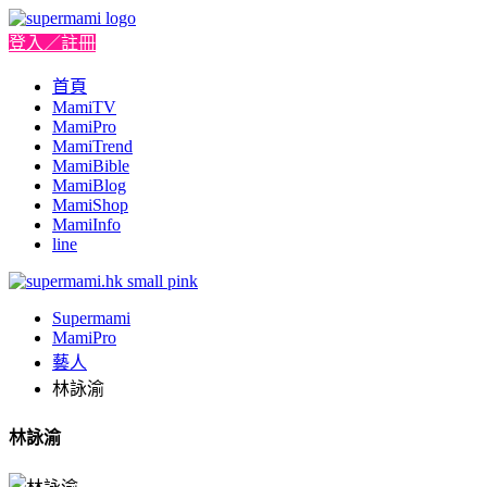
登入／註冊
首頁
MamiTV
MamiPro
MamiTrend
MamiBible
MamiBlog
MamiShop
MamiInfo
line
Supermami
MamiPro
藝人
林詠渝
林詠渝