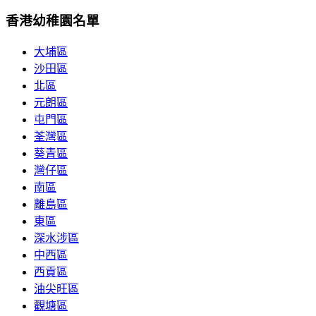
香港幼稚園名單
大埔區
沙田區
北區
元朗區
屯門區
荃灣區
葵青區
灣仔區
南區
離島區
東區
深水涉區
中西區
西貢區
油尖旺區
觀塘區