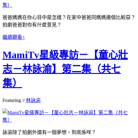
爸爸媽媽在你心目中是怎樣？在家中爸爸同媽媽邊個比較惡？
拍劇爸爸對你有什麼意見？
繼續觀看+
MamiTv星級專訪－【童心壯
志－林詠渝】第二集（共七
集）
Featuring //
林詠渝
詠渝除了拍劇外還有一個夢想，到底係咩？