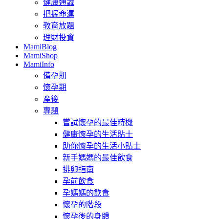
健康通識
把握命運
教育放題
理財投資
MamiBlog
MamiShop
MamiInfo
備孕期
懷孕期
產後
專題
嘗試懷孕的最佳時機
健康懷孕的生活貼士
助你懷孕的生活小貼士
新手媽媽的最佳飲食
排卵指南
孕前飲食
孕媽媽的飲食
懷孕的階段
懷孕後的身體