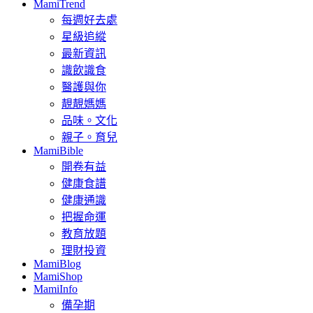
MamiTrend
每週好去處
星級追縱
最新資訊
識飲識食
醫護與你
靚靚媽媽
品味。文化
親子。育兒
MamiBible
開卷有益
健康食譜
健康通識
把握命運
教育放題
理財投資
MamiBlog
MamiShop
MamiInfo
備孕期