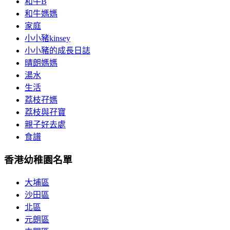
和牛B
和牛媽媽
家庭
小小豬kinsey
小小豬的成長日誌
晴朗媽媽
湯水
生活
荔枝孖媽
荔枝與孖寶
親子好去處
食譜
香港幼稚園名單
大埔區
沙田區
北區
元朗區