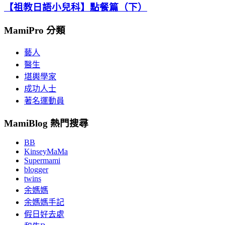
【祖教日語小兒科】點餐篇（下）
MamiPro 分類
藝人
醫生
堪輿學家
成功人士
著名運動員
MamiBlog 熱門搜尋
BB
KinseyMaMa
Supermami
blogger
twins
余媽媽
余媽媽手記
假日好去處