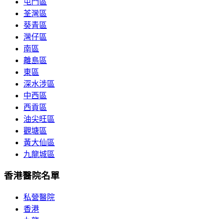
屯門區
荃灣區
葵青區
灣仔區
南區
離島區
東區
深水涉區
中西區
西貢區
油尖旺區
觀塘區
黃大仙區
九龍城區
香港醫院名單
私營醫院
香港