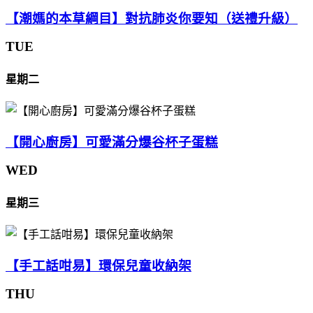
【潮媽的本草綱目】對抗肺炎你要知（送禮升級）
TUE
星期二
【開心廚房】可愛滿分爆谷杯子蛋糕
WED
星期三
【手工話咁易】環保兒童收納架
THU