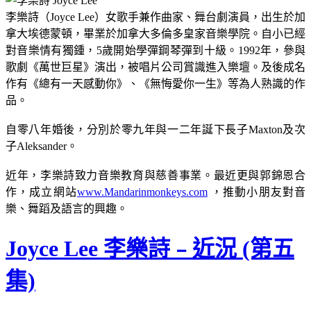
李樂詩（Joyce Lee）女歌手兼作曲家、舞台劇演員，出生於加
拿大埃德蒙頓，畢業於加拿大多倫多皇家音樂學院。自小已經
對音樂情有獨鍾，5歲開始學彈鋼琴彈到十級。1992年，參與
歌劇《萬世巨星》演出，被唱片公司賞識進入樂壇。及後成名
作有《總有一天感動你》、《無悔愛你一生》等為人熟識的作
品。
自零八年婚後，分別於零九年與一二年誕下長子Maxton及次
子Aleksander。
近年，李樂詩致力音樂教育與慈善事業。最近更與郭錦恩合
作，成立網站
www.Mandarinmonkeys.com
，推動小朋友對音
樂、舞蹈及語言的興趣。
Joyce Lee 李樂詩﹣近況 (第五
集)