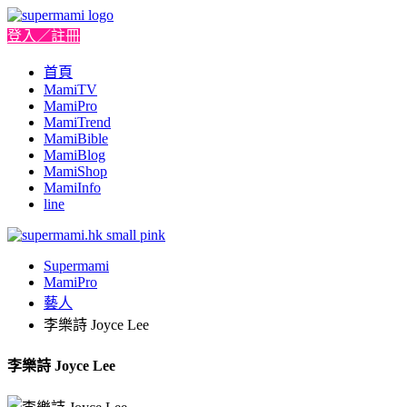
登入／註冊
首頁
MamiTV
MamiPro
MamiTrend
MamiBible
MamiBlog
MamiShop
MamiInfo
line
Supermami
MamiPro
藝人
李樂詩 Joyce Lee
李樂詩 Joyce Lee