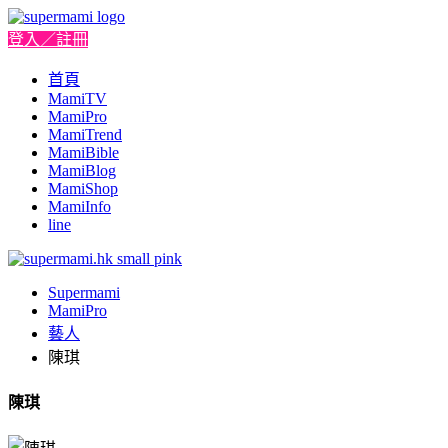
登入／註冊
首頁
MamiTV
MamiPro
MamiTrend
MamiBible
MamiBlog
MamiShop
MamiInfo
line
Supermami
MamiPro
藝人
陳琪
陳琪