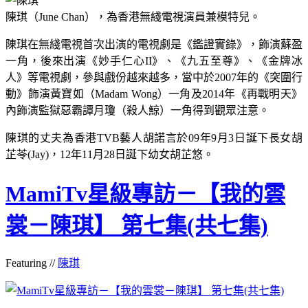
陳琪（June Chan），為香港無綫電視演員兼模特兒。
陳琪在無綫電視首次出演的電視劇是《鑑證實錄》，飾演蘇盈
一角，後來出演《妙手仁心II》、《九五至尊》、《金牌冰
人》等電視劇，參與戲份越來越多，當中於2007年的《突圍行
動》飾演黃寶如（Madam Wong）一角及2014年《再戰明天》
內飾演監獄惡霸譚月瓊（殺人鯨）一角得到觀眾注意。
陳琪的丈夫為香港TVB藝人胡諾言於09年9月3日誕下長女胡
芷苓(Jay)，12年11月28日誕下幼女胡芷悠。
MamiTv星級專訪－【我的雲
裳－陳琪】 第七集(共七集)
Featuring //
陳琪