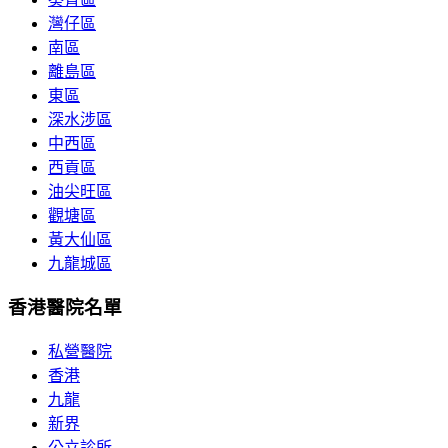
灣仔區
南區
離島區
東區
深水涉區
中西區
西貢區
油尖旺區
觀塘區
黃大仙區
九龍城區
香港醫院名單
私營醫院
香港
九龍
新界
公立診所