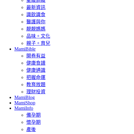
星級追縱
最新資訊
識飲識食
醫護與你
靚靚媽媽
品味。文化
親子。育兒
MamiBible
開卷有益
健康食譜
健康通識
把握命運
教育放題
理財投資
MamiBlog
MamiShop
MamiInfo
備孕期
懷孕期
產後