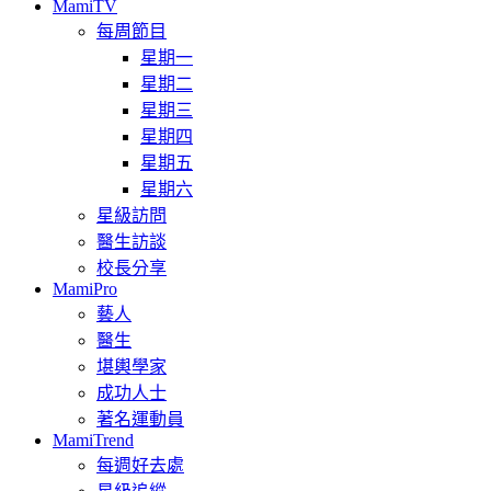
MamiTV
每周節目
星期一
星期二
星期三
星期四
星期五
星期六
星級訪問
醫生訪談
校長分享
MamiPro
藝人
醫生
堪輿學家
成功人士
著名運動員
MamiTrend
每週好去處