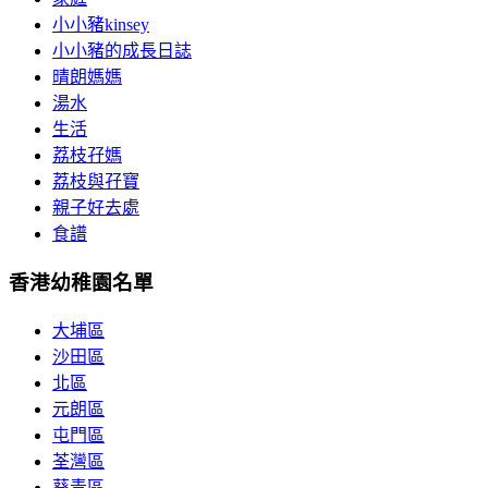
小小豬kinsey
小小豬的成長日誌
晴朗媽媽
湯水
生活
荔枝孖媽
荔枝與孖寶
親子好去處
食譜
香港幼稚園名單
大埔區
沙田區
北區
元朗區
屯門區
荃灣區
葵青區