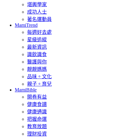
堪輿學家
成功人士
著名運動員
MamiTrend
每週好去處
星級追縱
最新資訊
識飲識食
醫護與你
靚靚媽媽
品味。文化
親子。育兒
MamiBible
開卷有益
健康食譜
健康通識
把握命運
教育放題
理財投資