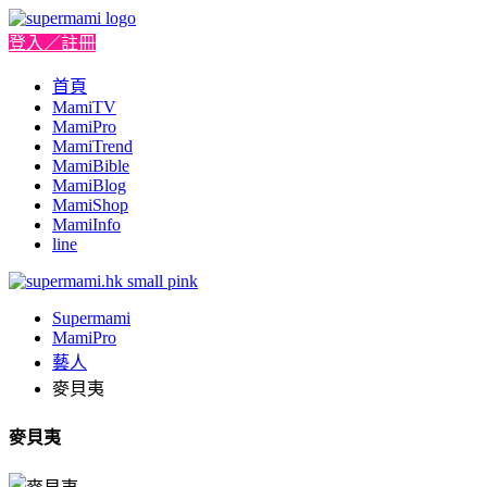
登入／註冊
首頁
MamiTV
MamiPro
MamiTrend
MamiBible
MamiBlog
MamiShop
MamiInfo
line
Supermami
MamiPro
藝人
麥貝夷
麥貝夷