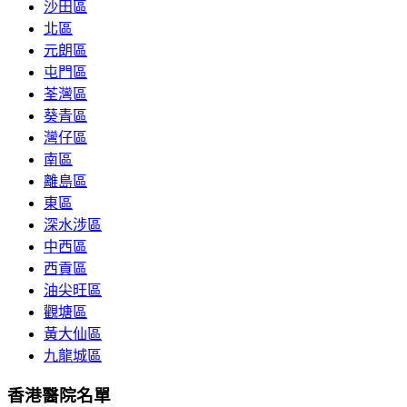
沙田區
北區
元朗區
屯門區
荃灣區
葵青區
灣仔區
南區
離島區
東區
深水涉區
中西區
西貢區
油尖旺區
觀塘區
黃大仙區
九龍城區
香港醫院名單