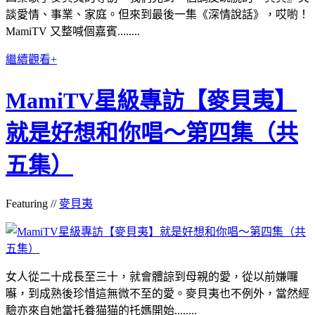
談愛情、事業、家庭。但來到最後一集《深情說話》，哎喲！
MamiTV 又整喊個嘉賓........
繼續觀看+
MamiTV星級專訪【麥貝夷】
就是好想和你唱～第四集（共
五集）
Featuring //
麥貝夷
女人從二十成長至三十，就會體諒到母親的愛，從以前嫌囉
囌，到成熟後珍惜這無微不至的愛。麥貝夷也不例外，當然經
驗亦來自她當托養猫猫的托媽開始........