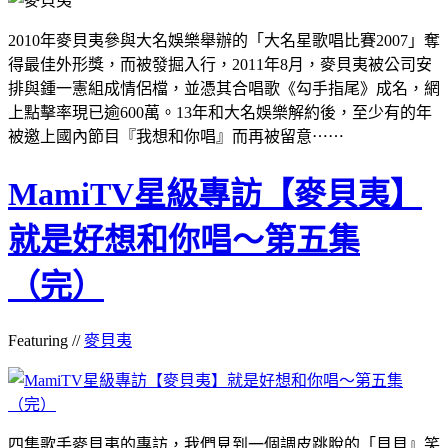
2010年麥貝夷參與大名娛樂舉辦的「大名星歌唱比賽2007」奪
得最佳外形獎，而被發掘入行，2011年8月，麥貝夷被公司安
排與鍾一憲組成情侶檔，並憑其合唱歌《勾手指尾》成名，網
上點擊率現已逾600萬。13年和大名娛樂解約後，至少有的年
被邀上國內節目『我想和你唱』而再被留意⋯⋯
MamiTV星級專訪【麥貝夷】
就是好想和你唱～第五集
（完）
Featuring //
麥貝夷
四集歌手麥貝夷的專訪，我們見到一個調皮跳脫的「貝貝』笑