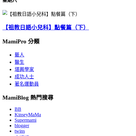
星期六
【祖教日語小兒科】點餐篇（下）
MamiPro 分類
藝人
醫生
堪輿學家
成功人士
著名運動員
MamiBlog 熱門搜尋
BB
KinseyMaMa
Supermami
blogger
twins