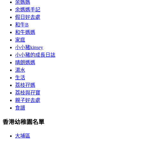
余媽媽
余媽媽手記
假日好去處
和牛B
和牛媽媽
家庭
小小豬kinsey
小小豬的成長日誌
晴朗媽媽
湯水
生活
荔枝孖媽
荔枝與孖寶
親子好去處
食譜
香港幼稚園名單
大埔區