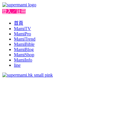
登入／註冊
首頁
MamiTV
MamiPro
MamiTrend
MamiBible
MamiBlog
MamiShop
MamiInfo
line