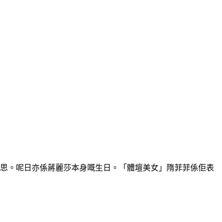
雅嘅意思。呢日亦係蔣麗莎本身嘅生日。「體壇美女」隋菲菲係佢表