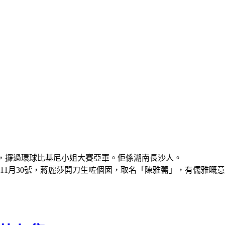
-90，攞過環球比基尼小姐大賽亞軍。佢係湖南長沙人。
11年11月30號，蔣麗莎開刀生咗個囡，取名「陳雅薷」，有儒