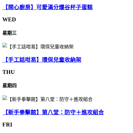
【開心廚房】可愛滿分爆谷杯子蛋糕
WED
星期三
【手工話咁易】環保兒童收納架
THU
星期四
【新手拳擊館】第八堂：防守＋進攻組合
FRI