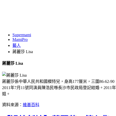
Supermami
MamiPro
藝人
蔣麗莎 Lisa
蔣麗莎 Lisa
蔣麗莎係中華人民共和國模特兒，身高177厘米，三圍86-62
2011年7月11號同演員陳浩民喺長沙市民政局登記結婚。20
姐。
資料來源：
維基百科