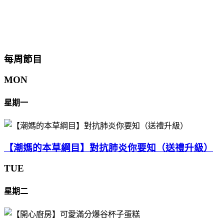
每周節目
MON
星期一
【潮媽的本草綱目】對抗肺炎你要知（送禮升級）
TUE
星期二