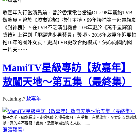
敖嘉年入行當演員前，曾於香港電台當過DJ，98年簽約TVB
做藝員。曾於《城市追擊》擔任主持，99年接拍第一部電視劇
《封神榜》。在TVB不乏演出機會，09年更於《萬千星輝頒
獎禮》上得到「飛躍進步男藝員」獎項。2016年敖嘉年迎娶拍
拖16年的圈外女友，更與TVB更改合約模式，決心向國內闖
一片天⋯⋯
MamiTV星級專訪【敖嘉年】
敖闖天地～第五集（最終集）
Featuring //
敖嘉年
執子之手，細水長流。走過相處的漫長歲月，有爭執，有想放棄，至肯定欣賞到感
恩，真的殊不容易！此刻，敖嘉年最想向太太說..........
繼續觀看+