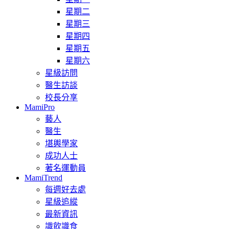
星期二
星期三
星期四
星期五
星期六
星級訪問
醫生訪談
校長分享
MamiPro
藝人
醫生
堪輿學家
成功人士
著名運動員
MamiTrend
每週好去處
星級追縱
最新資訊
識飲識食