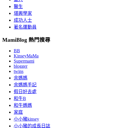
醫生
堪輿學家
成功人士
著名運動員
MamiBlog 熱門搜尋
BB
KinseyMaMa
Supermami
blogger
twins
余媽媽
余媽媽手記
假日好去處
和牛B
和牛媽媽
家庭
小小豬kinsey
小小豬的成長日誌