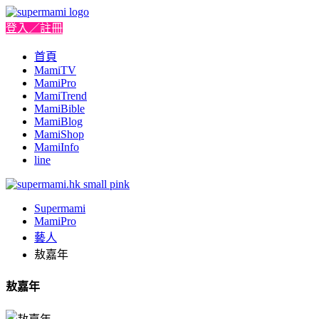
登入／註冊
首頁
MamiTV
MamiPro
MamiTrend
MamiBible
MamiBlog
MamiShop
MamiInfo
line
Supermami
MamiPro
藝人
敖嘉年
敖嘉年