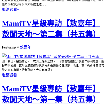
敖嘉年感情生活為愛情長跑類，2016年宣告與相戀16年的圈外女友結婚。這一集，
嘉年與觀眾分享與太太相處之道........
繼續觀看+
MamiTV星級專訪【敖嘉年】
敖闖天地～第二集（共五集）
Featuring //
敖嘉年
四十關口，躍動的心。一次北上探親之旅，一個機會就造就了敖嘉年參演電影，獲
得不俗成績。嘉年亦順應這時代的方向去繼續發展求變。除此，嘉年也會多參與音
樂方面的事業，拾起歌咪，大家有耳福了........
繼續觀看+
MamiTV星級專訪【敖嘉年】
敖闖天地～第一集（共五集）