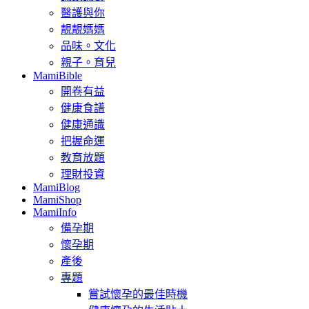
醫護與你
靚靚媽媽
品味。文化
親子。育兒
MamiBible
開卷有益
健康食譜
健康通識
把握命運
教育放題
理財投資
MamiBlog
MamiShop
MamiInfo
備孕期
懷孕期
產後
專題
嘗試懷孕的最佳時機