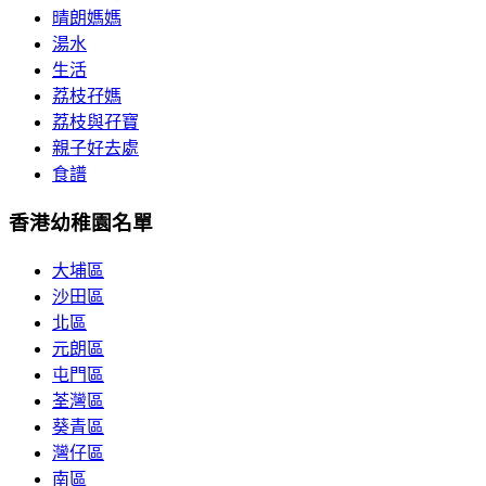
晴朗媽媽
湯水
生活
荔枝孖媽
荔枝與孖寶
親子好去處
食譜
香港幼稚園名單
大埔區
沙田區
北區
元朗區
屯門區
荃灣區
葵青區
灣仔區
南區