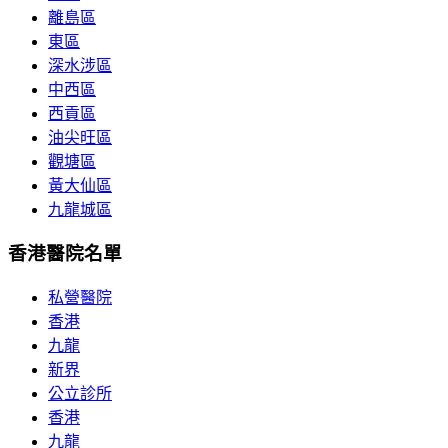
離島區
東區
深水涉區
中西區
西貢區
油尖旺區
觀塘區
黃大仙區
九龍城區
香港醫院名單
私營醫院
香港
九龍
新界
公立診所
香港
九龍