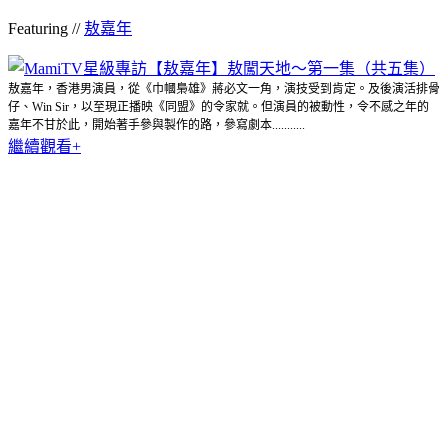
Featuring //
敖嘉年
敖嘉年，香港男演員，從《巾幗梟雄》蔣必文一角，演技受到肯定。及後演活排骨
仔、Win Sir，以至現正播映《同盟》的令家就。但演員的被動性，令不感之年的
嘉年不甘於此，開始著手參與製作的路，參寫劇本...........
繼續觀看+