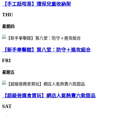
【手工話咁易】環保兒童收納架
THU
星期四
【新手拳擊館】第八堂：防守＋進攻組合
FRI
星期五
【超級爸媽食買玩】網店人氣熱賣六款甜品
SAT