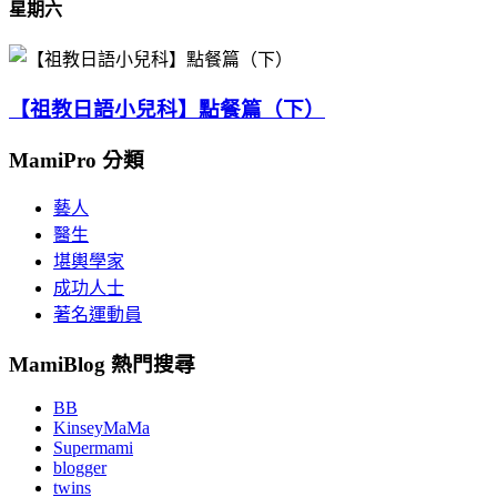
星期六
【祖教日語小兒科】點餐篇（下）
MamiPro 分類
藝人
醫生
堪輿學家
成功人士
著名運動員
MamiBlog 熱門搜尋
BB
KinseyMaMa
Supermami
blogger
twins