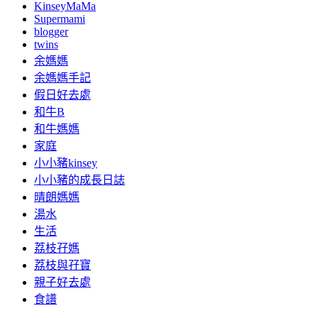
KinseyMaMa
Supermami
blogger
twins
余媽媽
余媽媽手記
假日好去處
和牛B
和牛媽媽
家庭
小小豬kinsey
小小豬的成長日誌
晴朗媽媽
湯水
生活
荔枝孖媽
荔枝與孖寶
親子好去處
食譜