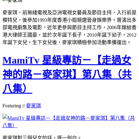
麥家琪，前無綫電視及亞洲電視女藝員及節目主持，入行前是
模特兒，後參加1993年度香港小姐競選晉身娛樂界。曾演出多
部電視劇集及電影，近年更參與節目主持工作，2006年嫁給香
港大律師王國豪，並於次年誕下長子，2010年誕下幼子，2012
年誕下女兒。生下女兒後，麥家琪積極參加活動準備復出。
MamiTv 星級專訪－【走過女
神的路－麥家琪】第八集（共
八集）
Featuring //
麥家琪
麥家琪對三個兒女的話，逐一剖白。