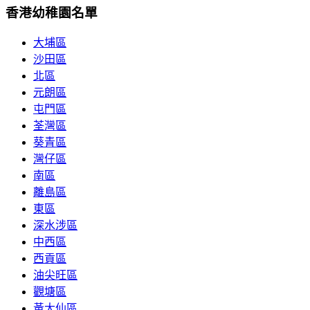
香港幼稚園名單
大埔區
沙田區
北區
元朗區
屯門區
荃灣區
葵青區
灣仔區
南區
離島區
東區
深水涉區
中西區
西貢區
油尖旺區
觀塘區
黃大仙區