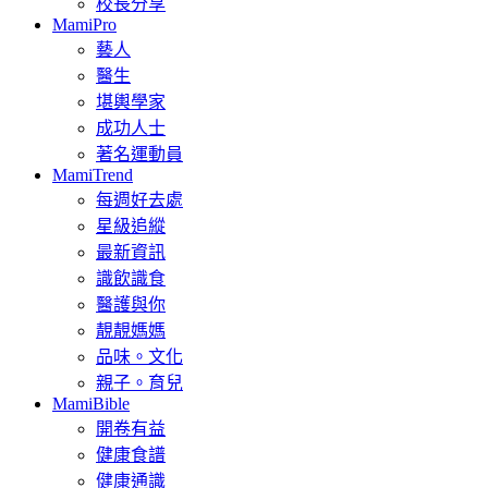
校長分享
MamiPro
藝人
醫生
堪輿學家
成功人士
著名運動員
MamiTrend
每週好去處
星級追縱
最新資訊
識飲識食
醫護與你
靚靚媽媽
品味。文化
親子。育兒
MamiBible
開卷有益
健康食譜
健康通識