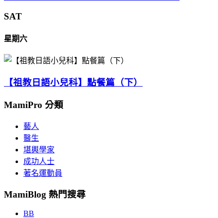
SAT
星期六
【祖教日語小兒科】點餐篇（下）
MamiPro 分類
藝人
醫生
堪輿學家
成功人士
著名運動員
MamiBlog 熱門搜尋
BB