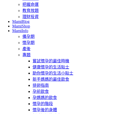
把握命運
教育放題
理財投資
MamiBlog
MamiShop
MamiInfo
備孕期
懷孕期
產後
專題
嘗試懷孕的最佳時機
健康懷孕的生活貼士
助你懷孕的生活小貼士
新手媽媽的最佳飲食
排卵指南
孕前飲食
孕媽媽的飲食
懷孕的階段
懷孕後的身體