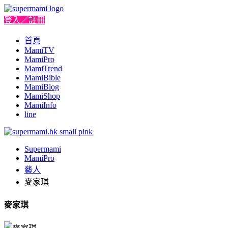
登入／註冊
首頁
MamiTV
MamiPro
MamiTrend
MamiBible
MamiBlog
MamiShop
MamiInfo
line
Supermami
MamiPro
藝人
麥家琪
麥家琪