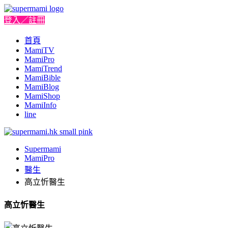
登入／註冊
首頁
MamiTV
MamiPro
MamiTrend
MamiBible
MamiBlog
MamiShop
MamiInfo
line
Supermami
MamiPro
醫生
高立忻醫生
高立忻醫生