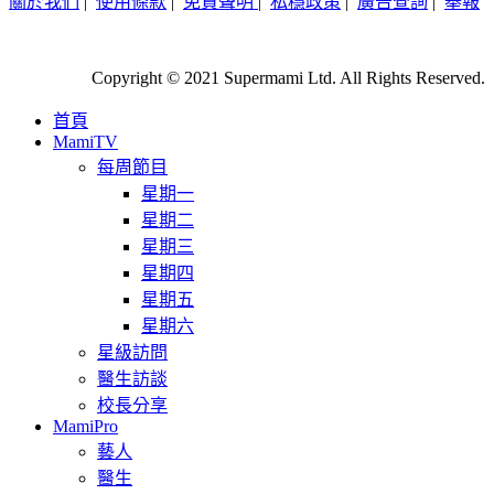
關於我們
|
使用條款
|
免責聲明
|
私穩政策
|
廣告查詢
|
舉報
Copyright © 2021 Supermami Ltd. All Rights Reserved.
首頁
MamiTV
每周節目
星期一
星期二
星期三
星期四
星期五
星期六
星級訪問
醫生訪談
校長分享
MamiPro
藝人
醫生