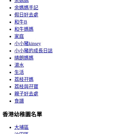
余媽媽
余媽媽手記
假日好去處
和牛B
和牛媽媽
家庭
小小豬kinsey
小小豬的成長日誌
晴朗媽媽
湯水
生活
荔枝孖媽
荔枝與孖寶
親子好去處
食譜
香港幼稚園名單
大埔區