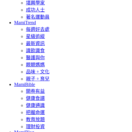
堪輿學家
成功人士
著名運動員
MamiTrend
每週好去處
星級追縱
最新資訊
識飲識食
醫護與你
靚靚媽媽
品味。文化
親子。育兒
MamiBible
開卷有益
健康食譜
健康通識
把握命運
教育放題
理財投資