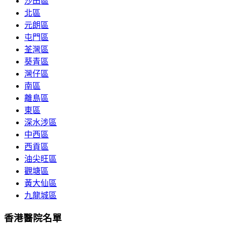
沙田區
北區
元朗區
屯門區
荃灣區
葵青區
灣仔區
南區
離島區
東區
深水涉區
中西區
西貢區
油尖旺區
觀塘區
黃大仙區
九龍城區
香港醫院名單