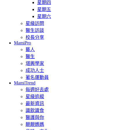
星期四
星期五
星期六
星級訪問
醫生訪談
校長分享
MamiPro
藝人
醫生
堪輿學家
成功人士
著名運動員
MamiTrend
每週好去處
星級追縱
最新資訊
識飲識食
醫護與你
靚靚媽媽