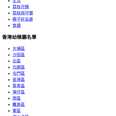
生活
荔枝孖媽
荔枝與孖寶
親子好去處
食譜
香港幼稚園名單
大埔區
沙田區
北區
元朗區
屯門區
荃灣區
葵青區
灣仔區
南區
離島區
東區