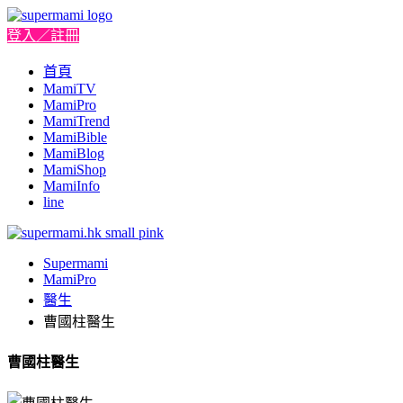
登入／註冊
首頁
MamiTV
MamiPro
MamiTrend
MamiBible
MamiBlog
MamiShop
MamiInfo
line
Supermami
MamiPro
醫生
曹國柱醫生
曹國柱醫生