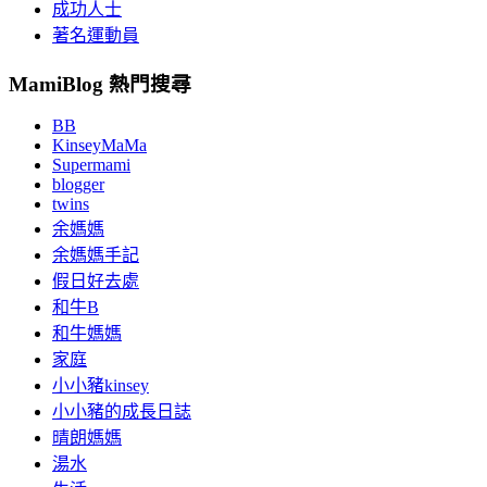
成功人士
著名運動員
MamiBlog 熱門搜尋
BB
KinseyMaMa
Supermami
blogger
twins
余媽媽
余媽媽手記
假日好去處
和牛B
和牛媽媽
家庭
小小豬kinsey
小小豬的成長日誌
晴朗媽媽
湯水