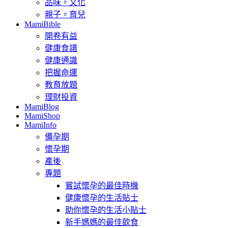
品味。文化
親子。育兒
MamiBible
開卷有益
健康食譜
健康通識
把握命運
教育放題
理財投資
MamiBlog
MamiShop
MamiInfo
備孕期
懷孕期
產後
專題
嘗試懷孕的最佳時機
健康懷孕的生活貼士
助你懷孕的生活小貼士
新手媽媽的最佳飲食