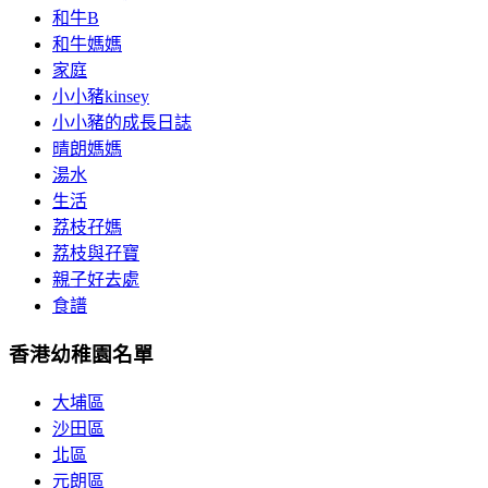
和牛B
和牛媽媽
家庭
小小豬kinsey
小小豬的成長日誌
晴朗媽媽
湯水
生活
荔枝孖媽
荔枝與孖寶
親子好去處
食譜
香港幼稚園名單
大埔區
沙田區
北區
元朗區