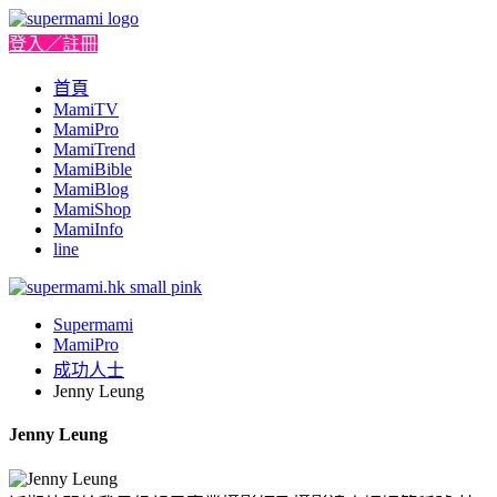
登入／註冊
首頁
MamiTV
MamiPro
MamiTrend
MamiBible
MamiBlog
MamiShop
MamiInfo
line
Supermami
MamiPro
成功人士
Jenny Leung
Jenny Leung