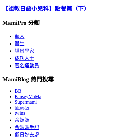
【祖教日語小兒科】點餐篇（下）
MamiPro 分類
藝人
醫生
堪輿學家
成功人士
著名運動員
MamiBlog 熱門搜尋
BB
KinseyMaMa
Supermami
blogger
twins
余媽媽
余媽媽手記
假日好去處