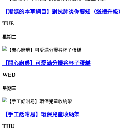
【潮媽的本草綱目】對抗肺炎你要知（送禮升級）
TUE
星期二
【開心廚房】可愛滿分爆谷杯子蛋糕
WED
星期三
【手工話咁易】環保兒童收納架
THU