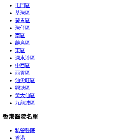
屯門區
荃灣區
葵青區
灣仔區
南區
離島區
東區
深水涉區
中西區
西貢區
油尖旺區
觀塘區
黃大仙區
九龍城區
香港醫院名單
私營醫院
香港