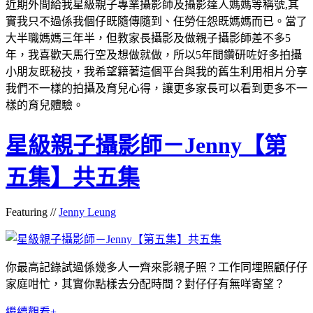
近期外間給我星級親子專業攝影師及攝影達人媽媽等稱號,其
實我只不過係我個仔既隨傳隨到、任勞任怨既媽媽而已。當了
大半職媽媽三年半，但教家長攝影及做親子攝影師差不多5
年，我喜歡天馬行空及想做就做，所以5年間鑽研咗好多拍攝
小朋友既秘技，我希望籍著這個平台與我的舊生利用相片分享
我們不一樣的拍攝及育兒心得，讓更多家長可以看到更多不一
樣的育兒體驗。
星級親子攝影師－Jenny【第
五集】共五集
Featuring //
Jenny Leung
你最高記錄試過係幾多人一齊來影親子照？工作同埋照顧仔仔
家庭咁忙，其實你點樣去分配時間？對仔仔有無咩寄望？
繼續觀看+