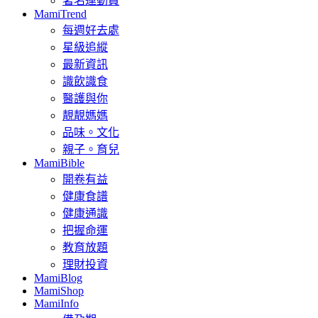
著名運動員
MamiTrend
每週好去處
星級追縱
最新資訊
識飲識食
醫護與你
靚靚媽媽
品味。文化
親子。育兒
MamiBible
開卷有益
健康食譜
健康通識
把握命運
教育放題
理財投資
MamiBlog
MamiShop
MamiInfo