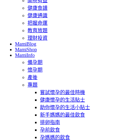
開卷有益
健康食譜
健康通識
把握命運
教育放題
理財投資
MamiBlog
MamiShop
MamiInfo
備孕期
懷孕期
產後
專題
嘗試懷孕的最佳時機
健康懷孕的生活貼士
助你懷孕的生活小貼士
新手媽媽的最佳飲食
排卵指南
孕前飲食
孕媽媽的飲食