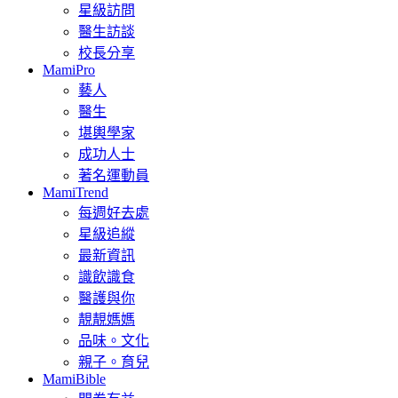
星級訪問
醫生訪談
校長分享
MamiPro
藝人
醫生
堪輿學家
成功人士
著名運動員
MamiTrend
每週好去處
星級追縱
最新資訊
識飲識食
醫護與你
靚靚媽媽
品味。文化
親子。育兒
MamiBible