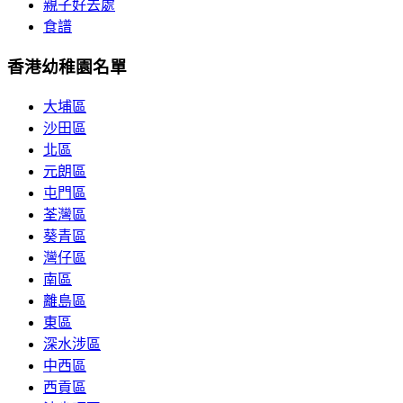
親子好去處
食譜
香港幼稚園名單
大埔區
沙田區
北區
元朗區
屯門區
荃灣區
葵青區
灣仔區
南區
離島區
東區
深水涉區
中西區
西貢區