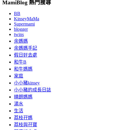
MamiBlog 熱門搜尋
BB
KinseyMaMa
Supermami
blogger
twins
余媽媽
余媽媽手記
假日好去處
和牛B
和牛媽媽
家庭
小小豬kinsey
小小豬的成長日誌
晴朗媽媽
湯水
生活
荔枝孖媽
荔枝與孖寶