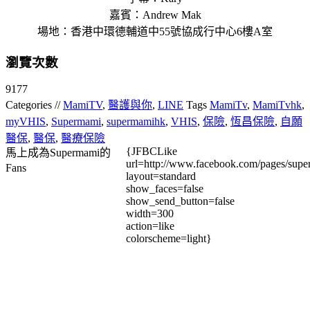
嘉賓：Andrew Mak
場地：香港中環德輔道中55號協成行中心6樓A室
瀏覽次數
9177
Categories //
MamiTV
,
醫護與你
,
LINE
Tags
MamiTv
,
MamiTvhk
,
myVHIS
,
Supermami
,
supermamihk
,
VHIS
,
保險
,
恆昌保險
,
自願
醫保
,
醫保
,
醫療保險
{JFBCLike
馬上成為Supermami的
url=http://www.facebook.com/pages/su
Fans
layout=standard
show_faces=false
show_send_button=false
width=300
action=like
colorscheme=light}