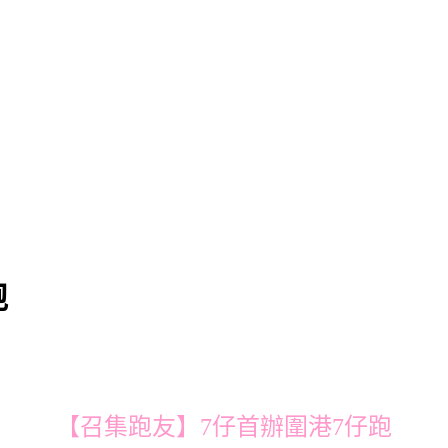
跑
【召集跑友】7仔首辦圍港7仔跑