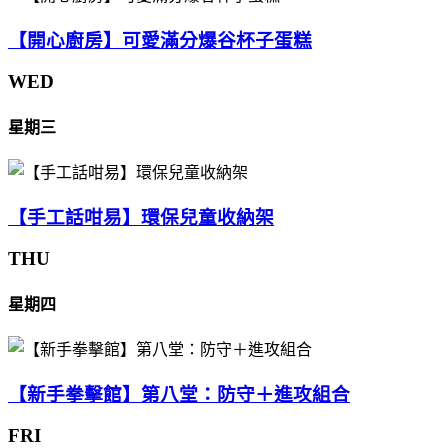
【開心廚房】可愛滿分爆谷杯子蛋糕
WED
星期三
【手工話咁易】環保兒童收納架
THU
星期四
【新手拳擊館】第八堂：防守＋進攻組合
FRI