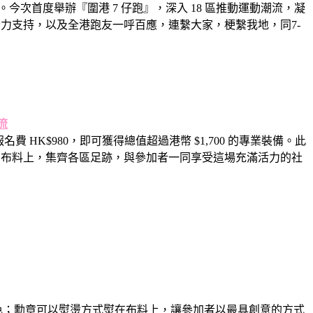
。
今次首度舉辦『圍港 7 仔跑』，深入 18 區推動運動潮流，凝
nce 全力支持，以及全港跑友一呼百應，連繫大家，梗繫我地，同7-
流
名費 HK$980，即可獲得總值超過港幣 $1,700 的專業裝備。此
意熨在布料上，集齊各區足跡，
與參加者一同享受這場充滿活力的社
色；
勳章可以熨燙方式熨在布料上，讓參加者以最具創意的方式