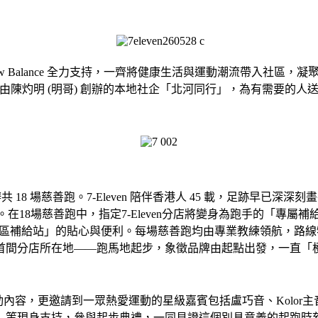
獲New Balance 全力支持，一齊將健康生活與運動潮流帶入社
由陳灼明 (明哥) 創辦的本地社企「北河同行」，為有需要的人
辦共 18 場慈善跑。7-Eleven 陪伴香港人 45 載，足跡早已
。
在18場慈善跑中，指定7-Eleven分店將變身為跑手的「
專屬補給
「社區補給站」的貼心與便利。
每場慈善跑均由專業教練領航，路線特別設
 香港首間分店所在地——跑馬地起步，象徵品牌由起點出發，一直「
動內容，
更邀請到一眾熱愛運動的星級嘉賓包括盧巧音、
Kolo
）
等現身支持，參與起步典禮，一同見證這個別具意義的起跑時