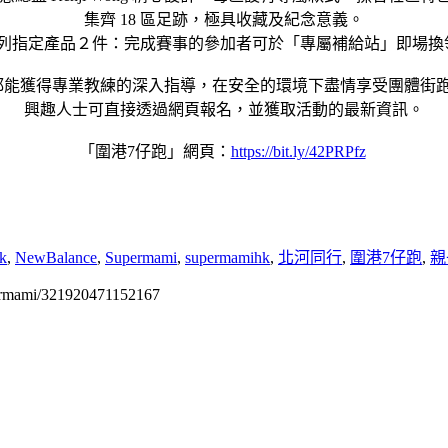
集齊 18 區足跡，極具收藏及紀念意義。
 輕食系列指定產品２件：完成賽事的參加者可於「專屬補給站」
即場換
者都能獲得專業教練的深入指導，
在安全的環境下盡情享受團體街
興趣人士可直接透過網頁報名，
並獲取活動的最新資訊。
「圍港7仔跑」網頁：
https://bit.ly/
42PRPfz
k
,
NewBalance
,
Supermami
,
supermamihk
,
北河同行
,
圍港7仔跑
,
親
permami/321920471152167