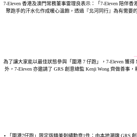
7-Eleven 香港及澳門常務董事雷理良表示：「7-Eleven
聚跑手的汗水化作成暖心溫飽，透過『
北河同行』為有需要
為了讓大家能以最佳狀態參與「圍港 7 仔跑」，7-Eleven 獲得
外，7-Eleven 亦邀請了 GRS 創意總監 Kenji Wo
• 「圍港7仔跑」限定版精美刺繡勳章1件：由本地潮牌 GRS 創