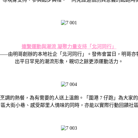
連繫運動與潮流 凝聚力量支持「北河同行」
作夥伴——由明哥創辦的本地社企「北河同行」。
發佈會當日，明哥亦特別
出平日罕見的潮流形象，
親切之餘更添運動活力。
烹調的熱餐，為有需要的人送上溫飽。「圍港 7 仔跑」為大家
8 區大街小巷、感受鄰里人情味的同時，亦能以實際行動回饋社