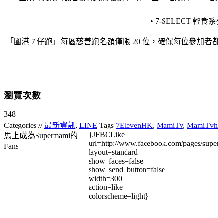
• 7-SELECT
「圍港 7 仔跑」每區慈善跑名額僅限 20 位，確保每位參加
瀏覽次數
348
Categories //
最新資訊
,
LINE
Tags
7ElevenHK
,
MamiTv
,
MamiTvh
{JFBCLike
馬上成為Supermami的
url=http://www.facebook.com/pages/su
Fans
layout=standard
show_faces=false
show_send_button=false
width=300
action=like
colorscheme=light}