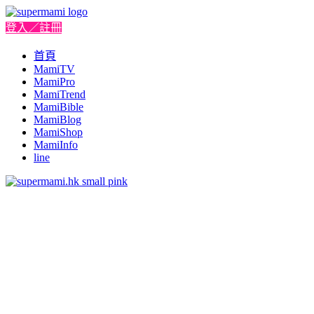
登入／註冊
首頁
MamiTV
MamiPro
MamiTrend
MamiBible
MamiBlog
MamiShop
MamiInfo
line