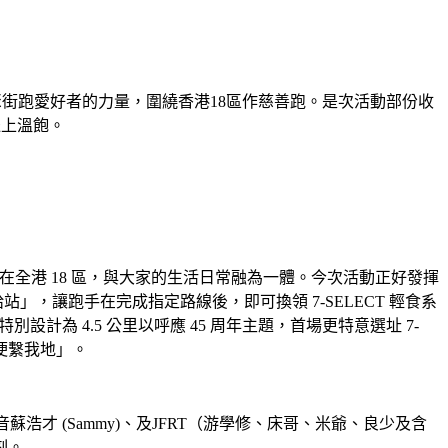
區，凝聚街跑愛好者的力量，圍繞香港18區作慈善跑。是次活動部份收
送上溫飽。
深深刻畫在全港 18 區，與大家的生活日常融為一體。今次活動正好發揮
站」，讓跑手在完成指定路線後，即可換領 7-SELECT 輕食系
計為 4.5 公里以呼應 45 周年主題，首場更特意選址 7-
梗繫我地」。
r主音蘇浩才 (Sammy)、及JFRT（游學修、床哥、米爺、良少及含
刻。