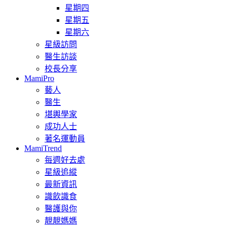
星期四
星期五
星期六
星級訪問
醫生訪談
校長分享
MamiPro
藝人
醫生
堪輿學家
成功人士
著名運動員
MamiTrend
每週好去處
星級追縱
最新資訊
識飲識食
醫護與你
靚靚媽媽