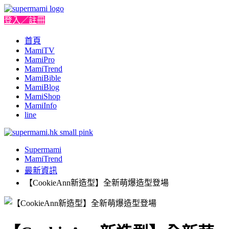
登入／註冊
首頁
MamiTV
MamiPro
MamiTrend
MamiBible
MamiBlog
MamiShop
MamiInfo
line
Supermami
MamiTrend
最新資訊
【CookieAnn新造型】全新萌爆造型登場