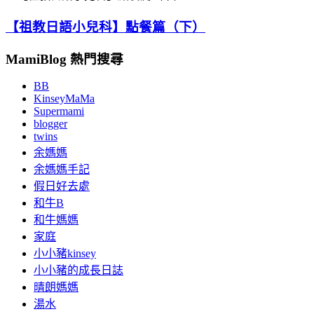
【祖教日語小兒科】點餐篇（下）
MamiBlog 熱門搜尋
BB
KinseyMaMa
Supermami
blogger
twins
余媽媽
余媽媽手記
假日好去處
和牛B
和牛媽媽
家庭
小小豬kinsey
小小豬的成長日誌
晴朗媽媽
湯水