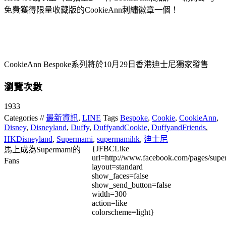
免費獲得限量收藏版的CookieAnn刺繡徽章一個！
CookieAnn Bespoke系列將於10月29日香港迪士尼獨家發售
瀏覽次數
1933
Categories //
最新資訊
,
LINE
Tags
Bespoke
,
Cookie
,
CookieAnn
,
Disney
,
Disneyland
,
Duffy
,
DuffyandCookie
,
DuffyandFriends
,
HKDisneyland
,
Supermami
,
supermamihk
,
迪士尼
{JFBCLike
馬上成為Supermami的
url=http://www.facebook.com/pages/su
Fans
layout=standard
show_faces=false
show_send_button=false
width=300
action=like
colorscheme=light}