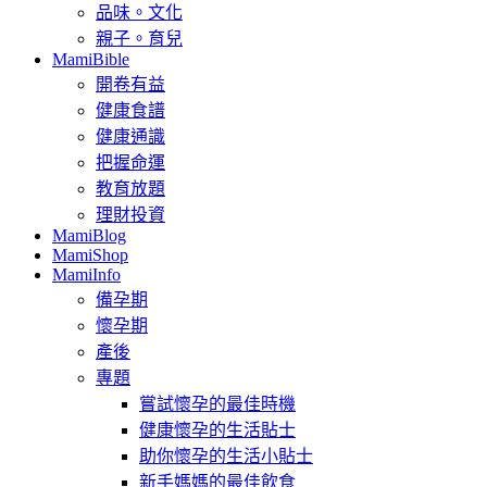
品味。文化
親子。育兒
MamiBible
開卷有益
健康食譜
健康通識
把握命運
教育放題
理財投資
MamiBlog
MamiShop
MamiInfo
備孕期
懷孕期
產後
專題
嘗試懷孕的最佳時機
健康懷孕的生活貼士
助你懷孕的生活小貼士
新手媽媽的最佳飲食