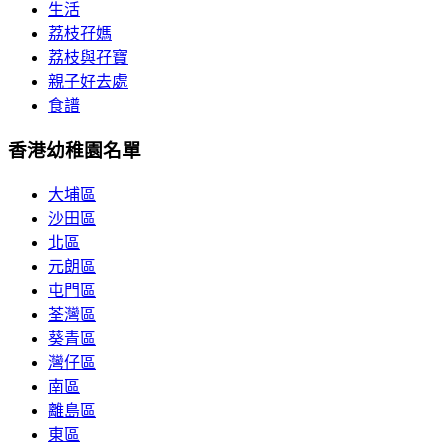
生活
荔枝孖媽
荔枝與孖寶
親子好去處
食譜
香港幼稚園名單
大埔區
沙田區
北區
元朗區
屯門區
荃灣區
葵青區
灣仔區
南區
離島區
東區