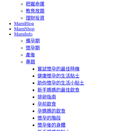
把握命運
教育放題
理財投資
MamiBlog
MamiShop
MamiInfo
備孕期
懷孕期
產後
專題
嘗試懷孕的最佳時機
健康懷孕的生活貼士
助你懷孕的生活小貼士
新手媽媽的最佳飲食
排卵指南
孕前飲食
孕媽媽的飲食
懷孕的階段
懷孕後的身體