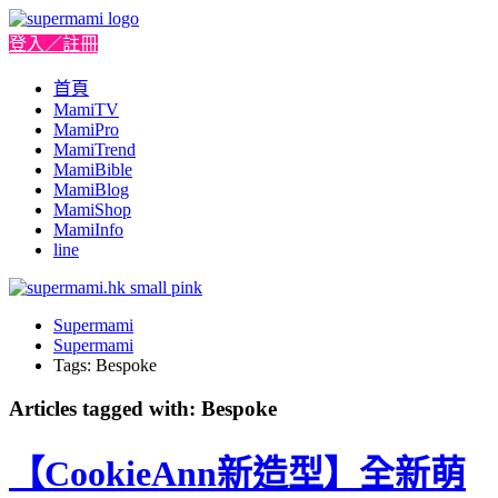
登入／註冊
首頁
MamiTV
MamiPro
MamiTrend
MamiBible
MamiBlog
MamiShop
MamiInfo
line
Supermami
Supermami
Tags: Bespoke
Articles tagged with: Bespoke
【CookieAnn新造型】全新萌