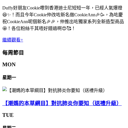
Duffy好朋友Cookie嚟到香港迪士尼短短一年，已經人氣爆燈
😆✨！而且今年Cookie仲改咗新名做CookieAnn🎉🥳，為咗慶
祝CookieAnn呢個新名🎉🎉，仲推出咗獨家系列全新造型商品
🤩！各位粉絲千其唔好錯過啊😍🥰！
繼續觀看+
每周節目
MON
星期一
【潮媽的本草綱目】對抗肺炎你要知（送禮升級）
TUE