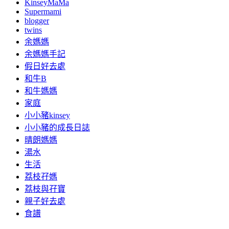
KinseyMaMa
Supermami
blogger
twins
余媽媽
余媽媽手記
假日好去處
和牛B
和牛媽媽
家庭
小小豬kinsey
小小豬的成長日誌
晴朗媽媽
湯水
生活
荔枝孖媽
荔枝與孖寶
親子好去處
食譜