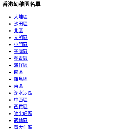
香港幼稚園名單
大埔區
沙田區
北區
元朗區
屯門區
荃灣區
葵青區
灣仔區
南區
離島區
東區
深水涉區
中西區
西貢區
油尖旺區
觀塘區
黃大仙區