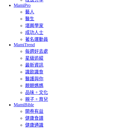
MamiPro
藝人
醫生
堪輿學家
成功人士
著名運動員
MamiTrend
每週好去處
星級追縱
最新資訊
識飲識食
醫護與你
靚靚媽媽
品味。文化
親子。育兒
MamiBible
開卷有益
健康食譜
健康通識