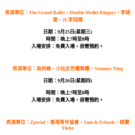
表演單位：
The Grand Ballet
、
Double Mallet Ringers
、李竣
業、
JL
李冠傑
日期：
9
月
25
日
(
星期三
)
時間：
晚上
7
時至
8
時
入場安排：免費入場，毋需預約。
表演單位：
吳林峰
、小仙女芭蕾舞團、
Summer Ning
日期：
9月26日(星期四)
時間：
晚上
7
時至
8
時
入場安排：免費入場，毋需預約。
表演單位：
Zpecial
、香港青年協會、
Sam & Friends
、姚寶
Yiubo