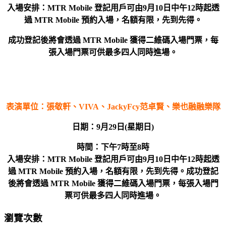
入場安排：MTR Mobile
登記用戶可由
9
月
10
日中午
12
時起透
過
MTR Mobile
預約
入場
，名額有限，先到先得。
成功登記後將會透過
MTR Mobile
獲得二維碼入場門票，每
張入場門票可供最多四人同時進場。
表演單位：
張敬軒
、
VIVA
、
JackyFcy
范卓賢、樂也融融樂隊
日期：
9月29日(星期日)
時間：
下午7
時至8
時
入場安排：MTR Mobile
登記用戶可由
9
月
10
日中午
12
時起透
過
MTR Mobile
預約
入場
，名額有限，先到先得。成功登記
後將會透過
MTR Mobile
獲得二維碼入場門票，每張入場門
票可供最多四人同時進場。
瀏覽次數