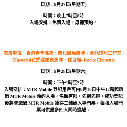
日期：
9月27日(星期五)
時間：
晚上
7
時至
8
時
入場安排：免費入場，毋需預約。
表演單位：
香港青年協會、樂也融融樂隊、全能技巧工作室
-
Masterful
花式跳繩表演隊、保良局
- Rockz Elements
日期：
9月28日(星期六)
時間：
下午
1
時至
2
時
入場安排：MTR Mobile
登記用戶可由
9
月
10
日中午
12
時起透
過
MTR Mobile
預約
入場
，名額有限，先到先得。成功登記
後將會透過
MTR Mobile
獲得二維碼入場門票，每張入場門
票可供最多四人同時進場。