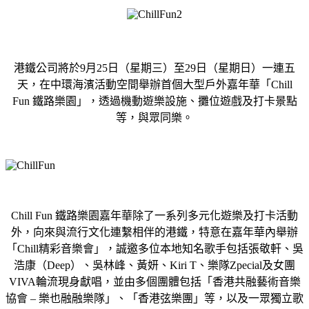
港鐵公司將於
9
月
25
日（
星期三）至
29
日（星期日）一連五
天，
在中環海濱活動空間舉辦首個大型戶外嘉年華「
Chill
Fun
鐵路樂園」，透過機動遊樂設施、攤位遊戲及打卡景點
等，與眾同樂
。
Chill Fun
鐵路樂園嘉年華除了一系列多元化遊樂及打卡活動
外，
向來與流行文化連繫相伴的港鐵，特意在嘉年華
內舉辦
「
Chill
精彩音樂會
」
，
誠邀多位本地知名歌手包括張敬軒、吳
浩康（
Dee
p
）、吳林峰、黃妍、
Kiri T
、樂隊
Zpecial
及女團
VIVA
輪流現身獻唱，
並由多個團體包括「香港共融藝術音樂
協會
–
樂也融融樂隊」、「香港弦樂團」等，以及一眾
獨立歌