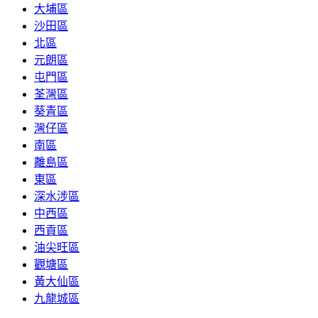
大埔區
沙田區
北區
元朗區
屯門區
荃灣區
葵青區
灣仔區
南區
離島區
東區
深水涉區
中西區
西貢區
油尖旺區
觀塘區
黃大仙區
九龍城區