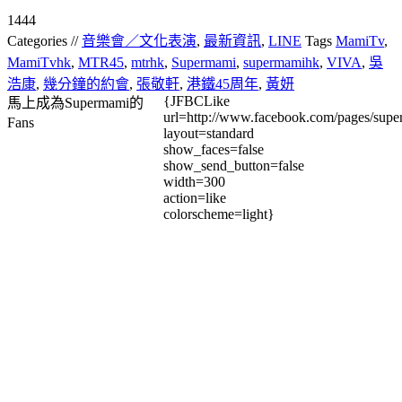
1444
Categories //
音樂會／文化表演
,
最新資訊
,
LINE
Tags
MamiTv
,
MamiTvhk
,
MTR45
,
mtrhk
,
Supermami
,
supermamihk
,
VIVA
,
吳
浩康
,
幾分鐘的約會
,
張敬軒
,
港鐵45周年
,
黃妍
{JFBCLike
馬上成為Supermami的
url=http://www.facebook.com/pages/su
Fans
layout=standard
show_faces=false
show_send_button=false
width=300
action=like
colorscheme=light}