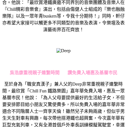
合。他說：「最欣賞港鐵廣邀不同界別的音樂團體及音樂人在
『Chill精彩音樂會』演出，包括由傷健人士組成的『樂也融融
樂隊』以及一眾年青buskers等，令我十分期待！」同時，軒仔
亦希望大家接可以觸更多不同類型的音樂及表演，令樂壇及表
演藝術界百花齊放！
吳浩康重視親子連繫時間
讚免費入場惠及基層巿民
至於身為「職安真漢子」兼人父的Deep非常重視親子連繫時
間，最欣賞「Chill Fun 鐵路樂園」嘉年華免費入場，惠及一眾
基層巿民！他說：「為人父母要提供最好的生活給子女，不但
要安排節目給小朋友又驚使費多，所以免費入場的嘉年華非常
適合不同階層人士一齊享天倫！雖然兒子未夠兩歲，但似乎男
生天生對車有興趣，每次帶他搭港鐵也超興奮，今次嘉年華有
巨型充氣列車，又有全港首個戶外車長訓練模擬駕駛室，幸運