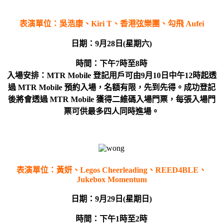
表演單位：
吳浩康、
K
iri T
、香港弦樂團、勾飛
Aufei
日期：
9月28日(星期六)
時間：
下午7
時至8
時
入場安排：MTR Mobile
登記用戶可由
9
月
10
日中午
12
時起透
過
MTR Mobile
預約
入場
，名額有限，先到先得。成功登記
後將會透過
MTR Mobile
獲得二維碼入場門票，每張入場門
票可供最多四人同時進場。
表演單位：
黃妍
、
L
egos Cheerleading
、
REED4BLE
、
Jukebox Momentum
日期：
9月29日(星期日)
時間：
下午
1
時至
2
時