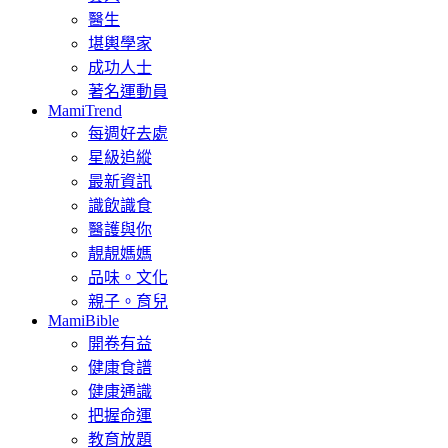
醫生
堪輿學家
成功人士
著名運動員
MamiTrend
每週好去處
星級追縱
最新資訊
識飲識食
醫護與你
靚靚媽媽
品味。文化
親子。育兒
MamiBible
開卷有益
健康食譜
健康通識
把握命運
教育放題