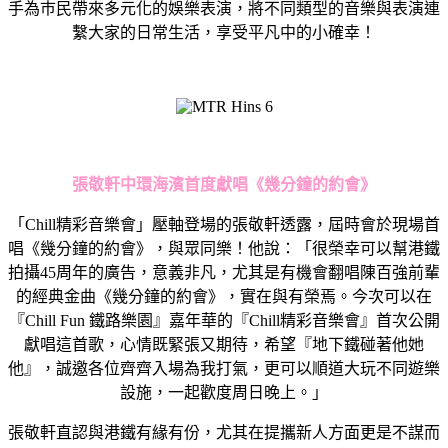
手
為巿民帶來
多元化的娛樂表演，將不同類型的音樂與表演連
繫大家的日常生活，
享受平凡中的小確幸！
張敬軒
中環海濱首度獻唱《
幾分鐘的約會》
「Chill精彩音樂會」壓軸登場的張敬軒透露，屆時會於現場首
唱《幾分鐘的約會》，與眾同樂！他說：「很榮幸可以幫港鐵
拍攝45周年的廣告，意義非凡，尤其是有機會翻唱陳百強前輩
的經典金曲《幾分鐘的約會》，實在與有榮焉。今次可以在
『Chill Fun 鐵路樂園』嘉年華的『Chill精彩音樂會』首次公開
獻唱這首歌，心情既緊張又期待，希望『地下鐵碰著他她
他』，誠邀各位齊齊入場為我打氣，更可以順道大玩不同遊樂
設施，一起歡度周日晚上。」
張敬軒直認與港鐵有緣有份，尤其在提攜新人方面更是不謀而