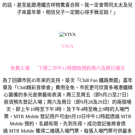
的話，甚至能跟港鐵吉祥物驚喜合照，我一定會帶同太太及兒
子來嘉年華，相信兒子一定開心得手舞足蹈！」
VIVA
免費入場
下周二中午
1
2
時開始預
約
周六及周日場
次
為了回饋巿民45年來的支持，是次「Chill Fun 鐵路樂園」嘉年
華及「Chill精彩音樂會」費用全免，巿民更可欣賞多場港鐵精
心籌備的多元音樂藝術表演。周三至周五（即9月25至27日）
毋須預先登記入場；周六及周日（即9月28及29日）的兩個場
次，即上午10時至下午3時，及下午4時至晚上9時的入場門
票，MTR Mobile 登記用戶可由9月10日中午12時起透過 MTR
Mobile 預約，名額有限，先到先得。成功登記後將會透
過 MTR Mobile 獲得二維碼入場門票，每張入場門票可供最多