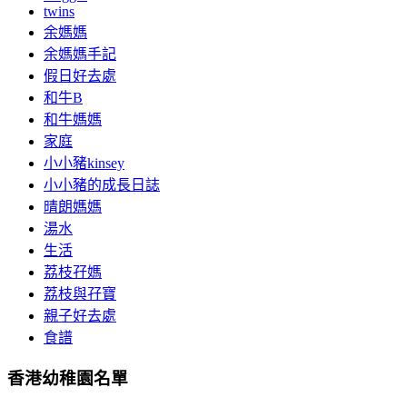
twins
余媽媽
余媽媽手記
假日好去處
和牛B
和牛媽媽
家庭
小小豬kinsey
小小豬的成長日誌
晴朗媽媽
湯水
生活
荔枝孖媽
荔枝與孖寶
親子好去處
食譜
香港幼稚園名單