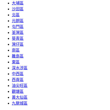
大埔區
沙田區
北區
元朗區
屯門區
荃灣區
葵青區
灣仔區
南區
離島區
東區
深水涉區
中西區
西貢區
油尖旺區
觀塘區
黃大仙區
九龍城區