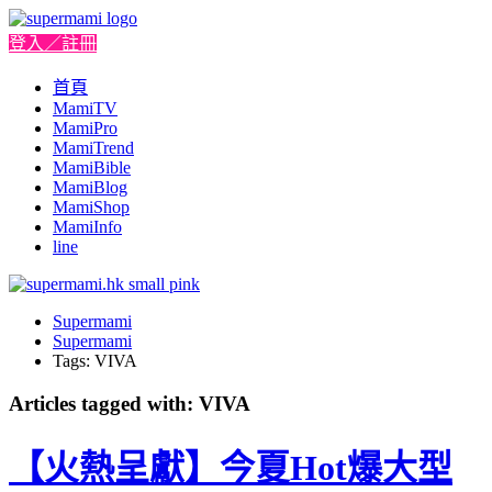
登入／註冊
首頁
MamiTV
MamiPro
MamiTrend
MamiBible
MamiBlog
MamiShop
MamiInfo
line
Supermami
Supermami
Tags: VIVA
Articles tagged with: VIVA
【火熱呈獻】今夏Hot爆大型