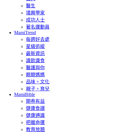
醫生
堪輿學家
成功人士
著名運動員
MamiTrend
每週好去處
星級追縱
最新資訊
識飲識食
醫護與你
靚靚媽媽
品味。文化
親子。育兒
MamiBible
開卷有益
健康食譜
健康通識
把握命運
教育放題