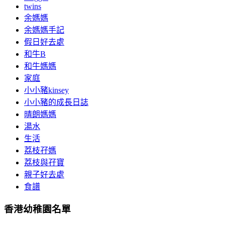
twins
余媽媽
余媽媽手記
假日好去處
和牛B
和牛媽媽
家庭
小小豬kinsey
小小豬的成長日誌
晴朗媽媽
湯水
生活
荔枝孖媽
荔枝與孖寶
親子好去處
食譜
香港幼稚園名單