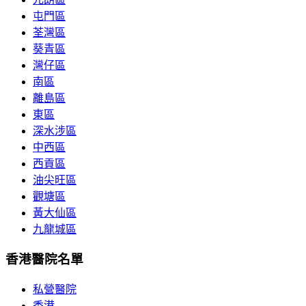
屯門區
荃灣區
葵青區
灣仔區
南區
離島區
東區
深水涉區
中西區
西貢區
油尖旺區
觀塘區
黃大仙區
九龍城區
香港醫院名單
私營醫院
香港