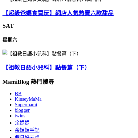
【超級爸媽食買玩】網店人氣熱賣六款甜品
SAT
星期六
【祖教日語小兒科】點餐篇（下）
MamiBlog 熱門搜尋
BB
KinseyMaMa
Supermami
blogger
twins
余媽媽
余媽媽手記
假日好去處