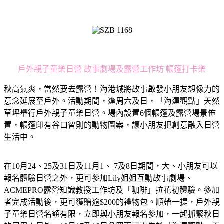
戶外親子童樂日營 故事劇場及露營工作坊 帳篷打卡樂
秋高氣爽，當然要去露營！海港城將故事啟發小朋友想像力的
意念延展至戶外。活動期間，逢周六及日，「海運觀點」天然
草坪舉行戶外親子童樂日營。場內設置6個帳篷及露營場景佈
置，帳篷印有谷口智則的動物圖案，讓小朋友把創意融入日營
生活中。
在10月24、25及31日及11月1、 7及8日期間，大、小朋友可以
報名體驗日營之外，更可參加Lily姐姐互動故事劇場、
ACMEPRO露營知識教授工作坊及「咖啡」拉花初體驗。參加
者完成活動後，更可獲贈逾$200的禮物包。順帶一提，戶外親
子童樂日營名額有限，立即與小朋友報名參加，一起抓緊秋日