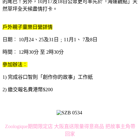
的尾巴！另外，10月17及18日公眾更可率先於「海運觀點」天
然草坪全天候盡情打卡。
戶外親子童樂日營詳情
日期︰ 10月24、25及31日﹔11月1、 7及8日
時間︰ 12時30分 至 2時30分
參加辦法︰
1) 完成谷口智則「創作你的故事」工作紙
2) 繳交報名費港幣$200
Zoologique期間限定店 大阪直送限量得意商品 把故事主角帶
回家