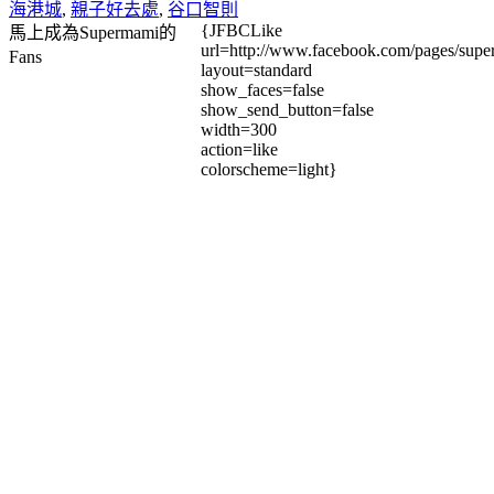
海港城
,
親子好去處
,
谷口智則
{JFBCLike
馬上成為Supermami的
url=http://www.facebook.com/pages/su
Fans
layout=standard
show_faces=false
show_send_button=false
width=300
action=like
colorscheme=light}