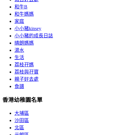
和牛B
和牛媽媽
家庭
小小豬kinsey
小小豬的成長日誌
晴朗媽媽
湯水
生活
荔枝孖媽
荔枝與孖寶
親子好去處
食譜
香港幼稚園名單
大埔區
沙田區
北區
元朗區