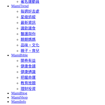
著名運動員
MamiTrend
每週好去處
星級追縱
最新資訊
識飲識食
醫護與你
靚靚媽媽
品味。文化
親子。育兒
MamiBible
開卷有益
健康食譜
健康通識
把握命運
教育放題
理財投資
MamiBlog
MamiShop
MamiInfo