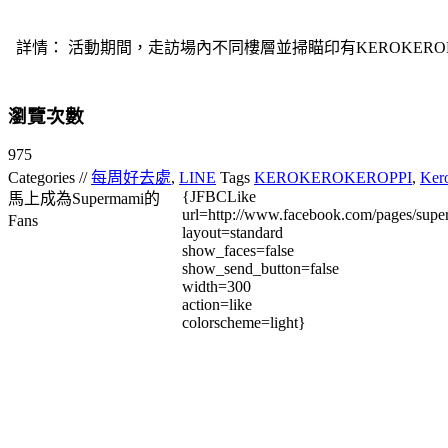
詳情： 活動期間，走訪場內不同樓層並掃瞄印有KEROKEROKE
瀏覽次數
975
Categories //
每周好去處
,
LINE
Tags
KEROKEROKEROPPI
,
Ker
{JFBCLike
馬上成為Supermami的
url=http://www.facebook.com/pages/su
Fans
layout=standard
show_faces=false
show_send_button=false
width=300
action=like
colorscheme=light}