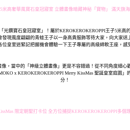
5米高奢華風寶石皇冠寢室 立體畫像暗藏神秘「寶物」 滿天旗
鑽寶石皇冠寢室」！屬於KEROKEROKEROPPI王子5
會發現風度翩翩的青蛙王子以一身高貴服飾等待大家，向大家送
各位皇室迷緊記把握機會體驗一下王子專屬的高級綿軟王座，感
畫像，當中的「神級立體畫像」更是不容錯過！從不同角度細心觀
x KEROKEROKEROPPI Merry KissMas 聖誕
分！
y KissMas 限定朝聖打卡位 全方位捕捉KEROKEROKEROPPI多