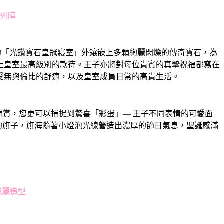
海列陣
米高的「光鑽寶石皇冠寢室」外鑲嵌上多顆絢麗閃爍的傳奇寶石，為
上皇室最高級別的款待。王子亦將對每位貴賓的真摯祝福都寫在
受無與倫比的舒適，以及皇室成員日常的高貴生活。
賞，您更可以捕捉到驚喜「彩蛋」— 王子不同表情的可愛面
皇室庭園」的旗子，旗海隨著小燈泡光線營造出濃厚的節日氣息，聖誕感滿
個瑰麗造型