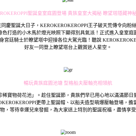
KEROKEROPPI聖誕皇室庭園登場 貴族皇室大揭秘 瞭望塔隱藏神
同賀普天同慶聖誕大日子，KEROKEROKEROPPI王子破天荒傳
綠色打造的小木馬於燈光映照下顯得別具氣派！正式進入皇室庭
已化身宮廷騎士於瞭望塔中迎接各位大駕光臨！聽說 KEROKERO
好友一同登上瞭望塔台上觀賞迷人星空。
暢玩貴族庭園池塘 型格船夫壓軸亮相領航
珍稀寶物荷花池」。趁住聖誕節，貴族們早已用心地以滿滿節日
KEROKEROPPI更帶上聖誕帽、以船夫造型萌爆壓軸登場
物，等待幸運兒來發掘，為大家送上特別的聖誕祝福，盡情享受