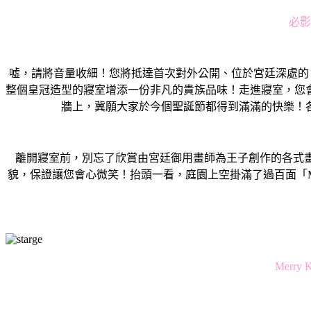
必影
噓，請將音量收細！您將抵達首次對外公開、位於宮廷深處的「光
整個皇冠造型的寢室增添一份非凡的貴族品味！走進寢室，您
牆上，冀願大家於今個聖誕節都得到滿滿的快樂！
離開寢室前，別忘了欣賞由宮廷御用畫師為王子創作的各式
貌，保證讓您會心微笑！抬頭一看，庭園上空掛滿了過百面「MOKO 
Merr