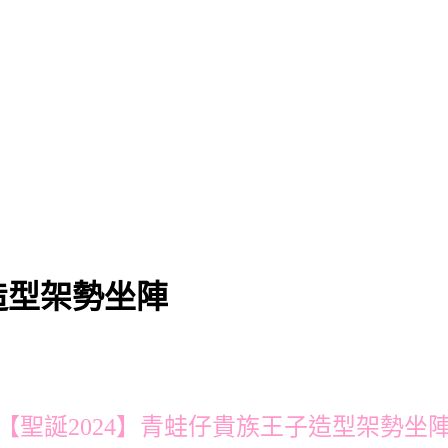
造型架勢坐陣
【聖誕2024】青蛙仔貴族王子造型架勢坐