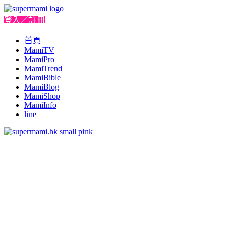
登入／註冊
首頁
MamiTV
MamiPro
MamiTrend
MamiBible
MamiBlog
MamiShop
MamiInfo
line