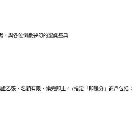
）
紀廣場，與各位倒數夢幻的聖誕盛典
面會入場證乙張，名額有限，換完即止。 (指定「即賺分」商戶包括：
）