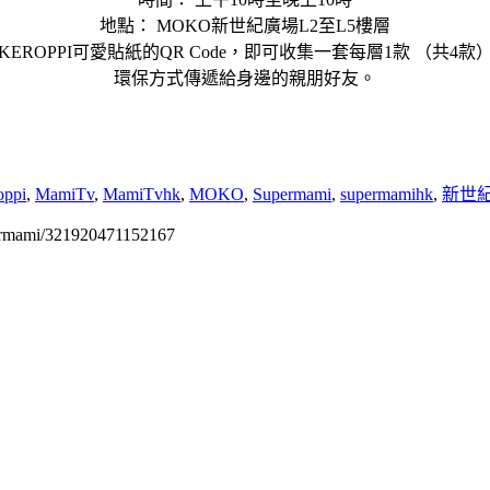
地點： MOKO新世紀廣場L2至L5樓層
ROPPI可愛貼紙的QR Code，即可收集一套每層1款 （共4款
環保方式傳遞給身邊的親朋好友。
oppi
,
MamiTv
,
MamiTvhk
,
MOKO
,
Supermami
,
supermamihk
,
新世
permami/321920471152167