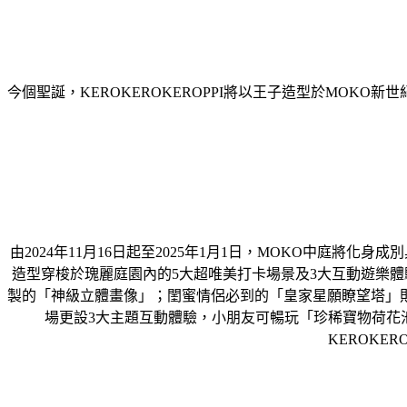
今個聖誕，KEROKEROKEROPPI將以王子造型於MO
由2024年11月16日起至2025年1月1日，MOKO中庭將化身成別具氣
造型穿梭於瑰麗庭園內的5大超唯美打卡場景及3大互動遊樂體驗
製的「神級立體畫像」；閨蜜情侶必到的「皇家星願瞭望塔」
場更設3大主題互動體驗，小朋友可暢玩「珍稀寶物荷花池
KEROKE