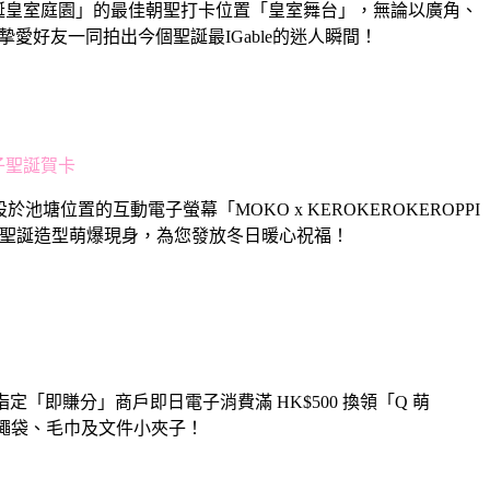
Mas 聖誕皇室庭園」的最佳朝聖打卡位置「皇室舞台」，無論以廣角、
摯愛好友一同拍出今個聖誕最IGable的迷人瞬間！
電子聖誕賀卡
位置的互動電子螢幕「MOKO x KEROKEROKEROPPI
光的聖誕造型萌爆現身，為您發放冬日暖心祝福！
內指定「即賺分」商戶即日電子消費滿 HK$500 換領「Q 萌
精美索繩袋、毛巾及文件小夾子！