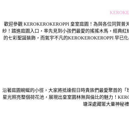
KERO
歡迎參觀 KEROKEROKEROPPI 皇室庭園！為與各位
紗！踏進庭園入口，率先見到小孩們最愛的搖搖木馬，經典紅
的七彩聖誕裝飾，而氣宇不凡的KEROKEROKEROPPI 早
沿著庭園蜿蜒的小徑，大家將抵達假日時貴族們最愛聚首的「
星光照亮整個荷花池，展現出皇室園林無與倫比的魅力！KERO
塘深處藏匿大量神秘禮