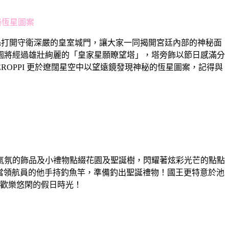
秘恆星圖案
令向粉絲打開守衛深嚴的皇室城門，讓大家一同揭開宮廷內部的神秘面
園將經過雄壯絢麗的「皇家星願瞭望塔」，塔旁飾以節日感滿分
KEROPPI 更於遼闊星空中以望遠鏡發現神秘的恆星圖案，記得與
氣氛的飾品及小禮物點綴花園及聖誕樹，閃耀著炫彩光芒的點點
，擔當領航員的他手持釣魚竿，準備釣出聖誕禮物！國王更特意於池
歡樂悠閑的假日時光！