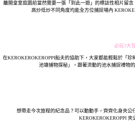
離開皇室庭園前當然需要一張「到此一遊」的標誌性相片留念！不妨前往
高炒低炒不同角度均能全方位捕捉場內 KEROKE
必玩3大互
在KEROKEROKEROPPI船夫的協助下，大家都能輕鬆於「
池塘捕物探秘」，跟著流動的池水捕捉禮物的蹤
想帶走今次旅程的紀念品？可以動動手，齊齊化身夾公仔達人！Th
KEROKEROKEROPP