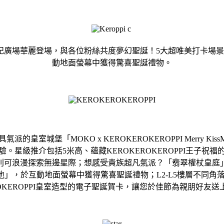
KO新世紀廣場華麗登場，與各位粉絲共度夢幻聖誕！5大超唯美打卡
動地面螢幕中獲得驚喜聖誕禮物。
派的皇室城堡「MOKO x KEROKEROKEROPPI Merry K
。星級推介包括5米高、蘊藏KEROKEROKEROPPI王子
則可浪漫探索無邊星際；想感受貴族超凡氣派？「翡翠權杖皇庭
」，於互動地面螢幕中獲得驚喜聖誕禮物；L2-L5樓層不同角落更
ROKEROPPI皇室造型的電子聖誕賀卡，讓您於佳節為親朋好友