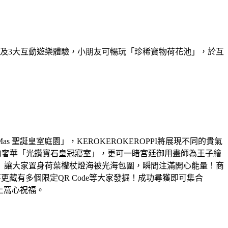
場景及3大互動遊樂體驗，小朋友可暢玩「珍稀寶物荷花池」，於互
issMas 聖誕皇室庭園」，KEROKEROKEROPPI將展現不同的貴氣
祝福的奢華「光鑽寶石皇冠寢室」，更可一睹宮廷御用畫師為王子繪
」讓大家置身荷葉權杖燈海被光海包圍，瞬間注滿開心能量！商
藏有多個限定QR Code等大家發掘！成功尋獲即可集合
送上窩心祝福。