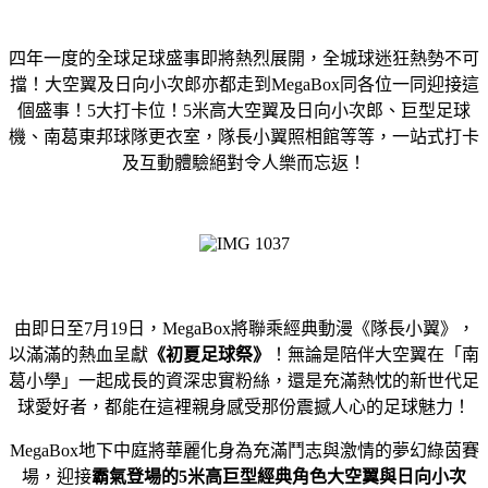
四年一度的全球足球盛事即將熱烈展開，全城球迷狂熱勢不可
擋！大空翼及日向小次郎亦都走到MegaBox同各位一同迎接這
個盛事！5大打卡位！5米高大空翼及日向小次郎、巨型足球
機、南葛東邦球隊更衣室，隊長小翼照相館等等，一站式打卡
及互動體驗絕對令人樂而忘返！
由即日至7月19日，MegaBox將聯乘經典動漫《隊長小翼》，
以滿滿的熱血呈獻
《初夏足球祭》
！無論是陪伴大空翼在「南
葛小學」一起成長的資深忠實粉絲，還是充滿熱忱的新世代足
球愛好者，都能在這裡親身感受那份震撼人心的足球魅力！
MegaBox地下中庭將華麗化身為充滿鬥志與激情的夢幻綠茵賽
場，迎接
霸氣登場的5米高巨型經典角色大空翼與日向小次