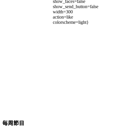
show_faces=false
show_send_button=false
width=300
action=like
colorscheme=light}
每周節目