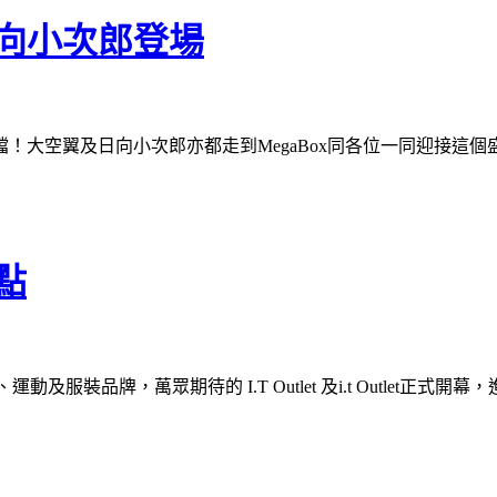
向小次郎登場
！大空翼及日向小次郎亦都走到MegaBox同各位一同迎接這個
點
服裝品牌，萬眾期待的 I.T Outlet 及i.t Outlet正式開幕