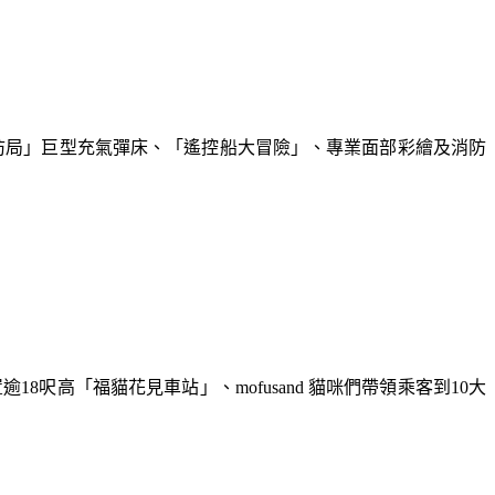
動夏日放電消防局」巨型充氣彈床、「遙控船大冒險」、專業面部彩繪及消防
逾18呎高「福貓花見車站」、mofusand 貓咪們帶領乘客到10大