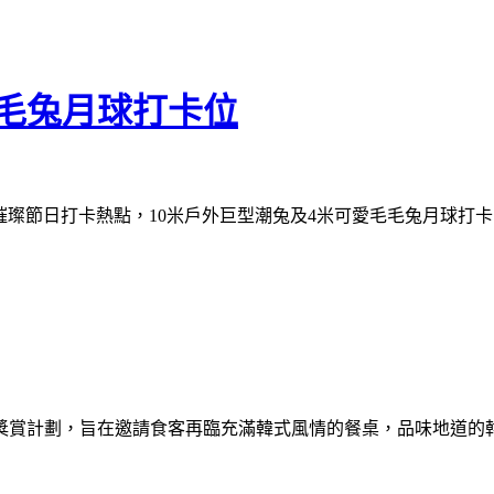
毛毛兔月球打卡位
璀璨節日打卡熱點，10米戶外巨型潮兔及4米可愛毛毛兔月球打卡，
次推行會員獎賞計劃，旨在邀請食客再臨充滿韓式風情的餐桌，品味地