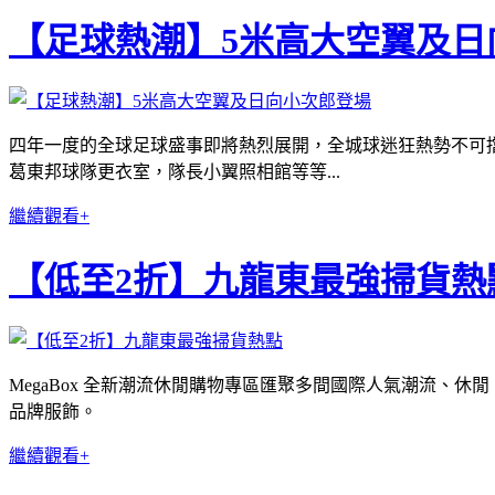
【足球熱潮】5米高大空翼及日
四年一度的全球足球盛事即將熱烈展開，全城球迷狂熱勢不可擋
葛東邦球隊更衣室，隊長小翼照相館等等...
繼續觀看+
【低至2折】九龍東最強掃貨熱
MegaBox 全新潮流休閒購物專區匯聚多間國際人氣潮流、休閒、運動及
品牌服飾。
繼續觀看+