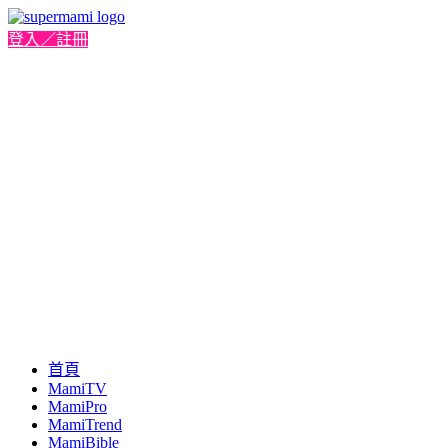
登入／註冊
首頁
MamiTV
MamiPro
MamiTrend
MamiBible