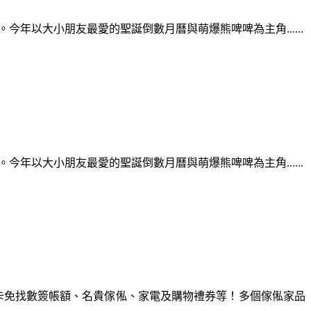
主題裝置。今年以大小朋友最愛的聖誕倒數月曆與萌爆熊啤啤為主角......
主題裝置。今年以大小朋友最愛的聖誕倒數月曆與萌爆熊啤啤為主角......
信用卡免找數簽帳額、名貴傢俬、家電及購物禮券等！多個傢俬家品