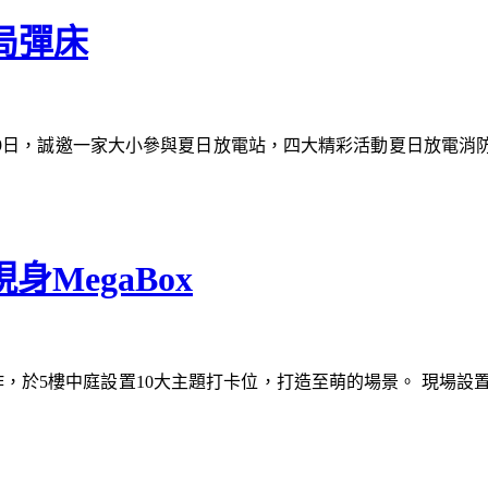
防局彈床
手於7月11日至8月29日，誠邀一家大小參與夏日放電站，四大精彩活
現身MegaBox
攜手合作，於5樓中庭設置10大主題打卡位，打造至萌的場景。 現場設置