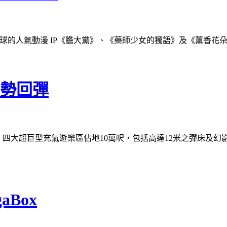
全球的人氣動漫 IP《膽大黨》、《藥師少女的獨語》及《薰香花朵
e強勢回彈
強勢回彈！四大超巨型充氣遊樂區佔地10萬呎，包括高達12米之彈床及幻影
Box