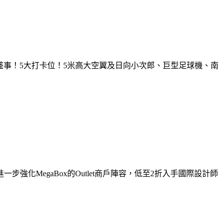
盛事！5大打卡位！5米高大空翼及日向小次郎、巨型足球機、南
，進一步強化MegaBox的Outlet商戶陣容，低至2折入手國際設計師