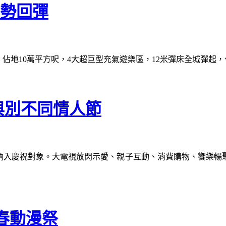
e強勢回彈
譽歸來！佔地10萬平方呎，4大超巨型充氣遊樂區，12米彈床全城彈起
造與別不同情人節
孩子納入慶祝對象。大電視放閃示愛、親子互動、消費購物、饗樂
新春動漫祭