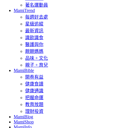
著名運動員
MamiTrend
每週好去處
星級追縱
最新資訊
識飲識食
醫護與你
靚靚媽媽
品味。文化
親子。育兒
MamiBible
開卷有益
健康食譜
健康通識
把握命運
教育放題
理財投資
MamiBlog
MamiShop
MamiInfo