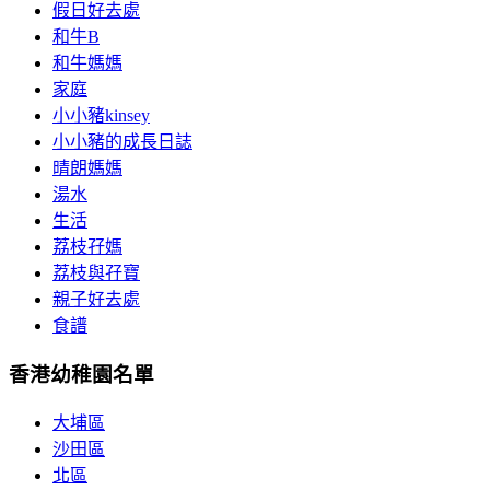
假日好去處
和牛B
和牛媽媽
家庭
小小豬kinsey
小小豬的成長日誌
晴朗媽媽
湯水
生活
荔枝孖媽
荔枝與孖寶
親子好去處
食譜
香港幼稚園名單
大埔區
沙田區
北區