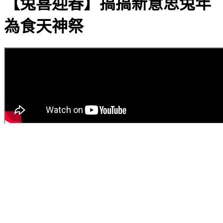
【兔喜迎春】搞搞新意思兔年
為食天神祭