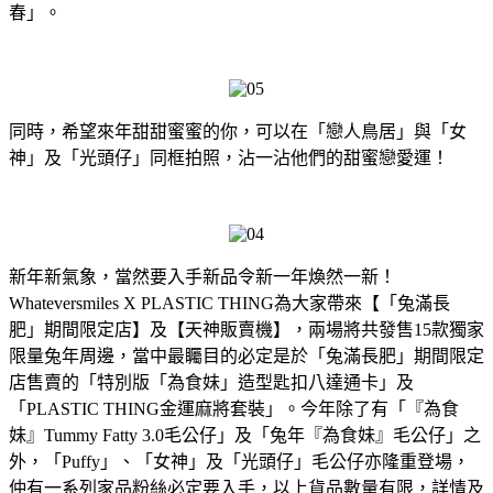
春」。
同時，希望來年甜甜蜜蜜的你，可以在「戀人鳥居」與「女
神」及「光頭仔」同框拍照，沾一沾他們的甜蜜戀愛運！
新年新氣象，當然要入手新品令新一年煥然一新！
Whateversmiles X PLASTIC THING為大家帶來【「兔滿長
肥」期間限定店】及【天神販賣機】，兩場將共發售15款獨家
限量兔年周邊，當中最矚目的必定是於「兔滿長肥」期間限定
店售賣的「特別版「為食妹」造型匙扣八達通卡」及
「PLASTIC THING金運麻將套裝」。今年除了有「『為食
妹』Tummy Fatty 3.0毛公仔」及「兔年『為食妹』毛公仔」之
外，「Puffy」、「女神」及「光頭仔」毛公仔亦隆重登場，
仲有一系列家品粉絲必定要入手，以上貨品數量有限，詳情及