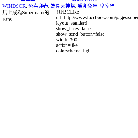
WINDSOR
,
兔喜迎春
,
為食天神祭
,
癸卯兔年
,
皇室堡
{JFBCLike
馬上成為Supermami的
url=http://www.facebook.com/pages/su
Fans
layout=standard
show_faces=false
show_send_button=false
width=300
action=like
colorscheme=light}