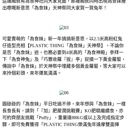
這邊廂就有為食神社同大家見面，那邊廂就同時出現為食妹攪
出嚟嘅新意思「為食妹」天神祭同大家賀一賀兔年！
可愛賣萌的「為食妹」新一年搞搞新意思，以2.5米高粉紅兔
仔造型亮相【PLASTIC THING「為食妹」天神祭】，不論你
是否「為食妹」迷，也務必要到4米高的「為食神殿」參拜一
下「為食神兔」及「巧豐收蘿『拔』亭」捉摸一下黃金蘿蔔，
傳說中「為食妹」於天神祭中埋藏多個黃金蘿蔔，等大家可以
來拎個彩頭，來年運氣滿滿。
圓碌碌的「為食妹」平日吃過不停，來年想與「為食妹」一樣
長食長有，請到「『加』肥屋潤挑戰賽」KO肥糕繼續食，亦
可約齊朋友挑戰「Puffy」，重量達88KG或以上及完成指定步
驟，即可免費獲得「PLASTIC THING樂滿兔年達摩雙面揮