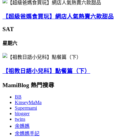
【超級爸媽食買玩】網店人氣熱賣六款甜品
SAT
星期六
【祖教日語小兒科】點餐篇（下）
MamiBlog 熱門搜尋
BB
KinseyMaMa
Supermami
blogger
twins
余媽媽
余媽媽手記