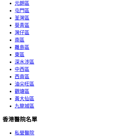
元朗區
屯門區
荃灣區
葵青區
灣仔區
南區
離島區
東區
深水涉區
中西區
西貢區
油尖旺區
觀塘區
黃大仙區
九龍城區
香港醫院名單
私營醫院