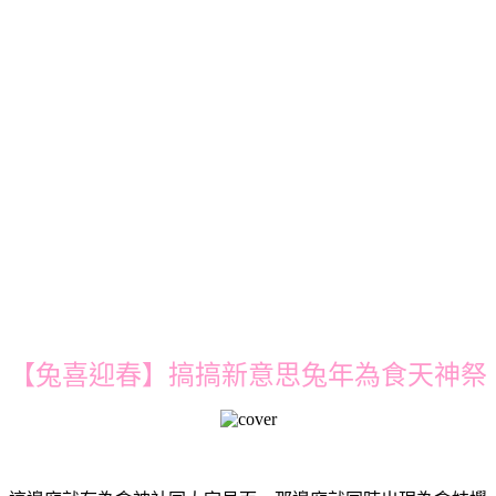
【兔喜迎春】搞搞新意思兔年為食天神祭