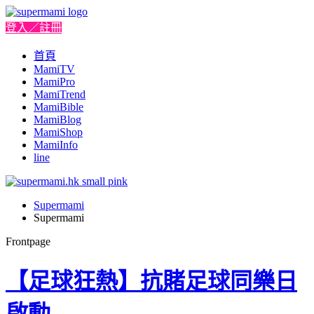
登入／註冊
首頁
MamiTV
MamiPro
MamiTrend
MamiBible
MamiBlog
MamiShop
MamiInfo
line
Supermami
Supermami
Frontpage
【足球狂熱】抗賭足球同樂日
啟動