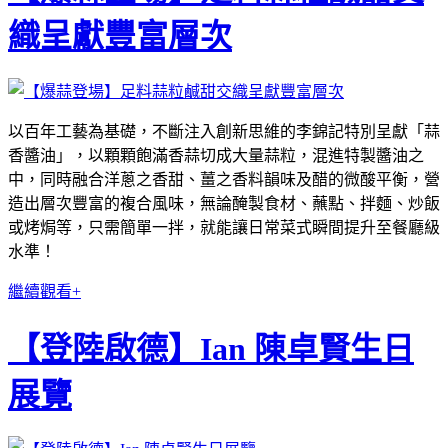
織呈獻豐富層次
以百年工藝為基礎，不斷注入創新思維的李錦記特別呈獻「蒜
香醬油」，以顆顆飽滿香蒜切成大量蒜粒，混進特製醬油之
中，同時融合洋蔥之香甜、薑之香料韻味及醋的微酸平衡，營
造出層次豐富的複合風味，無論醃製食材、蘸點、拌麵、炒飯
或烤焗等，只需簡單一拌，就能讓日常菜式瞬間提升至餐廳級
水準！
繼續觀看+
【登陸啟德】Ian 陳卓賢生日
展覽