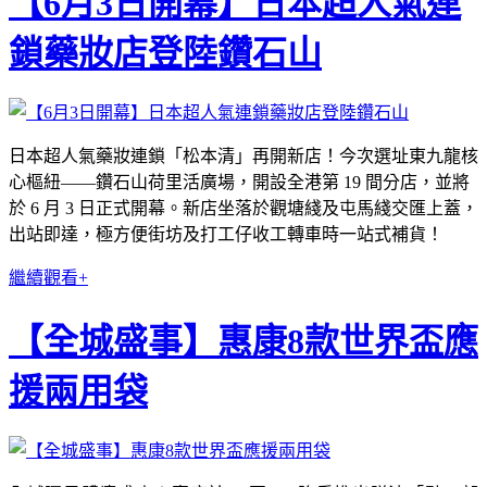
【6月3日開幕】日本超人氣連
鎖藥妝店登陸鑽石山
日本超人氣藥妝連鎖「松本清」再開新店！今次選址東九龍核
心樞紐——鑽石山荷里活廣場，開設全港第 19 間分店，並將
於 6 月 3 日正式開幕。新店坐落於觀塘綫及屯馬綫交匯上蓋，
出站即達，極方便街坊及打工仔收工轉車時一站式補貨！
繼續觀看+
【全城盛事】惠康8款世界盃應
援兩用袋