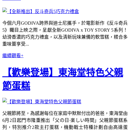
今個六月GODIVA跨界與迪士尼攜手，於電影新作《反斗奇兵
5》矚目上映之際，呈獻全新GODIVA x TOY STORY 5系列！
幼滑香濃的巧克力禮盒，以及清新玩味兼備的軟雪糕，糅合多
重味蕾享受...
繼續觀看+
【歡樂登場】東海堂特色父親
節蛋糕
父親節將至，為感謝每位在家庭中默默付出的爸爸，東海堂由
6月2日起門市隆重推出「父の日∙楽しい時間」父親節蛋糕系
列，特別推介2款主打蛋糕，機動戰士特種計劃自由高達蛋