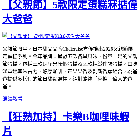
【父親節】5款限定蛋糕冧掂偉
大爸爸
父親節將至，日本甜品品牌Châteraisé宣佈推出2026父親節限
定蛋糕系列。今年品牌共呈獻五款各具風味、份量十足的父親
節蛋糕，包括三款14厘米原個蛋糕及兩款精緻件裝蛋糕，口味
涵蓋經典朱古力、醇厚咖啡、芒果果香及創新香蕉組合，為爸
爸提供多樣化的節日甜點選擇，絕對能夠「冧掂」偉大的爸
爸。
繼續觀看+
【狂熱加持】卡樂B咖哩味蝦
片