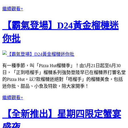
繼續觀看+
【霸氣登場】D24黃金榴槤迷
你批
有一種季節，叫「Pizza Hut榴槤季」！由5月21日起至6月30
日，「正到唔榴手」榴槤系列強勢登陸早已在榴槤界打響名堂
的Pizza Hut，以7款榴槤迷絕對「唔榴手」的榴槤美食，包括
迷你批、甜品、小食及特飲，陪大家開季！
繼續觀看+
【全新推出】星期四限定蟹宴
盛夜