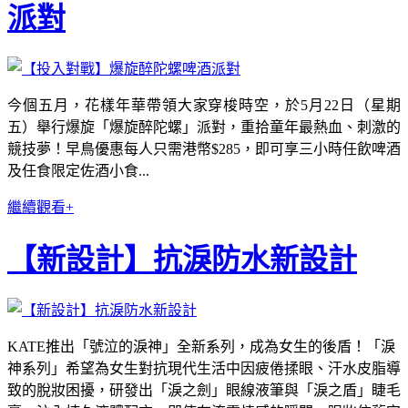
派對
今個五月，花樣年華帶領大家穿梭時空，於5月22日（星期
五）舉行爆旋「爆旋醉陀螺」派對，重拾童年最熱血、刺激的
競技夢！早鳥優惠每人只需港幣$285，即可享三小時任飲啤酒
及任食限定佐酒小食...
繼續觀看+
【新設計】抗淚防水新設計
KATE推出「號泣的淚神」全新系列，成為女生的後盾！「淚
神系列」希望為女生對抗現代生活中因疲倦揉眼、汗水皮脂導
致的脫妝困擾，研發出「淚之劍」眼線液筆與「淚之盾」睫毛