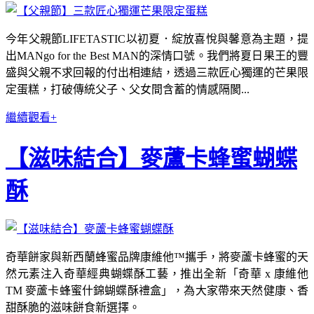
今年父親節LIFETASTIC以初夏．綻放喜悅與馨意為主題，提
出MANgo for the Best MAN的深情口號。我們將夏日果王的豐
盛與父親不求回報的付出相連結，透過三款匠心獨運的芒果限
定蛋糕，打破傳統父子、父女間含蓄的情感隔閡...
繼續觀看+
【滋味結合】麥蘆卡蜂蜜蝴蝶
酥
奇華餅家與新西蘭蜂蜜品牌康維他™攜手，將麥蘆卡蜂蜜的天
然元素注入奇華經典蝴蝶酥工藝，推出全新「奇華 x 康維他
TM 麥蘆卡蜂蜜什錦蝴蝶酥禮盒」，為大家帶來天然健康、香
甜酥脆的滋味餅食新選擇。