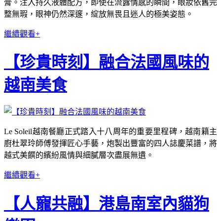
膏。注入持久液體配方，即使在流露情感的瞬間，眼妝依舊完
整無瑕，眼神仍然深邃，綻放無畏且迷人的極美姿態。
繼續觀看+
【珍貴時刻】融合法國風味的
越南美食
Le Soleil越南餐廳正式踏入十八周年的重要里程碑，越南籍主
廚杜翠玲師傅發揮匠心手藝，炮製出豐富的四人誌慶菜譜，將
越式美饌的繽紛風情與細膩層次盡展無遺。
繼續觀看+
【人寵共融】港島南室內貓狗