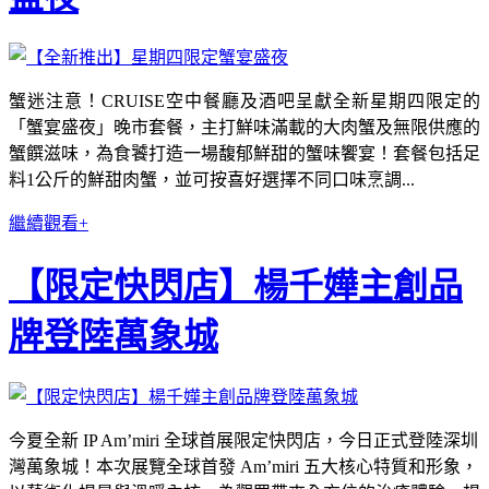
蟹迷注意！CRUISE空中餐廳及酒吧呈獻全新星期四限定的
「蟹宴盛夜」晚市套餐，主打鮮味滿載的大肉蟹及無限供應的
蟹饌滋味，為食饕打造一場馥郁鮮甜的蟹味饗宴！套餐包括足
料1公斤的鮮甜肉蟹，並可按喜好選擇不同口味烹調...
繼續觀看+
【限定快閃店】楊千嬅主創品
牌登陸萬象城
今夏全新 IP Am’miri 全球首展限定快閃店，今日正式登陸深圳
灣萬象城！本次展覽全球首發 Am’miri 五大核心特質和形象，