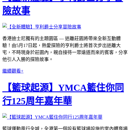
險故事
香港迪士尼獨有的主題園區 — 迷離莊園將帶來全新互動體
驗！由5月17日起，熱愛探險的亨利爵士將首次步出迷離大
宅，不時現身於莊園內，親自接待一眾遠道而來的賓客，分享
他引人入勝的探險故事。
繼續觀看+
【籃球起源】YMCA籃住你同
行125周年嘉年華
籃球運動風行全城，全港第一個設有籃球場設施的室內體育場