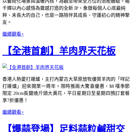
以藝術化場景與溫暖內核，為觀眾帶來全方位的治癒體驗。楊
千嬅以內心感悟為靈感打造的全新 IP，象徵每個人心底最純
粹、未長大的自己，也是一路陪伴其成長、守護初心的精神摯
友。
繼續觀看+
【全港首創】羊肉界天花板
香港人熱愛打邊爐，主打內蒙古大草原放牧優質羊肉的「咩記
打邊爐」迎來開業一周年。限時推兩大驚喜優惠，$8 嘆季節
限定 20cm長鹽燒斤頭大黃花，平日星期日至星期四預訂套餐
享7折優惠！
繼續觀看+
【爆蒜登場】足料蒜粒鹹甜交