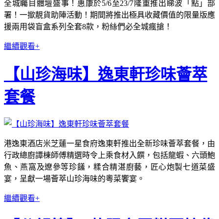
全城矚目體壇盛事！惠康於5/6至23/7隆重推出睇波「點」部
署！一撳靚貨助陣活動！期間將推出極具收藏價值的限量版應
援兩用袋盲盒系列全套8款，粉絲們必全城瘋搶！
繼續觀看+
【山珍海味】逸東軒珍味薈萃
套餐
港逸東酒店米芝蓮一星食府逸東軒推出全新珍味薈萃套餐，由
行政總廚譚棟師傅精選時令上乘食材入饌，包括龍蝦、六頭鮑
魚、燕窩及遼參等珍饈，糅合精湛廚藝，匠心炮製七道菜盛
宴，呈獻一場薈萃山珍海味的粵菜饗宴。
繼續觀看+