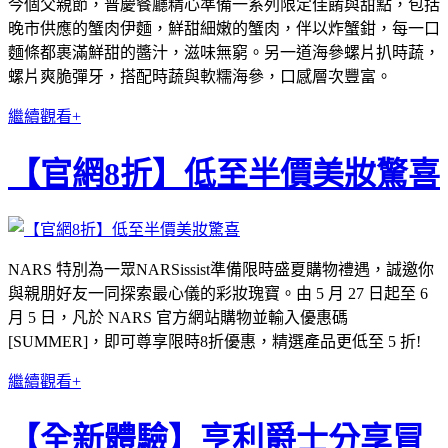
今個父親節，普慶餐廳精心準備一系列限定佳餚與甜點，包括
晚市供應的蟹肉伊麵，鮮甜細嫩的蟹肉，伴以炸蟹鉗，每一口
麵條都裹滿鮮甜的醬汁，滋味無窮。另一道海參螺片扒時蔬，
螺片爽脆彈牙，搭配時蔬與軟糯海參，口感層次豐富。
繼續觀看+
【官網8折】低至半價美妝驚喜
NARS 特別為一眾NARSissist準備限時盛夏購物禮遇，誠邀你
與親朋好友一同探索最心儀的彩妝瑰寶。由 5 月 27 日起至 6
月 5 日，凡於 NARS 官方網站購物並輸入優惠碼
[SUMMER]，即可尊享限時8折優惠，精選產品更低至 5 折!
繼續觀看+
【全新體驗】亨利爵士分享冒