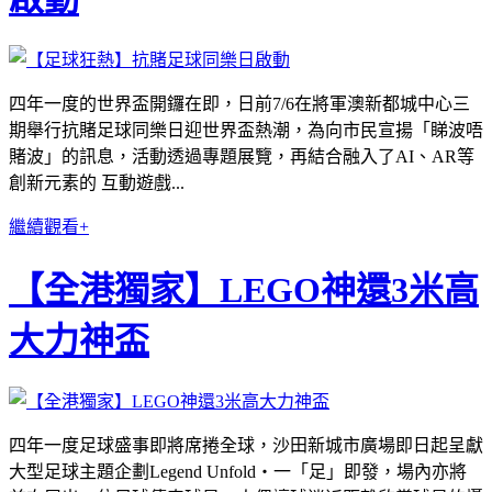
四年一度的世界盃開鑼在即，日前7/6在將軍澳新都城中心三
期舉行抗賭足球同樂日迎世界盃熱潮，為向市民宣揚「睇波唔
賭波」的訊息，活動透過專題展覽，再結合融入了AI、AR等
創新元素的 互動遊戲...
繼續觀看+
【全港獨家】LEGO神還3米高
大力神盃
四年一度足球盛事即將席捲全球，沙田新城市廣場即日起呈獻
大型足球主題企劃Legend Unfold・一「足」即發，場內亦將