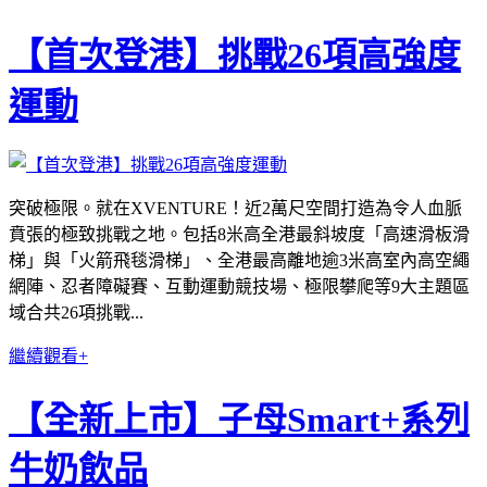
【首次登港】挑戰26項高強度
運動
突破極限。就在XVENTURE！近2萬尺空間打造為令人血脈
賁張的極致挑戰之地。包括8米高全港最斜坡度「高速滑板滑
梯」與「火箭飛毯滑梯」、全港最高離地逾3米高室內高空繩
網陣、忍者障礙賽、互動運動競技場、極限攀爬等9大主題區
域合共26項挑戰...
繼續觀看+
【全新上市】子母Smart+系列
牛奶飲品