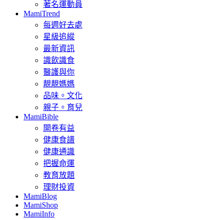
著名運動員
MamiTrend
每週好去處
星級追縱
最新資訊
識飲識食
醫護與你
靚靚媽媽
品味。文化
親子。育兒
MamiBible
開卷有益
健康食譜
健康通識
把握命運
教育放題
理財投資
MamiBlog
MamiShop
MamiInfo