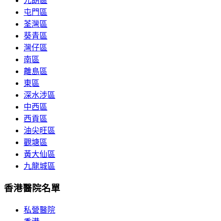
元朗區
屯門區
荃灣區
葵青區
灣仔區
南區
離島區
東區
深水涉區
中西區
西貢區
油尖旺區
觀塘區
黃大仙區
九龍城區
香港醫院名單
私營醫院