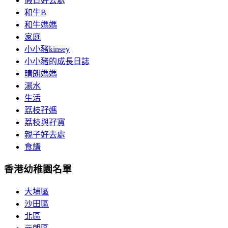
假日好去處
和牛B
和牛媽媽
家庭
小小豬kinsey
小小豬的成長日誌
晴朗媽媽
湯水
生活
荔枝孖媽
荔枝與孖寶
親子好去處
食譜
香港幼稚園名單
大埔區
沙田區
北區