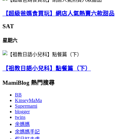
【超級爸媽食買玩】網店人氣熱賣六款甜品
SAT
星期六
【祖教日語小兒科】點餐篇（下）
MamiBlog 熱門搜尋
BB
KinseyMaMa
Supermami
blogger
twins
余媽媽
余媽媽手記