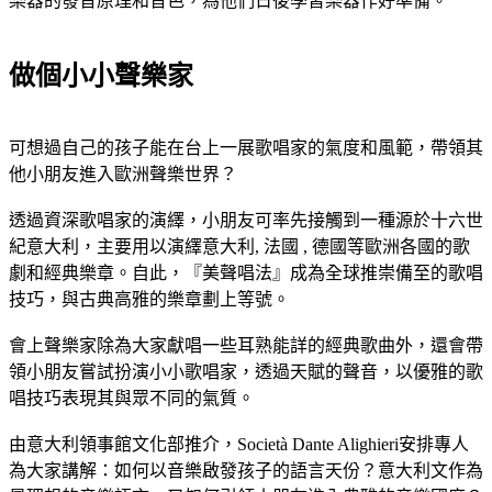
樂器的發音原理和音色，為他們日後學習樂器作好準備。
做個小小聲樂家
可想過自己的孩子能在台上一展歌唱家的氣度和風範，帶領其
他小朋友進入歐洲聲樂世界？
透過資深歌唱家的演繹，小朋友可率先接觸到一種源於十六世
紀意大利，主要用以演繹意大利, 法國 , 德國等歐洲各國的歌
劇和經典樂章。自此，『美聲唱法』成為全球推崇備至的歌唱
技巧，與古典高雅的樂章劃上等號。
會上聲樂家除為大家獻唱一些耳熟能詳的經典歌曲外，還會帶
領小朋友嘗試扮演小小歌唱家，透過天賦的聲音，以優雅的歌
唱技巧表現其與眾不同的氣質。
由意大利領事館文化部推介，Società Dante Alighieri安排專人
為大家講解：如何以音樂啟發孩子的語言天份？意大利文作為