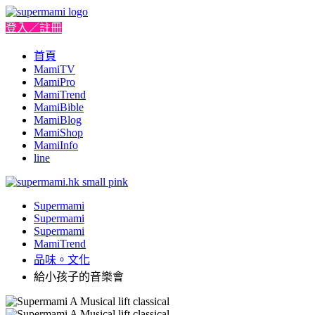
登入／註冊
首頁
MamiTV
MamiPro
MamiTrend
MamiBible
MamiBlog
MamiShop
MamiInfo
line
Supermami
Supermami
Supermami
MamiTrend
品味。文化
給小孩子的音樂會