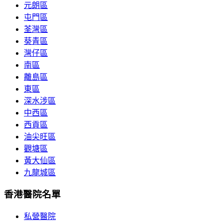
元朗區
屯門區
荃灣區
葵青區
灣仔區
南區
離島區
東區
深水涉區
中西區
西貢區
油尖旺區
觀塘區
黃大仙區
九龍城區
香港醫院名單
私營醫院