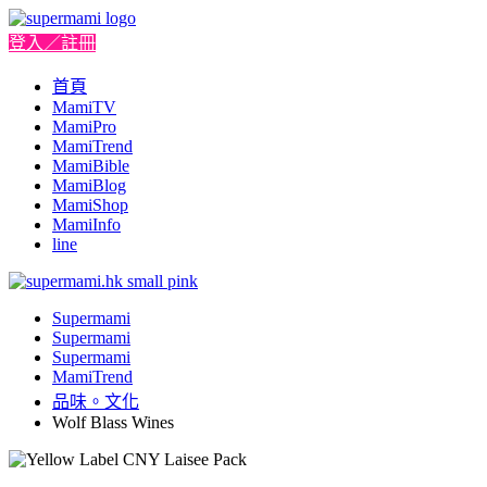
登入／註冊
首頁
MamiTV
MamiPro
MamiTrend
MamiBible
MamiBlog
MamiShop
MamiInfo
line
Supermami
Supermami
Supermami
MamiTrend
品味。文化
Wolf Blass Wines