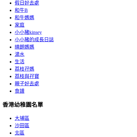
假日好去處
和牛B
和牛媽媽
家庭
小小豬kinsey
小小豬的成長日誌
晴朗媽媽
湯水
生活
荔枝孖媽
荔枝與孖寶
親子好去處
食譜
香港幼稚園名單
大埔區
沙田區
北區