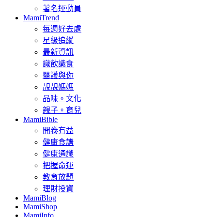
著名運動員
MamiTrend
每週好去處
星級追縱
最新資訊
識飲識食
醫護與你
靚靚媽媽
品味。文化
親子。育兒
MamiBible
開卷有益
健康食譜
健康通識
把握命運
教育放題
理財投資
MamiBlog
MamiShop
MamiInfo