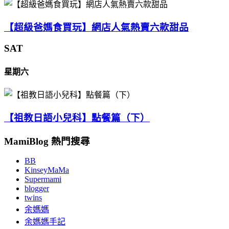
【超級爸媽食買玩】網店人氣熱賣六款甜品
SAT
星期六
【祖教日語小兒科】點餐篇（下）
MamiBlog 熱門搜尋
BB
KinseyMaMa
Supermami
blogger
twins
余媽媽
余媽媽手記