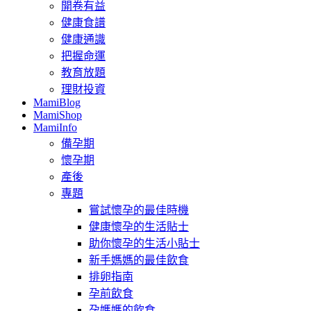
開卷有益
健康食譜
健康通識
把握命運
教育放題
理財投資
MamiBlog
MamiShop
MamiInfo
備孕期
懷孕期
產後
專題
嘗試懷孕的最佳時機
健康懷孕的生活貼士
助你懷孕的生活小貼士
新手媽媽的最佳飲食
排卵指南
孕前飲食
孕媽媽的飲食