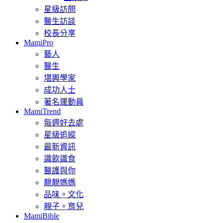
星級訪問
醫生訪談
校長分享
MamiPro
藝人
醫生
堪輿學家
成功人士
著名運動員
MamiTrend
每週好去處
星級追縱
最新資訊
識飲識食
醫護與你
靚靚媽媽
品味。文化
親子。育兒
MamiBible