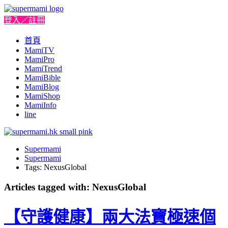
登入／註冊
首頁
MamiTV
MamiPro
MamiTrend
MamiBible
MamiBlog
MamiShop
MamiInfo
line
Supermami
Supermami
Tags: NexusGlobal
Articles tagged with: NexusGlobal
【守護健康】兩大法寶極速個