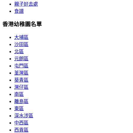
親子好去處
食譜
香港幼稚園名單
大埔區
沙田區
北區
元朗區
屯門區
荃灣區
葵青區
灣仔區
南區
離島區
東區
深水涉區
中西區
西貢區