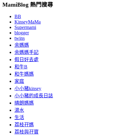
MamiBlog 熱門搜尋
BB
KinseyMaMa
Supermami
blogger
twins
余媽媽
余媽媽手記
假日好去處
和牛B
和牛媽媽
家庭
小小豬kinsey
小小豬的成長日誌
晴朗媽媽
湯水
生活
荔枝孖媽
荔枝與孖寶