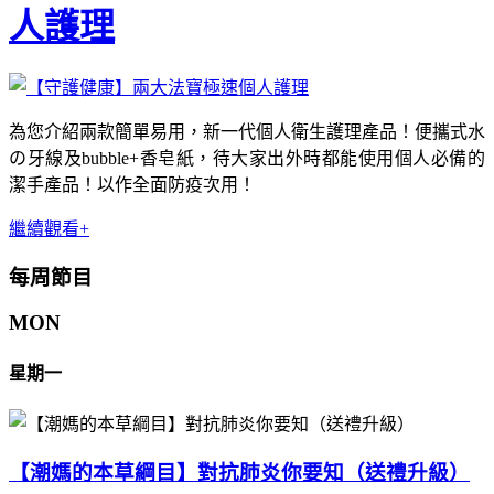
人護理
為您介紹兩款簡單易用，新一代個人衛生護理產品！便攜式水
の牙線及bubble+香皂紙，待大家出外時都能使用個人必備的
潔手產品！以作全面防疫次用！
繼續觀看+
每周節目
MON
星期一
【潮媽的本草綱目】對抗肺炎你要知（送禮升級）