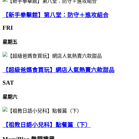
【新手拳擊館】第八堂：防守＋進攻組合
FRI
星期五
【超級爸媽食買玩】網店人氣熱賣六款甜品
SAT
星期六
【祖教日語小兒科】點餐篇（下）