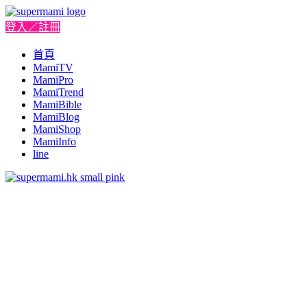
登入／註冊
首頁
MamiTV
MamiPro
MamiTrend
MamiBible
MamiBlog
MamiShop
MamiInfo
line