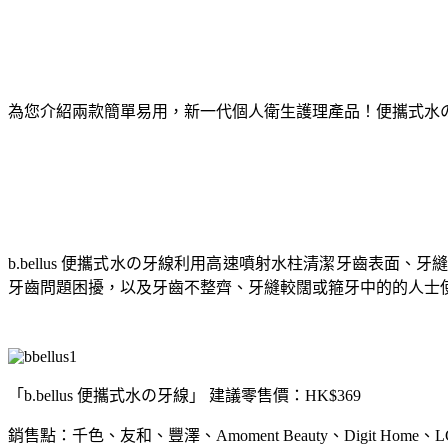
為您介紹兩款簡單易用，新一代個人衛生護理產品！便攜式水の牙
b.bellus 便攜式水の牙線利用高速噴射水柱清潔牙齒表
牙齒問題困擾，以及牙齒不整齊、牙縫較闊或箍牙中的的人士
「b.bellus 便攜式水の牙線」 建議零售價：HK$369
銷售點：千色、友和、豐澤、Amoment Beauty、Digit Home、LCX、LOG