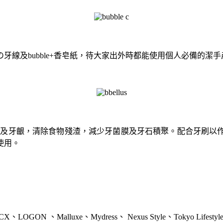
線及bubble+香皂紙，待大家出外時都能使用個人必備的潔
面、牙縫及牙齦，清除食物殘渣，減少牙菌膜及牙石積聚。配合牙
使用。
ON 、Malluxe、Mydress、 Nexus Style、Tokyo Lifestyle