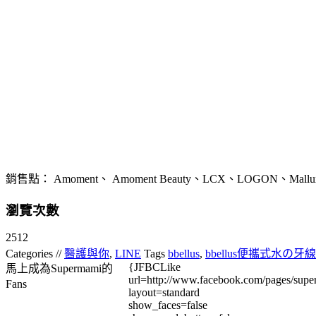
銷售點： Amoment、 Amoment Beauty、LCX、LOGON、Malluxe、Ne
瀏覽次數
2512
Categories //
醫護與你
,
LINE
Tags
bbellus
,
bbellus便攜式水の牙線
{JFBCLike
馬上成為Supermami的
url=http://www.facebook.com/pages/su
Fans
layout=standard
show_faces=false