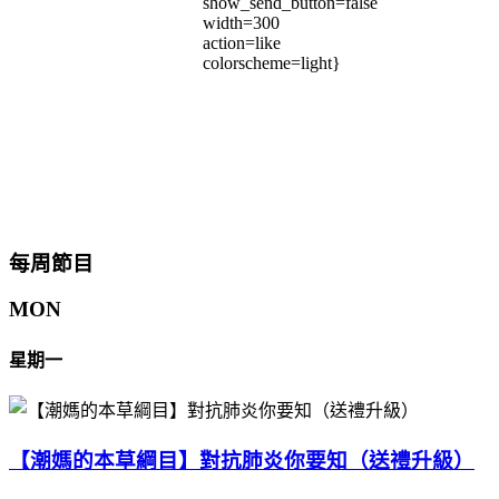
show_send_button=false
width=300
action=like
colorscheme=light}
每周節目
MON
星期一
【潮媽的本草綱目】對抗肺炎你要知（送禮升級）