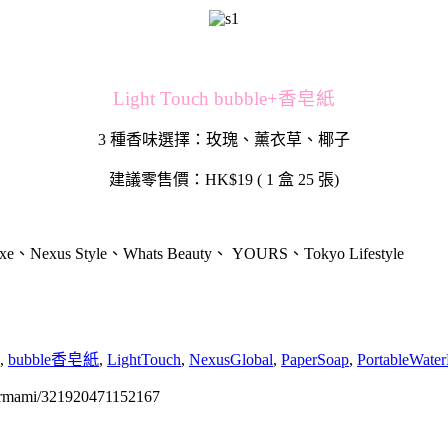
Light Touch bubble+香皂紙
3 種香味選擇：玫瑰、薰衣草、椰子
建議零售價：HK$19 ( 1 盒 25 張)
xus Style、Whats Beauty、 YOURS、Tokyo Lifestyle
,
bubble香皂紙
,
LightTouch
,
NexusGlobal
,
PaperSoap
,
PortableWater
permami/321920471152167