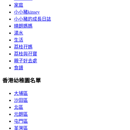
家庭
小小豬kinsey
小小豬的成長日誌
晴朗媽媽
湯水
生活
荔枝孖媽
荔枝與孖寶
親子好去處
食譜
香港幼稚園名單
大埔區
沙田區
北區
元朗區
屯門區
荃灣區