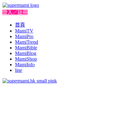
登入／註冊
首頁
MamiTV
MamiPro
MamiTrend
MamiBible
MamiBlog
MamiShop
MamiInfo
line