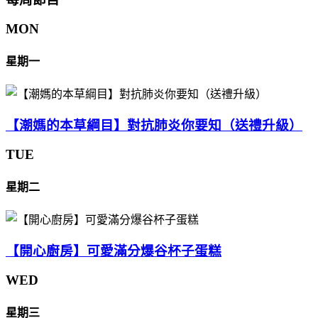
MON
星期一
【潮媽的本草綱目】對抗肺炎你要知（送禮升級）
TUE
星期二
【開心廚房】可愛滿分爆谷杯子蛋糕
WED
星期三