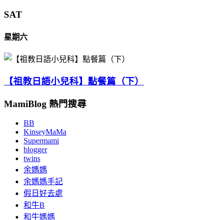
SAT
星期六
【祖教日語小兒科】點餐篇（下）
MamiBlog 熱門搜尋
BB
KinseyMaMa
Supermami
blogger
twins
余媽媽
余媽媽手記
假日好去處
和牛B
和牛媽媽