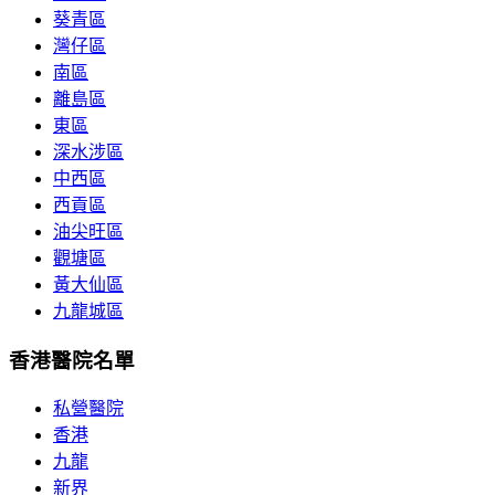
葵青區
灣仔區
南區
離島區
東區
深水涉區
中西區
西貢區
油尖旺區
觀塘區
黃大仙區
九龍城區
香港醫院名單
私營醫院
香港
九龍
新界