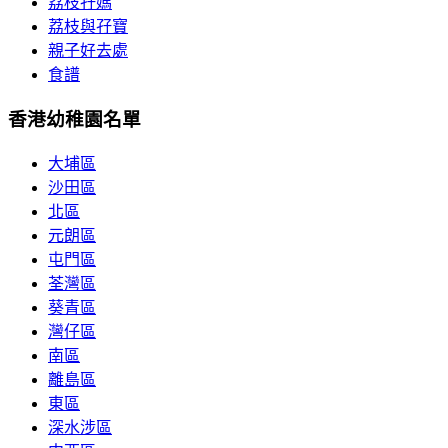
荔枝孖媽
荔枝與孖寶
親子好去處
食譜
香港幼稚園名單
大埔區
沙田區
北區
元朗區
屯門區
荃灣區
葵青區
灣仔區
南區
離島區
東區
深水涉區