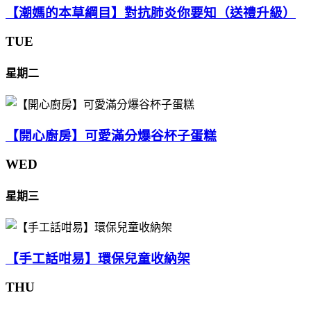
【潮媽的本草綱目】對抗肺炎你要知（送禮升級）
TUE
星期二
【開心廚房】可愛滿分爆谷杯子蛋糕
WED
星期三
【手工話咁易】環保兒童收納架
THU