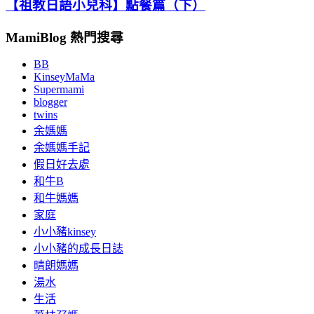
【祖教日語小兒科】點餐篇（下）
MamiBlog 熱門搜尋
BB
KinseyMaMa
Supermami
blogger
twins
余媽媽
余媽媽手記
假日好去處
和牛B
和牛媽媽
家庭
小小豬kinsey
小小豬的成長日誌
晴朗媽媽
湯水
生活