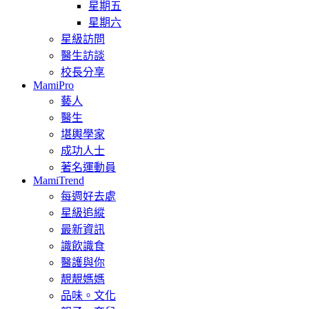
星期五
星期六
星級訪問
醫生訪談
校長分享
MamiPro
藝人
醫生
堪輿學家
成功人士
著名運動員
MamiTrend
每週好去處
星級追縱
最新資訊
識飲識食
醫護與你
靚靚媽媽
品味。文化