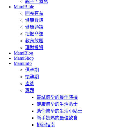
親子。育兒
MamiBible
開卷有益
健康食譜
健康通識
把握命運
教育放題
理財投資
MamiBlog
MamiShop
MamiInfo
備孕期
懷孕期
產後
專題
嘗試懷孕的最佳時機
健康懷孕的生活貼士
助你懷孕的生活小貼士
新手媽媽的最佳飲食
排卵指南