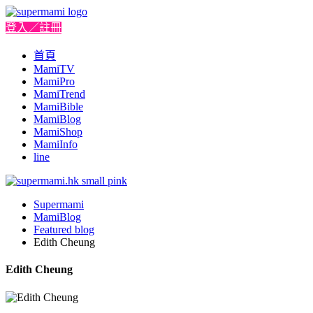
登入／註冊
首頁
MamiTV
MamiPro
MamiTrend
MamiBible
MamiBlog
MamiShop
MamiInfo
line
Supermami
MamiBlog
Featured blog
Edith Cheung
Edith Cheung