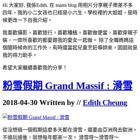
Hi 大家好, 我係Edith. 在 mami blog 用相片分享親子樂差不多
四年，我的小二女孩也已經是小六生，學校裡的大姐姐，是時
候更改一下自我介紹。
我喜歡攝影，喜歡旅行，喜歡種植，喜歡做便當，喜歡穿親子
裝，一齊所喜歡的都愛跟我的愛女一起做。 除了全職媽媽這
個隨時候命的工作外，有時還當起兒童烹飪導師來，囡囡就是
我的得力助手。
希望大家繼續喜歡我的分享！
粉雪假期 Grand Massif : 滑雪
2018-04-30 Written by //
Edith Cheung
從沒想過一個假期這麼多天都在滑雪，還要由亞洲飛去歐洲，
不過玩過後，就想每年都來一次。 滑雪呀～滑雪呀～