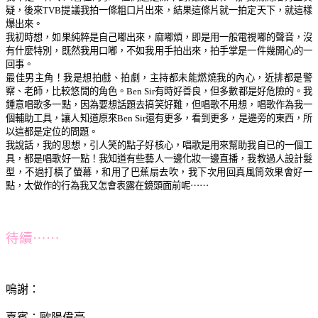
疑，後來TVB提議我拍一條粗口片出來，結果這條片就一拍定天下，就這樣
爆出來。
我初時想，如果純粹是自己嘟出來，麻嘟煩，即是用一般電視嘟的聲音，沒
有什麼特別，既然我用口嘟，不如我用手拍出來，拍手掌是一件幾開心的一
回事。
最佳男主角！我是想拍戲、拍劇，主持都未能燃燒我的內心，近排都是警
察、老師，比較悠閒的角色。Ben Sir有時好善良，但多數都是好危險的。我
鍾意唱歌多一點，因為要想話題去搞笑好難，但唱歌不用想，唱歌作為我一
個輔助工具，讓人知道原來Ben Sir還有更多，看到更多，是邊旁的東西，所
以這都是定位的問題。
我說話，我的思想，引人笑的點子好核心，唱歌是用來幫助我自已的一個工
具，都是唱歌好一點！我知道有些藝人一邊化妝一邊直播，我教過人設計髮
型，不過打橫了螢幕，和用了巴蕉扇去吹，我下次用回真風筒效果會好一
點，太做作的行為我又怎會表露在鏡頭面前呢⋯⋯
待續⋯⋯
嗚謝：
嘉賓：歐陽偉豪