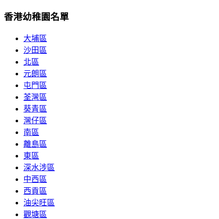
香港幼稚園名單
大埔區
沙田區
北區
元朗區
屯門區
荃灣區
葵青區
灣仔區
南區
離島區
東區
深水涉區
中西區
西貢區
油尖旺區
觀塘區