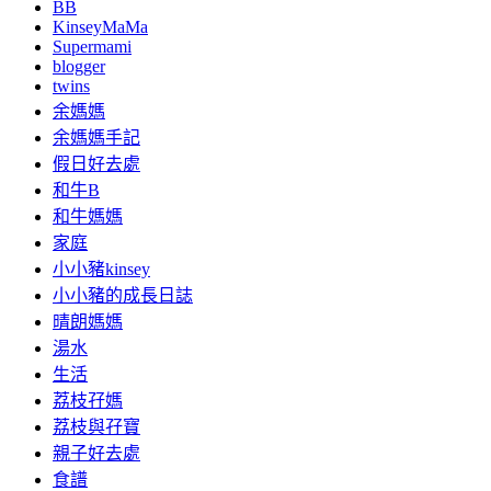
BB
KinseyMaMa
Supermami
blogger
twins
余媽媽
余媽媽手記
假日好去處
和牛B
和牛媽媽
家庭
小小豬kinsey
小小豬的成長日誌
晴朗媽媽
湯水
生活
荔枝孖媽
荔枝與孖寶
親子好去處
食譜