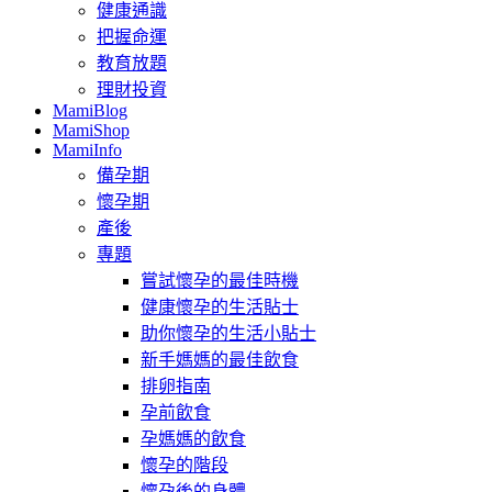
健康通識
把握命運
教育放題
理財投資
MamiBlog
MamiShop
MamiInfo
備孕期
懷孕期
產後
專題
嘗試懷孕的最佳時機
健康懷孕的生活貼士
助你懷孕的生活小貼士
新手媽媽的最佳飲食
排卵指南
孕前飲食
孕媽媽的飲食
懷孕的階段
懷孕後的身體