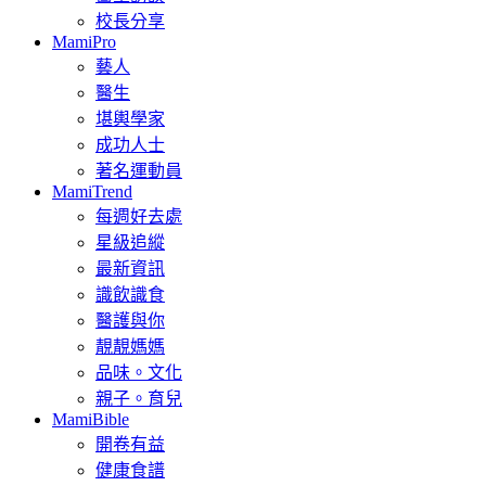
校長分享
MamiPro
藝人
醫生
堪輿學家
成功人士
著名運動員
MamiTrend
每週好去處
星級追縱
最新資訊
識飲識食
醫護與你
靚靚媽媽
品味。文化
親子。育兒
MamiBible
開卷有益
健康食譜