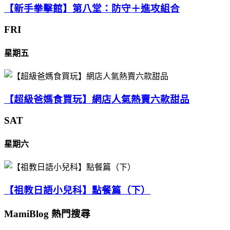
【新手拳擊館】第八堂：防守＋進攻組合
FRI
星期五
【超級爸媽食買玩】網店人氣熱賣六款甜品
SAT
星期六
【祖教日語小兒科】點餐篇（下）
MamiBlog 熱門搜尋