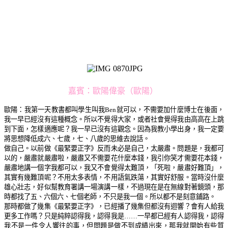
嘉賓：歐陽偉豪（歐陽）
歐陽：我第一天教書都叫學生叫我Ben就可以，不需要加什麼博士在後面，
我一早已經沒有這種概念。所以不覺得大家，或者社會覺得我由高高在上跳
到下面，怎樣適應呢？我一早已沒有這觀念。因為我教小學出身，我一定要
將思想降低成六、七歲，七、八歲的思維去說話。
做自己。以前做《最緊要正字》反而未必是自己，太嚴肅。問題是，我都可
以的，嚴肅就嚴肅啦，嚴肅又不需要花什麼本錢，我引你笑才需要花本錢，
嚴肅地講一個字我都可以，我又不會覺得太難頂，「死啦，嚴肅好難頂」，
其實有幾難頂呢？不用太多表情，不用語氣跌蕩，其實好舒服。當時沒什麼
雄心壯志，好似幫教育署講一場演講一樣，不過現在是在無線對著鏡頭，那
時都找了五、六個六、七個老師，不只是我一個。所以都不是刻意鋪路。
那時都做了幾集《最緊要正字》，已經播了幾集但都沒有迴響？會有人給我
更多工作嗎？只是純粹認得我，認得我是……一早都已經有人認得我，認得
我不是一件令人響往的事，但問題是做不到成績出來，那我就開始有些質